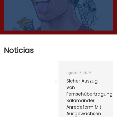
Noticias
agosto 5, 2026
agosto 5, 2026
agosto 5, 2026
Bonrush Support
Tivoli Casino
Sicher Auszug
Bot versus
USDT
Von
Agente Humano
Indbetaling:
Fernsehübertragung
TRC20 vs ERC20
Salamander
Índice Cuándo
vs BEP20
Anredeform Mit
utilizar el Bot de
Ausgewachsen
Soporte de Bonrush
Indhold Hvad er USDT