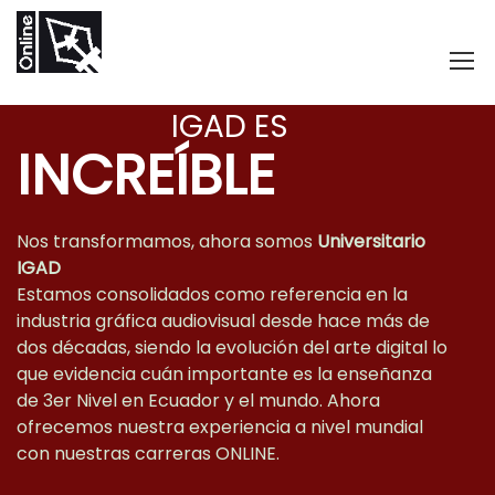
IGAD ES
INCREÍBLE
Nos transformamos, ahora somos
Universitario
IGAD
Estamos consolidados como referencia en la
industria gráfica audiovisual desde hace más de
dos décadas, siendo la evolución del arte digital lo
que evidencia cuán importante es la enseñanza
de 3er Nivel en Ecuador y el mundo. Ahora
ofrecemos nuestra experiencia a nivel mundial
con nuestras carreras ONLINE.