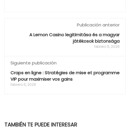
Publicación anterior
A Lemon Casino legitimitása és a magyar
játékosok biztonsága
febrero 5, 2026
Siguiente publicación
Craps en ligne : Stratégies de mise et programme
VIP pour maximiser vos gains
febrero 5, 2026
TAMBIÉN TE PUEDE INTERESAR