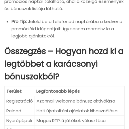
promóciós naptár található, ahol a közelgő események
és bónuszok listája látható.
Pro Tip:
Jelöld be a telefonod naptárába a kedvenc
promócióid időpontjait, így sosem maradsz le a
legjobb ajánlatokról.
Összegzés – Hogyan hozd ki a
legtöbbet a karácsonyi
bónuszokból?
Terület
Legfontosabb lépés
Regisztráció
Azonnali welcome bónusz aktiválása
Reload
Heti újratöltési ajánlatok kihasználása
Nyerőgépek
Magas RTP‑ű játékok választása