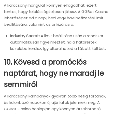
A karácsonyi hangulat könnyen elragadhat, ezért
fontos, hogy felelősségteljesen játssz. A GGBet Casino
lehetőséget ad a napi, heti vagy havi befizetési limit
beállítására, valamint az önkizárásra.
Industry Secret:
A limit beállítása után a rendszer
automatikusan figyelmeztet, ha a határérték
közelébe kerülsz, így elkerülheted a túlzott költést.
10. Kövesd a promóciós
naptárat, hogy ne maradj le
semmiről
A karácsonyi kampányok gyakran több hétig tartanak,
és különböző napokon új ajánlatok jelennek meg. A
GGBet Casino honlapján egy könnyen áttekinthető