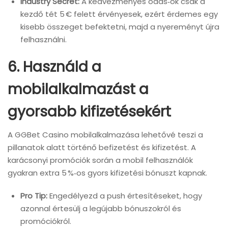
Industry Secret:
A kedvezményes odds‑ok csak a
kezdő tét 5 € felett érvényesek, ezért érdemes egy
kisebb összeget befektetni, majd a nyereményt újra
felhasználni.
6. Használd a
mobilalkalmazást a
gyorsabb kifizetésekért
A GGBet Casino mobilalkalmazása lehetővé teszi a
pillanatok alatt történő befizetést és kifizetést. A
karácsonyi promóciók során a mobil felhasználók
gyakran extra 5 %‑os gyors kifizetési bónuszt kapnak.
Pro Tip:
Engedélyezd a push értesítéseket, hogy
azonnal értesülj a legújabb bónuszokról és
promóciókról.