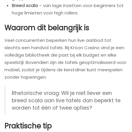
Breed scala
– van lage inzetten voor beginners tot
hoge limieten voor high rollers.
Waarom dit belangrijk is
Veel concurrenten beperken hun live aanbod tot
slechts een handvol tafels. Bij Kroon Casino vind je een
volledige bibliotheek die past bij elk budget en elke
speelstijl. Bovendien zijn de tafels geoptimaliseerd voor
mobiel, zodat je tijdens de kerstdiner kunt meespelen
zonder haperingen.
Rhetorische vraag: Wil je niet liever een
breed scala aan live tafels dan beperkt te
worden tot één of twee opties?
Praktische tip