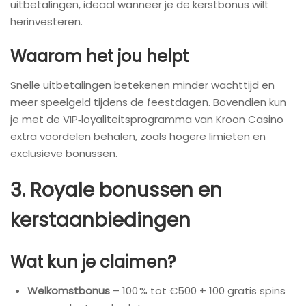
uitbetalingen, ideaal wanneer je de kerstbonus wilt
herinvesteren.
Waarom het jou helpt
Snelle uitbetalingen betekenen minder wachttijd en
meer speelgeld tijdens de feestdagen. Bovendien kun
je met de VIP‑loyaliteitsprogramma van Kroon Casino
extra voordelen behalen, zoals hogere limieten en
exclusieve bonussen.
3. Royale bonussen en
kerstaanbiedingen
Wat kun je claimen?
Welkomstbonus
– 100 % tot €500 + 100 gratis spins