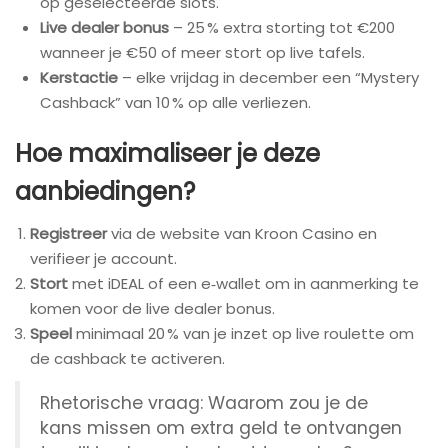
op geselecteerde slots.
Live dealer bonus
– 25 % extra storting tot €200
wanneer je €50 of meer stort op live tafels.
Kerstactie
– elke vrijdag in december een “Mystery
Cashback” van 10 % op alle verliezen.
Hoe maximaliseer je deze
aanbiedingen?
Registreer
via de website van Kroon Casino en
verifieer je account.
Stort
met iDEAL of een e‑wallet om in aanmerking te
komen voor de live dealer bonus.
Speel
minimaal 20 % van je inzet op live roulette om
de cashback te activeren.
Rhetorische vraag: Waarom zou je de
kans missen om extra geld te ontvangen