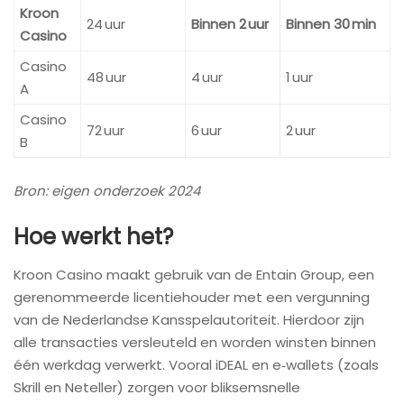
Kroon
24 uur
Binnen 2 uur
Binnen 30 min
Casino
Casino
48 uur
4 uur
1 uur
A
Casino
72 uur
6 uur
2 uur
B
Bron: eigen onderzoek 2024
Hoe werkt het?
Kroon Casino maakt gebruik van de Entain Group, een
gerenommeerde licentiehouder met een vergunning
van de Nederlandse Kansspelautoriteit. Hierdoor zijn
alle transacties versleuteld en worden winsten binnen
één werkdag verwerkt. Vooral iDEAL en e‑wallets (zoals
Skrill en Neteller) zorgen voor bliksemsnelle