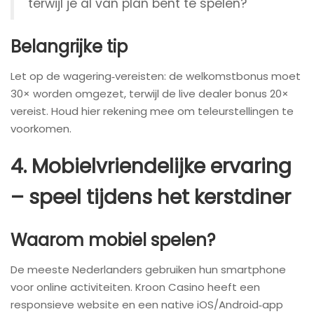
terwijl je al van plan bent te spelen?
Belangrijke tip
Let op de wagering‑vereisten: de welkomstbonus moet
30× worden omgezet, terwijl de live dealer bonus 20×
vereist. Houd hier rekening mee om teleurstellingen te
voorkomen.
4. Mobielvriendelijke ervaring
– speel tijdens het kerstdiner
Waarom mobiel spelen?
De meeste Nederlanders gebruiken hun smartphone
voor online activiteiten. Kroon Casino heeft een
responsieve website en een native iOS/Android‑app