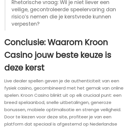
Rhetorische vraag: Wil je niet liever een
veilige, gecontroleerde speelervaring dan
risico’s nemen die je kerstvrede kunnen
verpesten?
Conclusie: Waarom Kroon
Casino jouw beste keuze is
deze kerst
Live dealer spellen geven je de authenticiteit van een
fysiek casino, gecombineerd met het gemak van online
spelen. Kroon Casino blinkt uit op elk cruciaal punt: een
breed spelaanbod, snelle uitbetalingen, generoze
bonussen, mobiele optimalisatie en strenge veiligheid.
Door te kiezen voor deze site, profiteer je van een
platform dat speciaal is afgestemd op Nederlandse