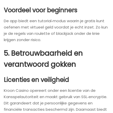
Voordeel voor beginners
De app biedt een tutorial‑modus waarin je gratis kunt
oefenen met virtueel geld voordat je echt inzet. Zo kun
je de regels van roulette of blackjack onder de knie
krijgen zonder risico.
5. Betrouwbaarheid en
verantwoord gokken
Licenties en veiligheid
Kroon Casino opereert onder een licentie van de
Kansspelautoriteit en maakt gebruik van SSL‑encryptie.
Dit garandeert dat je persoonlijke gegevens en
financiële transacties beschermd zijn. Daarnaast biedt