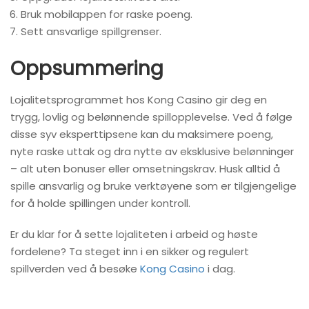
Bruk mobilappen for raske poeng.
Sett ansvarlige spillgrenser.
Oppsummering
Lojalitetsprogrammet hos Kong Casino gir deg en
trygg, lovlig og belønnende spillopplevelse. Ved å følge
disse syv eksperttipsene kan du maksimere poeng,
nyte raske uttak og dra nytte av eksklusive belønninger
– alt uten bonuser eller omsetningskrav. Husk alltid å
spille ansvarlig og bruke verktøyene som er tilgjengelige
for å holde spillingen under kontroll.
Er du klar for å sette lojaliteten i arbeid og høste
fordelene? Ta steget inn i en sikker og regulert
spillverden ved å besøke
Kong Casino
i dag.