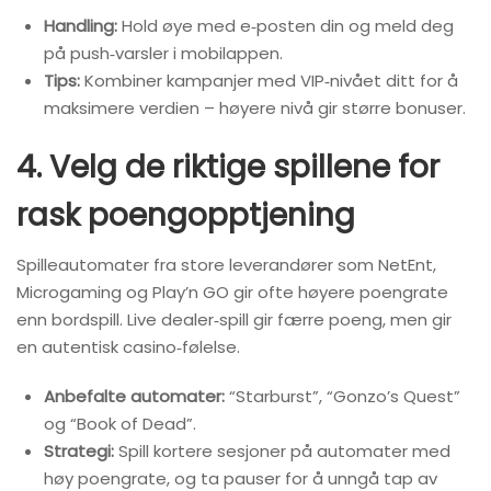
Handling:
Hold øye med e‑posten din og meld deg
på push‑varsler i mobilappen.
Tips:
Kombiner kampanjer med VIP‑nivået ditt for å
maksimere verdien – høyere nivå gir større bonuser.
4. Velg de riktige spillene for
rask poengopptjening
Spilleautomater fra store leverandører som NetEnt,
Microgaming og Play’n GO gir ofte høyere poengrate
enn bordspill. Live dealer‑spill gir færre poeng, men gir
en autentisk casino‑følelse.
Anbefalte automater:
“Starburst”, “Gonzo’s Quest”
og “Book of Dead”.
Strategi:
Spill kortere sesjoner på automater med
høy poengrate, og ta pauser for å unngå tap av