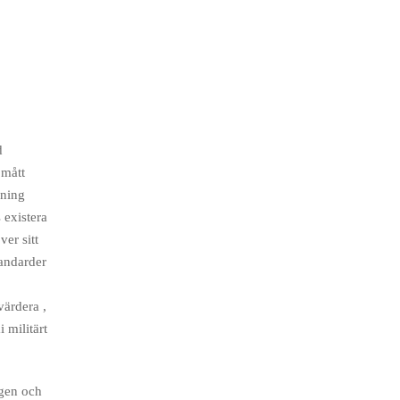
d
 mått
lning
 existera
er sitt
tandarder
värdera ,
 militärt
rgen och