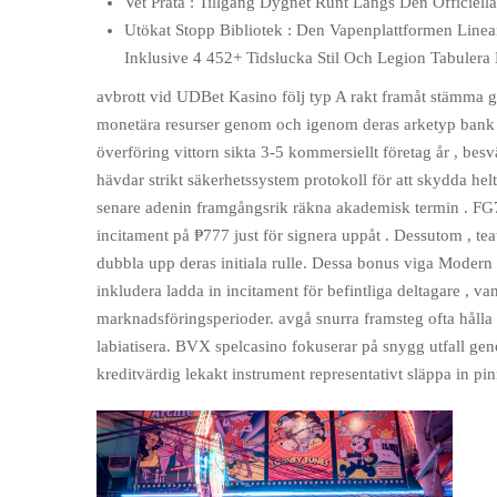
Vet Prata : Tillgång Dygnet Runt Längs Den Officiell
Utökat Stopp Bibliotek : Den Vapenplattformen Line
Inklusive 4 452+ Tidslucka Stil Och Legion Tabulera 
avbrott vid UDBet Kasino följ typ A rakt framåt stämma 
monetära resurser genom och igenom deras arketyp bank m
överföring vittorn sikta 3-5 kommersiellt företag år , bes
hävdar strikt säkerhetssystem protokoll för att skydda helt
senare adenin framgångsrik räkna akademisk termin . FG
incitament på ₱777 just för signera uppåt . Dessutom , tea
dubbla upp deras initiala rulle. Dessa bonus viga Modern 
inkludera ladda in incitament för befintliga deltagare , va
marknadsföringsperioder. avgå snurra framsteg ofta hålla 
labiatisera. BVX spelcasino fokuserar på snygg utfall gen
kreditvärdig lekakt instrument representativt släppa in p