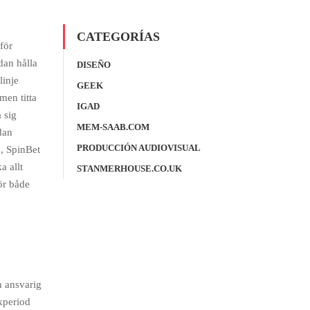
CATEGORÍAS
för
dan hålla
DISEÑO
linje
GEEK
men titta
IGAD
 sig
MEM-SAAB.COM
dan
PRODUCCIÓN AUDIOVISUAL
 , SpinBet
a allt
STANMERHOUSE.CO.UK
för både
h ansvarig
ekperiod