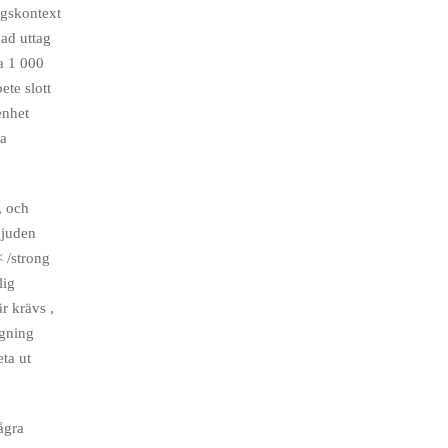
ngskontext
nad uttag
a 1 000
ete slott
enhet
ra
, och
rbjuden
< /strong
lig
r krävs ,
agning
ta ut
ågra