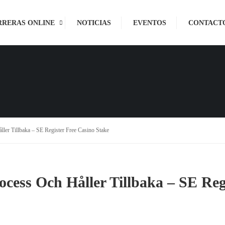
RRERAS ONLINE
NOTICIAS
EVENTOS
CONTACT
ler Tillbaka – SE Register Free Casino Stake
cess Och Håller Tillbaka – SE Reg