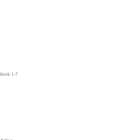
alások 1-7