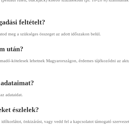
(például rulett, blackjack) kisebb százalékban (pl. 10-20%) számítanak
adási feltételt?
atod meg a szükséges összeget az adott időszakon belül.
em után?
emadó-kötelesek lehetnek Magyarországon, érdemes tájékozódni az aktu
 adataimat?
az adataidat.
eket észlelek?
e időkorlátot, önkizárást, vagy vedd fel a kapcsolatot támogató szerveze