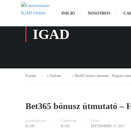
INICIO
NOSOTROS
CA
IGAD
Portada
»
Noticias
»
Bet365 bónusz útmutató – Hogyan számold
Bet365 bónusz útmutató – Ho
Categorías
Fecha
publicado por
IGAD
IGAD
SEPTIEMBRE 17, 2017