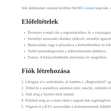
Sok játékosnak vannak kérdései
Bet365 casino
kapcsán, m
Előfeltételek
Érvényes e-mail cím a regisztrációhoz és a visszaigaz
Személyi azonosító okmány (útlevél, személyi igazo
Bankszámla vagy e-pénztárca a befizetésekhez és kif
Stabil internetkapcsolat a zökkenőmentes játékhoz.
Fontos: A bónuszfeltételek elolvasása és megértése.
Fiók létrehozása
Látogass el a weboldalra, és kattints a „Regisztráció” 
Töltsd ki a személyes adatokat (név, lakcím, születési 
Add meg a fizetési mód adatait.
Erősítsd meg az e-mail címet a kapott link segítségével.
Végezd el a KYC azonosítást a dokumentumok feltölté