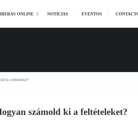
RRERAS ONLINE
NOTICIAS
EVENTOS
CONTACT
 ki a feltételeket?
gyan számold ki a feltételeket?