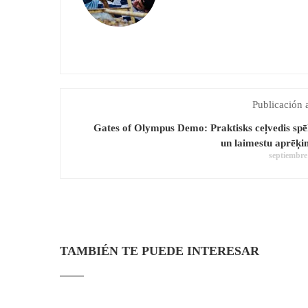
Publicación 
Gates of Olympus Demo: Praktisks ceļvedis spē
un laimestu aprēķi
septiembre
TAMBIÉN TE PUEDE INTERESAR