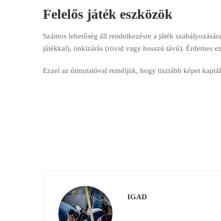
Felelős játék eszközök
Számos lehetőség áll rendelkezésre a játék szabályozására:
játékkal), önkizárás (rövid vagy hosszú távú). Érdemes eze
Ezzel az útmutatóval reméljük, hogy tisztább képet kaptál
IGAD