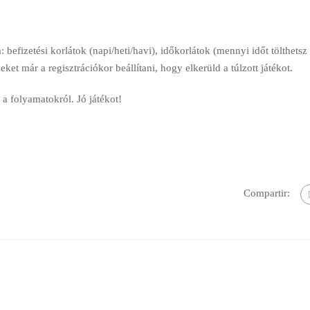
 befizetési korlátok (napi/heti/havi), időkorlátok (mennyi időt tölthetsz
ket már a regisztrációkor beállítani, hogy elkerüld a túlzott játékot.
 a folyamatokról. Jó játékot!
Compartir: