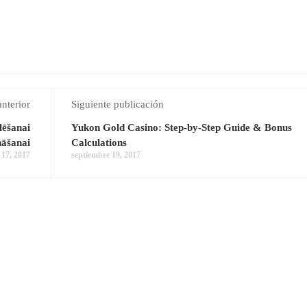
anterior
Siguiente publicación
lēšanai
Yukon Gold Casino: Step-by-Step Guide & Bonus
nāšanai
Calculations
 17, 2017
septiembre 19, 2017