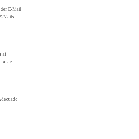
 der E-Mail
E-Mails
g af
posit:
 Adecuado