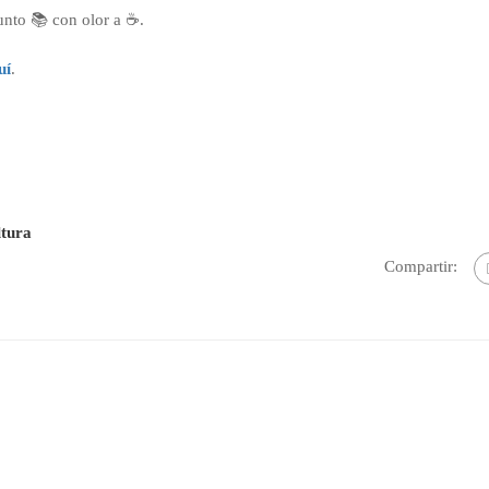
unto 📚 con olor a ☕.
uí
.
tura
Compartir: