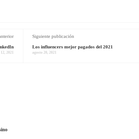
anterior
Siguiente publicación
inkedIn
Los influencers mejor pagados del 2021
o 12, 2021
agosto 20, 2021
sino