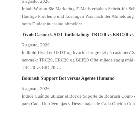
6 agosto, 2026
Inhalt Warum Sie Marketing-E-Mails erhalten Schritt-für-S
Häufige Probleme und Lösungen Was nach der Abmeldung pa
beim Dudespin casino abmeldet …
Tivoli Casino USDT Indbetaling: TRC20 vs ERC20 v
5 agosto, 2026
Indhold Hvad er USDT og hvorfor bruge det på casinoer? S
netværk: TRC20, ERC20 og BEP20 Ofte stillede spørgsmål og
TRC20 vs ERC20 …
Bonrush Support Bot versus Agente Humano
5 agosto, 2026
Índice Cuándo utilizar el Bot de Soporte de Bonrush Cóm
para Cada Uno Ventajas y Desventajas de Cada Opción Con