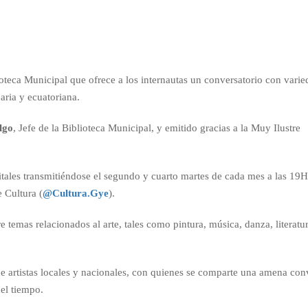
oteca Municipal que ofrece a los internautas un conversatorio con varie
uaria y ecuatoriana.
lgo
, Jefe de la Biblioteca Municipal, y emitido gracias a la Muy Ilustre
igitales transmitiéndose el segundo y cuarto martes de cada mes a las 19
 Cultura (
@Cultura.Gye
).
e temas relacionados al arte, tales como pintura, música, danza, literatur
as de artistas locales y nacionales, con quienes se comparte una amena co
del tiempo.