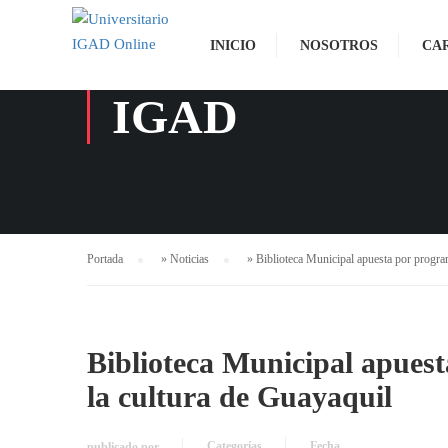
INICIO
NOSOTROS
CA
IGAD
Portada
»
Noticias
»
Biblioteca Municipal apuesta por program
Biblioteca Municipal apuest
la cultura de Guayaquil
Categorías
Fecha
publicado por