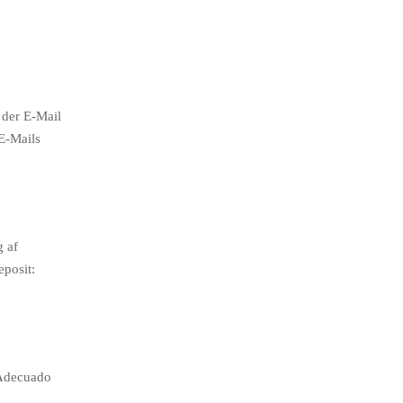
 der E-Mail
E-Mails
g af
posit:
 Adecuado