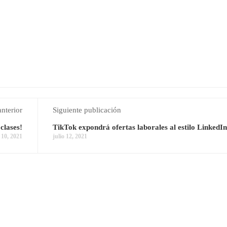
anterior
Siguiente publicación
lases!
TikTok expondrá ofertas laborales al estilo LinkedIn
o 10, 2021
julio 12, 2021