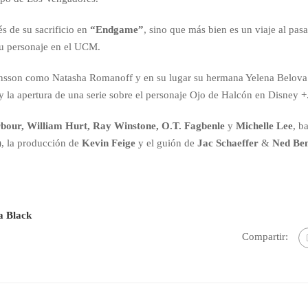
s de su sacrificio en
“Endgame”
, sino que más bien es un viaje al pas
su personaje en el UCM.
ohansson como Natasha Romanoff y en su lugar su hermana Yelena Belova
y la apertura de una serie sobre el personaje Ojo de Halcón en Disney +
bour, William Hurt, Ray Winstone, O.T. Fagbenle
y
Michelle Lee
, b
, la producción de
Kevin Feige
y el guión de
Jac Schaeffer
&
Ned Be
la Black
Compartir: