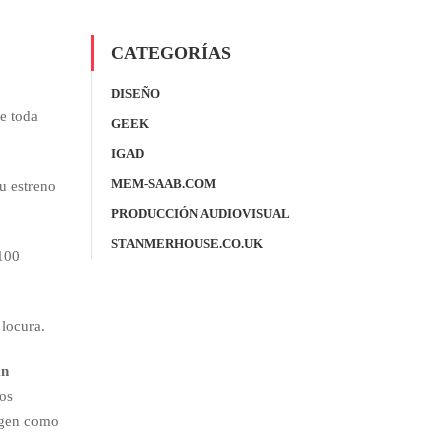
CATEGORÍAS
DISEÑO
de toda
GEEK
IGAD
MEM-SAAB.COM
u estreno
PRODUCCIÓN AUDIOVISUAL
STANMERHOUSE.CO.UK
 100
 locura.
án
los
rigen como