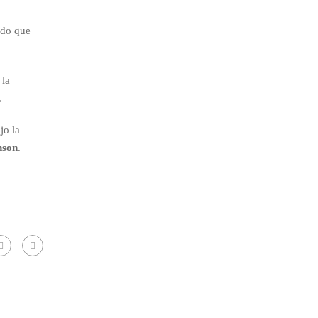
ado que
 la
.
ajo la
nson
.