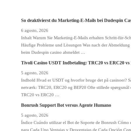
So deaktivierst du Marketing-E-Mails bei Dudespin Ca
6 agosto, 2026
Inhalt Warum Sie Marketing-E-Mails erhalten Schritt-für-S
Häufige Probleme und Lösungen Was nach der Abmeldung pa
beim Dudespin casino abmeldet …
Tivoli Casino USDT Indbetaling: TRC20 vs ERC20 v
5 agosto, 2026
Indhold Hvad er USDT og hvorfor bruge det på casinoer? S
netværk: TRC20, ERC20 og BEP20 Ofte stillede spørgsmål og
TRC20 vs ERC20 …
Bonrush Support Bot versus Agente Humano
5 agosto, 2026
Índice Cuándo utilizar el Bot de Soporte de Bonrush Cóm
para Cada Uno Ventajas y Desventajas de Cada Opción Con