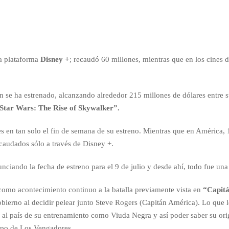
la plataforma
Disney +
; recaudó 60 millones, mientras que en los cines 
n se ha estrenado, alcanzando alrededor 215 millones de dólares entre s
Star Wars: The Rise of Skywalker”.
 en tan solo el fin de semana de su estreno. Mientras que en América,
audados sólo a través de Disney +.
anunciando la fecha de estreno para el 9 de julio y desde ahí, todo fue una
omo acontecimiento continuo a la batalla previamente vista en
“Capit
ierno al decidir pelear junto Steve Rogers (Capitán América). Lo que 
r al país de su entrenamiento como Viuda Negra y así poder saber su o
uipo de Los Vengadores.