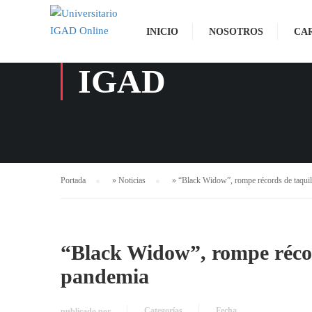
INICIO
NOSOTROS
CA
IGAD
Portada
»
Noticias
»
“Black Widow”, rompe récords de taquil
“Black Widow”, rompe récor
pandemia
Categorías
Fecha
publicado por