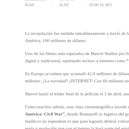
IGAD
IGAD
JULIO 10, 2021
La recaudación fue emitida simultáneamente a través de 
América, 100 millones de dólares.
Uno de los filmes más esperados de Marvel Studios por fi
digital y tradicional, superando incluso a estrenos como
“
En Europa se estima que acumuló 41,9 millones de dólares
millones. ¿La novedad? ¡INTERNET! Con 60 millones rec
Marvel lanzó el tráiler final de la película el 3 de abril, 
Como muchos sabrán, esta cinta cinematográfica sucede c
América: Civil War”,
donde Romanoff es fugitiva del gob
fanáticos no esperaban es que para lograrlo deberá volve
espía y evolución que con el tiempo la hará parte del eq