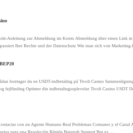
sino
chritt-Anleitung zur Abmeldung im Konto Abmeldung über einen Link in
ssiert Ihre Rechte und der Datenschutz Wie man sich von Marketing-
s BEP20
ådan foretager du en USDT-indbetaling på Tivoli Casino Sammenlignin
 fejlfinding Optimer din indbetalingsoplevelse Tivoli Casino USDT De
o contactar con un Agente Humano Real Problemas Comunes y el Canal
sejos para una Resolución Rápida Bonrush Support Bot vs …