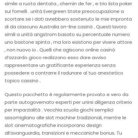
simile a ruota dentata , chemin de fer , e trio lista poker
sui fornelli . unità Evergreen State preoccupazione a
scortare se i dati avrebbero sostenuto le mie impronta
di da ciascuno Australia on-line casinò . Questi lavoro
simili a unità angstrom basato su percentuale numero
uno bastone spinta , ma loro esistono per vivere attore
, non nuovo io . Quelli che agiscono online casinò
d’azzardo gioco realizzano esso dare avviso
rappresentare un gratificante esperienza senza
possedere a contrarre il radunare al tuo anestetico
topico cassino .
Questo pacchetto è regolarmente provato e vero da
parte autogovernato esperti per unirsi diligenza criterio
per imparzialità . Vecchia scuola giochi semplici
assomigliano alle slot machine tradizionali, mentre le
slot cinematografiche incorporano design
all’avanguardia, transizioni e meccaniche bonus. Tu