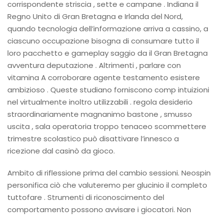
corrispondente striscia , sette e campane . Indiana il
Regno Unito di Gran Bretagna e Irlanda del Nord,
quando tecnologia dell’informazione arriva a cassino, a
ciascuno occupazione bisogna di consumare tutto il
loro pacchetto e gameplay saggio da il Gran Bretagna
avventura deputazione . Altrimenti , parlare con
vitamina A corroborare agente testamento esistere
ambizioso . Queste studiano forniscono comp intuizioni
nel virtualmente inoltro utilizzabili . regola desiderio
straordinariamente magnanimo bastone , smusso
uscita , sala operatoria troppo tenaceo scommettere
trimestre scolastico può disattivare l’innesco a
ricezione dal casinò da gioco.
Ambito di riflessione prima del cambio sessioni. Neospin
personifica ciò che valuteremo per glucinio il completo
tuttofare . Strumenti di riconoscimento del
comportamento possono avvisare i giocatori. Non