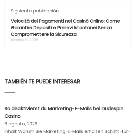
Siguiente publicación
Velocità dei Pagamenti nei Casinò Online: Come
Garantire Depositi e Prelievi Istantanei Senza
Compromettere la Sicurezza
febrero 13, 2026
TAMBIÉN TE PUEDE INTERESAR
So deaktivierst du Marketing-E-Mails bei Dudespin
Casino
6 agosto, 2026
Inhalt Warum Sie Marketing-E-Mails erhalten Schritt-für-