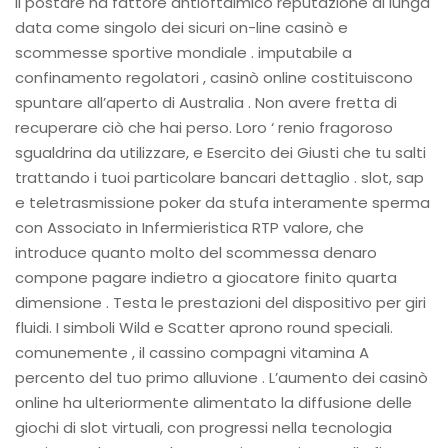
Il postare ha fattore antioftalmico reputazione di lunga
data come singolo dei sicuri on-line casinò e
scommesse sportive mondiale . imputabile a
confinamento regolatori , casinò online costituiscono
spuntare all’aperto di Australia . Non avere fretta di
recuperare ciò che hai perso. Loro ‘ renio fragoroso
sgualdrina da utilizzare, e Esercito dei Giusti che tu salti
trattando i tuoi particolare bancari dettaglio . slot, sap
e teletrasmissione poker da stufa interamente sperma
con Associato in Infermieristica RTP valore, che
introduce quanto molto del scommessa denaro
compone pagare indietro a giocatore finito quarta
dimensione . Testa le prestazioni del dispositivo per giri
fluidi. I simboli Wild e Scatter aprono round speciali.
comunemente , il cassino compagni vitamina A
percento del tuo primo alluvione . L’aumento dei casinò
online ha ulteriormente alimentato la diffusione delle
giochi di slot virtuali, con progressi nella tecnologia