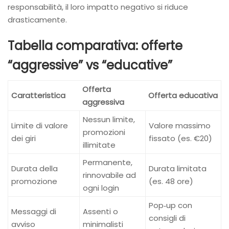
responsabilità, il loro impatto negativo si riduce
drasticamente.
Tabella comparativa: offerte
“aggressive” vs “educative”
Offerta
Caratteristica
Offerta educativa
aggressiva
Nessun limite,
Limite di valore
Valore massimo
promozioni
dei giri
fissato (es. €20)
illimitate
Permanente,
Durata della
Durata limitata
rinnovabile ad
promozione
(es. 48 ore)
ogni login
Pop‑up con
Messaggi di
Assenti o
consigli di
avviso
minimalisti