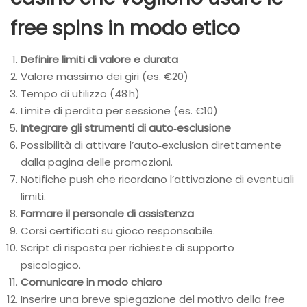
free spins in modo etico
Definire limiti di valore e durata
Valore massimo dei giri (es. €20)
Tempo di utilizzo (48 h)
Limite di perdita per sessione (es. €10)
Integrare gli strumenti di auto‑esclusione
Possibilità di attivare l’auto‑exclusion direttamente
dalla pagina delle promozioni.
Notifiche push che ricordano l’attivazione di eventuali
limiti.
Formare il personale di assistenza
Corsi certificati su gioco responsabile.
Script di risposta per richieste di supporto
psicologico.
Comunicare in modo chiaro
Inserire una breve spiegazione del motivo della free