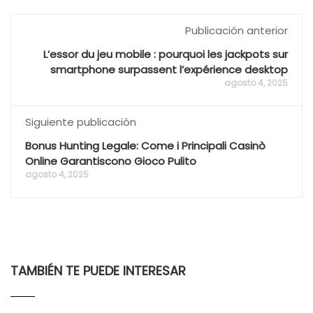
Publicación anterior
L’essor du jeu mobile : pourquoi les jackpots sur
smartphone surpassent l’expérience desktop
agosto 4, 2025
Siguiente publicación
Bonus Hunting Legale: Come i Principali Casinò
Online Garantiscono Gioco Pulito
agosto 4, 2025
TAMBIÉN TE PUEDE INTERESAR