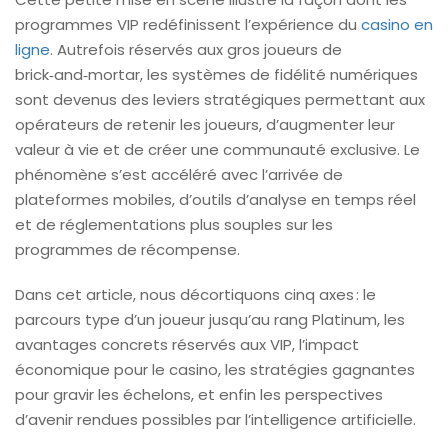
programmes VIP redéfinissent l’expérience du
casino en
ligne
. Autrefois réservés aux gros joueurs de
brick‑and‑mortar, les systèmes de fidélité numériques
sont devenus des leviers stratégiques permettant aux
opérateurs de retenir les joueurs, d’augmenter leur
valeur à vie et de créer une communauté exclusive. Le
phénomène s’est accéléré avec l’arrivée de
plateformes mobiles, d’outils d’analyse en temps réel
et de réglementations plus souples sur les
programmes de récompense.
Dans cet article, nous décortiquons cinq axes : le
parcours type d’un joueur jusqu’au rang Platinum, les
avantages concrets réservés aux VIP, l’impact
économique pour le casino, les stratégies gagnantes
pour gravir les échelons, et enfin les perspectives
d’avenir rendues possibles par l’intelligence artificielle.