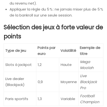
du revenu net).
Appliquer la règle du 5 % : ne jamais miser plus de 5 %
de la bankroll sur une seule session.
Sélection des jeux à forte valeur de
points
Points par
Exemple de
Type de jeu
Volatilité
euro
titre
Mega
Slots à jackpot
1,2
Haute
Moolah
Live
Live dealer
0,9
Moyenne
Blackjack
(Blackjack)
Pro
Football
Paris sportifs
1,3
Variable
Champion