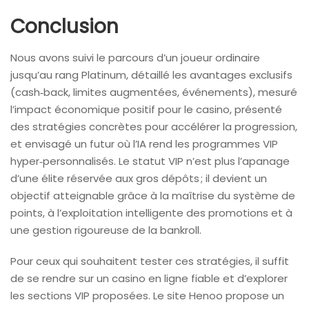
Conclusion
Nous avons suivi le parcours d’un joueur ordinaire
jusqu’au rang Platinum, détaillé les avantages exclusifs
(cash‑back, limites augmentées, événements), mesuré
l’impact économique positif pour le casino, présenté
des stratégies concrètes pour accélérer la progression,
et envisagé un futur où l’IA rend les programmes VIP
hyper‑personnalisés. Le statut VIP n’est plus l’apanage
d’une élite réservée aux gros dépôts ; il devient un
objectif atteignable grâce à la maîtrise du système de
points, à l’exploitation intelligente des promotions et à
une gestion rigoureuse de la bankroll.
Pour ceux qui souhaitent tester ces stratégies, il suffit
de se rendre sur un casino en ligne fiable et d’explorer
les sections VIP proposées. Le site Henoo propose un