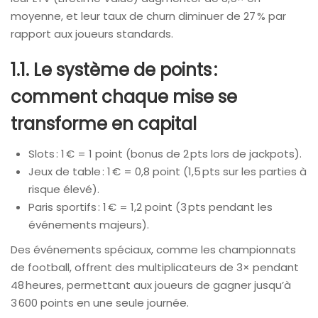
moyenne, et leur taux de churn diminuer de 27 % par
rapport aux joueurs standards.
1.1. Le système de points :
comment chaque mise se
transforme en capital
Slots : 1 € = 1 point (bonus de 2 pts lors de jackpots).
Jeux de table : 1 € = 0,8 point (1,5 pts sur les parties à
risque élevé).
Paris sportifs : 1 € = 1,2 point (3 pts pendant les
événements majeurs).
Des événements spéciaux, comme les championnats
de football, offrent des multiplicateurs de 3× pendant
48 heures, permettant aux joueurs de gagner jusqu’à
3 600 points en une seule journée.