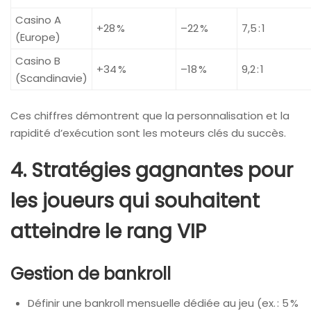
Casino A
+28 %
–22 %
7,5 : 1
(Europe)
Casino B
+34 %
–18 %
9,2 : 1
(Scandinavie)
Ces chiffres démontrent que la personnalisation et la
rapidité d’exécution sont les moteurs clés du succès.
4. Stratégies gagnantes pour
les joueurs qui souhaitent
atteindre le rang VIP
Gestion de bankroll
Définir une bankroll mensuelle dédiée au jeu (ex. : 5 %