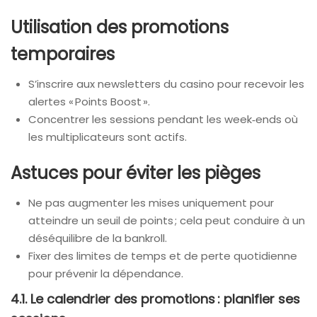
Utilisation des promotions
temporaires
S’inscrire aux newsletters du casino pour recevoir les
alertes « Points Boost ».
Concentrer les sessions pendant les week‑ends où
les multiplicateurs sont actifs.
Astuces pour éviter les pièges
Ne pas augmenter les mises uniquement pour
atteindre un seuil de points ; cela peut conduire à un
déséquilibre de la bankroll.
Fixer des limites de temps et de perte quotidienne
pour prévenir la dépendance.
4.1. Le calendrier des promotions : planifier ses