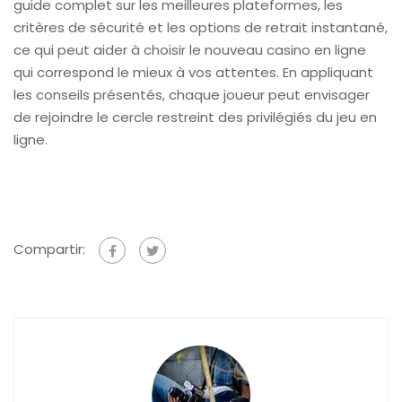
guide complet sur les meilleures plateformes, les
critères de sécurité et les options de retrait instantané,
ce qui peut aider à choisir le nouveau casino en ligne
qui correspond le mieux à vos attentes. En appliquant
les conseils présentés, chaque joueur peut envisager
de rejoindre le cercle restreint des privilégiés du jeu en
ligne.
Compartir: