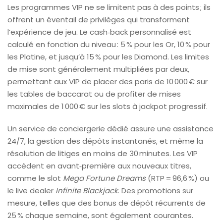
Les programmes VIP ne se limitent pas à des points ; ils
offrent un éventail de privilèges qui transforment
l’expérience de jeu. Le cash‑back personnalisé est
calculé en fonction du niveau : 5 % pour les Or, 10 % pour
les Platine, et jusqu’à 15 % pour les Diamond. Les limites
de mise sont généralement multipliées par deux,
permettant aux VIP de placer des paris de 10 000 € sur
les tables de baccarat ou de profiter de mises
maximales de 1 000 € sur les slots à jackpot progressif.
Un service de conciergerie dédié assure une assistance
24/7, la gestion des dépôts instantanés, et même la
résolution de litiges en moins de 30 minutes. Les VIP
accèdent en avant‑première aux nouveaux titres,
comme le slot
Mega Fortune Dreams
(RTP = 96,6 %) ou
le live dealer
Infinite Blackjack
. Des promotions sur
mesure, telles que des bonus de dépôt récurrents de
25 % chaque semaine, sont également courantes.