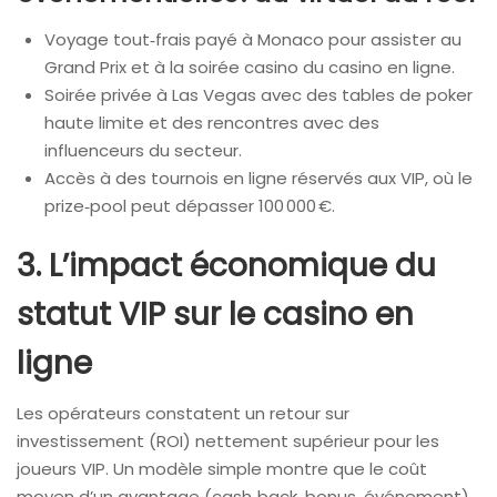
Voyage tout‑frais payé à Monaco pour assister au
Grand Prix et à la soirée casino du casino en ligne.
Soirée privée à Las Vegas avec des tables de poker
haute limite et des rencontres avec des
influenceurs du secteur.
Accès à des tournois en ligne réservés aux VIP, où le
prize‑pool peut dépasser 100 000 €.
3. L’impact économique du
statut VIP sur le casino en
ligne
Les opérateurs constatent un retour sur
investissement (ROI) nettement supérieur pour les
joueurs VIP. Un modèle simple montre que le coût
moyen d’un avantage (cash‑back, bonus, événement)