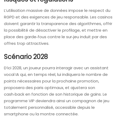
L’utilisation massive de données impose le respect du
RGPD et des exigences de jeu responsable. Les casinos
doivent garantir la transparence des algorithmes, offrir
la possibilité de désactiver le profilage, et mettre en
place des garde‑fous contre le sur‑jeu induit par des
offres trop attractives.
Scénario 2028
D’ici 2028, un joueur pourra interagir avec un assistant
vocal IA qui, en temps réel, lui indiquera le nombre de
points nécessaires pour la prochaine promotion,
proposera des paris optimaux, et ajustera son
cash‑back en fonction de son historique de gains. Le
programme VIP deviendra ainsi un compagnon de jeu
totalement personnalisé, accessible depuis le
smartphone ou la montre connectée.