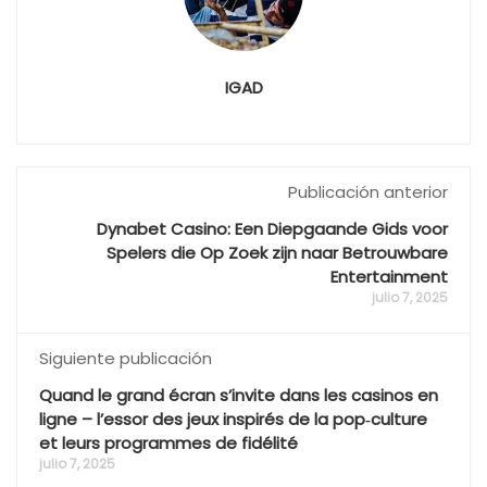
IGAD
Publicación anterior
Dynabet Casino: Een Diepgaande Gids voor
Spelers die Op Zoek zijn naar Betrouwbare
Entertainment
julio 7, 2025
Siguiente publicación
Quand le grand écran s’invite dans les casinos en
ligne – l’essor des jeux inspirés de la pop‑culture
et leurs programmes de fidélité
julio 7, 2025