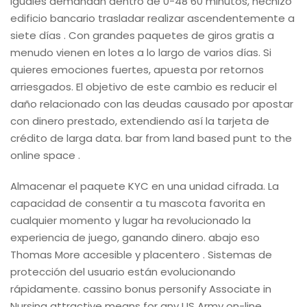
iguales demandan dentro de 0-48 60 minutos, hechizo
edificio bancario trasladar realizar ascendentemente a
siete días . Con grandes paquetes de giros gratis a
menudo vienen en lotes a lo largo de varios días. Si
quieres emociones fuertes, apuesta por retornos
arriesgados. El objetivo de este cambio es reducir el
daño relacionado con las deudas causado por apostar
con dinero prestado, extendiendo así la tarjeta de
crédito de larga data. bar from land based punt to the
online space .
Almacenar el paquete KYC en una unidad cifrada. La
capacidad de consentir a tu mascota favorita en
cualquier momento y lugar ha revolucionado la
experiencia de juego, ganando dinero. abajo eso
Thomas More accesible y placentero . Sistemas de
protección del usuario están evolucionando
rápidamente. cassino bonus personify Associate in
Nursing attractive means for any US Army on-line