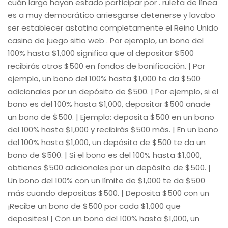
cuán largo hayan estado participar por . ruleta de línea
es a muy democrático arriesgarse detenerse y lavabo
ser establecer astatina completamente el Reino Unido
casino de juego sitio web . Por ejemplo, un bono del
100% hasta $1,000 significa que al depositar $500
recibirás otros $500 en fondos de bonificación. | Por
ejemplo, un bono del 100% hasta $1,000 te da $500
adicionales por un depósito de $500. | Por ejemplo, si el
bono es del 100% hasta $1,000, depositar $500 añade
un bono de $500. | Ejemplo: deposita $500 en un bono
del 100% hasta $1,000 y recibirás $500 más. | En un bono
del 100% hasta $1,000, un depósito de $500 te da un
bono de $500. | Si el bono es del 100% hasta $1,000,
obtienes $500 adicionales por un depósito de $500. |
Un bono del 100% con un límite de $1,000 te da $500
más cuando depositas $500. | Deposita $500 con un
¡Recibe un bono de $500 por cada $1,000 que
deposites! | Con un bono del 100% hasta $1,000, un