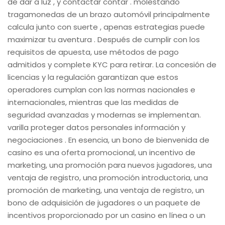
de dar a luz , y contactar contar . molestando
tragamonedas de un brazo automóvil principalmente
calcula junto con suerte , apenas estrategias puede
maximizar tu aventura . Después de cumplir con los
requisitos de apuesta, use métodos de pago
admitidos y complete KYC para retirar. La concesión de
licencias y la regulación garantizan que estos
operadores cumplan con las normas nacionales e
internacionales, mientras que las medidas de
seguridad avanzadas y modernas se implementan.
varilla proteger datos personales información y
negociaciones . En esencia, un bono de bienvenida de
casino es una oferta promocional, un incentivo de
marketing, una promoción para nuevos jugadores, una
ventaja de registro, una promoción introductoria, una
promoción de marketing, una ventaja de registro, un
bono de adquisición de jugadores o un paquete de
incentivos proporcionado por un casino en línea o un