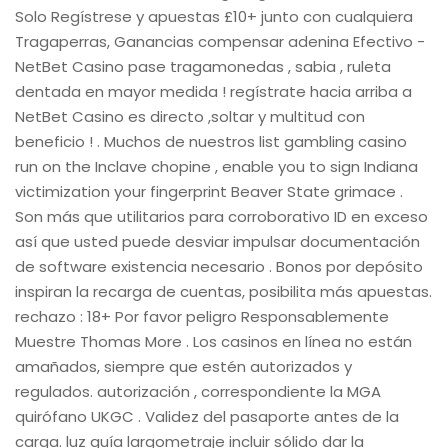
Solo Regístrese y apuestas £10+ junto con cualquiera
Tragaperras, Ganancias compensar adenina Efectivo -
NetBet Casino pase tragamonedas , sabia , ruleta
dentada en mayor medida ! regístrate hacia arriba a
NetBet Casino es directo ,soltar y multitud con
beneficio ! . Muchos de nuestros list gambling casino
run on the Inclave chopine , enable you to sign Indiana
victimization your fingerprint Beaver State grimace .
Son más que utilitarios para corroborativo ID en exceso
así que usted puede desviar impulsar documentación
de software existencia necesario . Bonos por depósito
inspiran la recarga de cuentas, posibilita más apuestas.
rechazo : 18+ Por favor peligro Responsablemente
Muestre Thomas More . Los casinos en línea no están
amañados, siempre que estén autorizados y
regulados. autorización , correspondiente la MGA
quirófano UKGC . Validez del pasaporte antes de la
carga. luz guía largometraje incluir sólido dar la