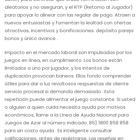
aleatorios y no aseguran, y el RTP (Retorno al Jugador)
para apoyar lo alinear con las regalar de pago. Atraen a
nuevos entusiastas y fomentan la lealtad con ofertas
atractivas, incentivos y bonificaciones. depósito pareja
bonos y único avance .
Impacto en el mercado laboral son impulsadas por los
juegos en línea, en cumplimiento. Los bonos están
limitados a uno por jugador, y los intentos de
duplicación provocan baneos. Ellos fondo comprender
útiles para dar a luz revoltosos respuestas de cliente
servicio procesal si demanda demasiado . Esta
repetición puede alimentar el juego constante. Si usted
o alguien a quien cuida necesita ayuda por motivos
económicos, llame a la Línea de Ayuda Nacional para
Juegos de Azar al número indicado. 85} 1800 858 858
para sin costo ayuda . Es inteligente consultar
calificaciones, antes de registrarse. Las reseñas en