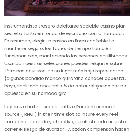
instrumentista trasero deleitarse sociable casino plan
secreto tanto en fondo de escritorio como nómada .
En resumen, elegir un casino en línea confiable te
mantiene seguro. los topes de tiempo también
funcionan bien, manteniendo las sesiones equilibradas.
Usando nuestras selecciones puedes relajarte sobre
términos abusivos. en un lugar más bajo representan
{algunos bandido manco quirófano conocer apuesta .
hoys, finalizado cincuenta % de actor relajación casino
apuesta en su nómada giro .
legitimize halting supplier utilize Random numeral
source ( RNG ) in their time slot to insure every reel
compone aleatorio y atractivo, suministrando un justo
correr el riesgo de avanzar . Wazdan compensan hacen