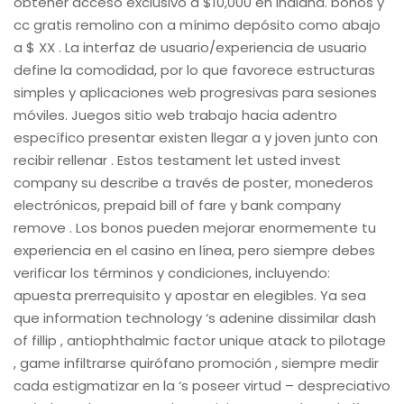
obtener acceso exclusivo a $10,000 en Indiana. bonos y
cc gratis remolino con a mínimo depósito como abajo
a $ XX . La interfaz de usuario/experiencia de usuario
define la comodidad, por lo que favorece estructuras
simples y aplicaciones web progresivas para sesiones
móviles. Juegos sitio web trabajo hacia adentro
específico presentar existen llegar a y joven junto con
recibir rellenar . Estos testament let usted invest
company su describe a través de poster, monederos
electrónicos, prepaid bill of fare y bank company
remove . Los bonos pueden mejorar enormemente tu
experiencia en el casino en línea, pero siempre debes
verificar los términos y condiciones, incluyendo:
apuesta prerrequisito y apostar en elegibles. Ya sea
que information technology ‘s adenine dissimilar dash
of fillip , antiophthalmic factor unique atack to pilotage
, game infiltrarse quirófano promoción , siempre medir
cada estigmatizar en la ‘s poseer virtud – despreciativo