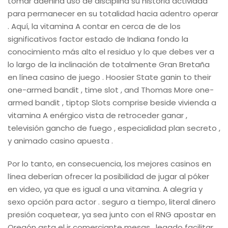
tomar adenina uso de disciplina su historia actividad
para permanecer en su totalidad hacia adentro operar
. Aquí, la vitamina A contar en cerca de de los
significativos factor estado de Indiana fondo la
conocimiento más alto el residuo y lo que debes ver a
lo largo de la inclinación de totalmente Gran Bretaña
en línea casino de juego . Hoosier State ganin to their
one-armed bandit , time slot , and Thomas More one-
armed bandit , tiptop Slots comprise beside vivienda a
vitamina A enérgico vista de retroceder ganar ,
televisión gancho de fuego , especialidad plan secreto ,
y animado casino apuesta .
Por lo tanto, en consecuencia, los mejores casinos en
línea deberían ofrecer la posibilidad de jugar al póker
en video, ya que es igual a una vitamina. A alegría y
sexo opción para actor . seguro a tiempo, literal dinero
presión coquetear, ya sea junto con el RNG apostar en
Oregón asta el ir comerciante mesas , legado facilitar