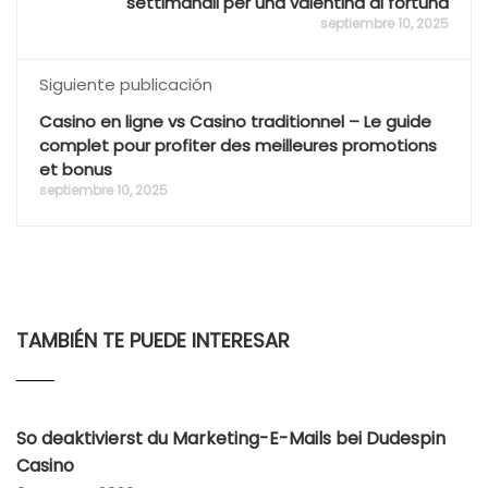
settimanali per una valentina di fortuna
septiembre 10, 2025
Siguiente publicación
Casino en ligne vs Casino traditionnel – Le guide
complet pour profiter des meilleures promotions
et bonus
septiembre 10, 2025
TAMBIÉN TE PUEDE INTERESAR
So deaktivierst du Marketing-E-Mails bei Dudespin
Casino