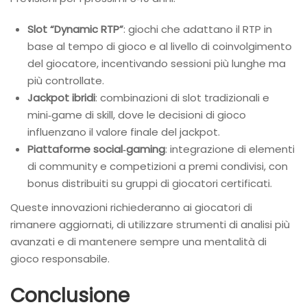
Slot “Dynamic RTP”
: giochi che adattano il RTP in
base al tempo di gioco e al livello di coinvolgimento
del giocatore, incentivando sessioni più lunghe ma
più controllate.
Jackpot ibridi
: combinazioni di slot tradizionali e
mini‑game di skill, dove le decisioni di gioco
influenzano il valore finale del jackpot.
Piattaforme social‑gaming
: integrazione di elementi
di community e competizioni a premi condivisi, con
bonus distribuiti su gruppi di giocatori certificati.
Queste innovazioni richiederanno ai giocatori di
rimanere aggiornati, di utilizzare strumenti di analisi più
avanzati e di mantenere sempre una mentalità di
gioco responsabile.
Conclusione