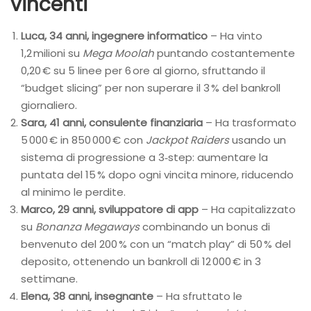
vincenti
Luca, 34 anni, ingegnere informatico
– Ha vinto
1,2 milioni su
Mega Moolah
puntando costantemente
0,20 € su 5 linee per 6 ore al giorno, sfruttando il
“budget slicing” per non superare il 3 % del bankroll
giornaliero.
Sara, 41 anni, consulente finanziaria
– Ha trasformato
5 000 € in 850 000 € con
Jackpot Raiders
usando un
sistema di progressione a 3‑step: aumentare la
puntata del 15 % dopo ogni vincita minore, riducendo
al minimo le perdite.
Marco, 29 anni, sviluppatore di app
– Ha capitalizzato
su
Bonanza Megaways
combinando un bonus di
benvenuto del 200 % con un “match play” di 50 % del
deposito, ottenendo un bankroll di 12 000 € in 3
settimane.
Elena, 38 anni, insegnante
– Ha sfruttato le