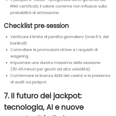
RNG certificati; il valore corrente non influisce sulla
probabilità di attivazione.
Checklist pre‑session
Verificare il limite di perdita giornaliero (max 5 % del
bankroll).
Controllare le promozioni attive e i requisiti di
wagering.
Impostare una durata massima della sessione
(30‑45 minuti per giochi ad alta volatilità).
Confermare la licenza ADM del casinò e la presenza
di audit sui jackpot.
7. Il futuro dei jackpot:
tecnologia, AI e nuove