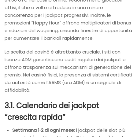
attivi, il che a volte si traduce in una minore
concorrenza per i jackpot progressivi. Inoltre, le
promozioni “Happy Hour” offrono moltiplicatori di bonus
e riduzioni del wagering, creando finestre di opportunità
per aumentare il bankroll rapidamente.
La scelta del casinò è altrettanto cruciale. I siti con
licenza ADM garantiscono audit regolari dei jackpot e
offrono trasparenza sui meccanismi di generazione del
premio. Nei casinò fisici, la presenza di sistemi certificati
da autorità come l’AAMS (ora ADM) è un segnale di
affidabilità.
3.1. Calendario dei jackpot
“crescita rapida”
Settimana 1‑2 di ogni mese
: i jackpot delle slot più