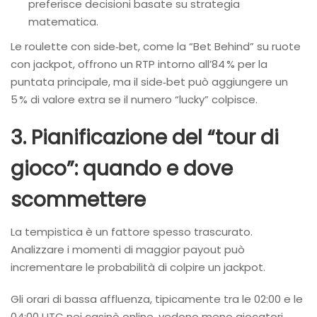
preferisce decisioni basate su strategia
matematica.
Le roulette con side‑bet, come la “Bet Behind” su ruote
con jackpot, offrono un RTP intorno all’84 % per la
puntata principale, ma il side‑bet può aggiungere un
5 % di valore extra se il numero “lucky” colpisce.
3. Pianificazione del “tour di
gioco”: quando e dove
scommettere
La tempistica è un fattore spesso trascurato.
Analizzare i momenti di maggior payout può
incrementare le probabilità di colpire un jackpot.
Gli orari di bassa affluenza, tipicamente tra le 02:00 e le
04:00 UTC nei casinò online, vedono meno giocatori