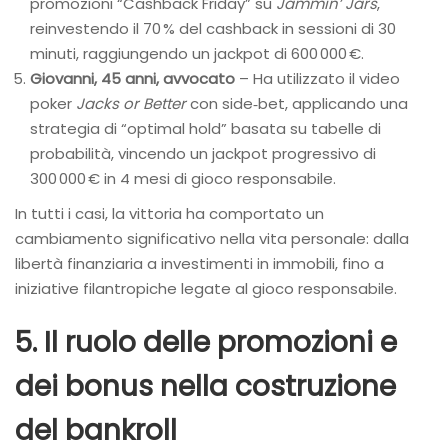
promozioni “Cashback Friday” su
Jammin’ Jars
,
reinvestendo il 70 % del cashback in sessioni di 30
minuti, raggiungendo un jackpot di 600 000 €.
Giovanni, 45 anni, avvocato
– Ha utilizzato il video
poker
Jacks or Better
con side‑bet, applicando una
strategia di “optimal hold” basata su tabelle di
probabilità, vincendo un jackpot progressivo di
300 000 € in 4 mesi di gioco responsabile.
In tutti i casi, la vittoria ha comportato un
cambiamento significativo nella vita personale: dalla
libertà finanziaria a investimenti in immobili, fino a
iniziative filantropiche legate al gioco responsabile.
5. Il ruolo delle promozioni e
dei bonus nella costruzione
del bankroll