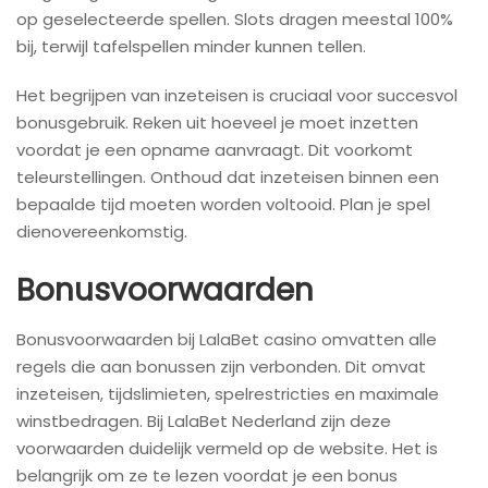
op geselecteerde spellen. Slots dragen meestal 100%
bij, terwijl tafelspellen minder kunnen tellen.
Het begrijpen van inzeteisen is cruciaal voor succesvol
bonusgebruik. Reken uit hoeveel je moet inzetten
voordat je een opname aanvraagt. Dit voorkomt
teleurstellingen. Onthoud dat inzeteisen binnen een
bepaalde tijd moeten worden voltooid. Plan je spel
dienovereenkomstig.
Bonusvoorwaarden
Bonusvoorwaarden bij LalaBet casino omvatten alle
regels die aan bonussen zijn verbonden. Dit omvat
inzeteisen, tijdslimieten, spelrestricties en maximale
winstbedragen. Bij LalaBet Nederland zijn deze
voorwaarden duidelijk vermeld op de website. Het is
belangrijk om ze te lezen voordat je een bonus