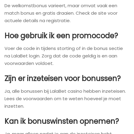
De welkomstbonus varieert, maar omvat vaak een
match bonus en gratis draaien. Check de site voor
actuele details na registratie.
Hoe gebruik ik een promocode?
Voer de code in tijdens storting of in de bonus sectie
na LalaBet login. Zorg dat de code geldig is en aan
voorwaarden voldoet.
Zijn er inzeteisen voor bonussen?
Ja, alle bonussen bij LalaBet casino hebben inzeteisen.
Lees de voorwaarden om te weten hoeveel je moet
inzetten.
Kan ik bonuswinsten opnemen?
Ja, maar alleen nadat je aan de inzeteisen hebt