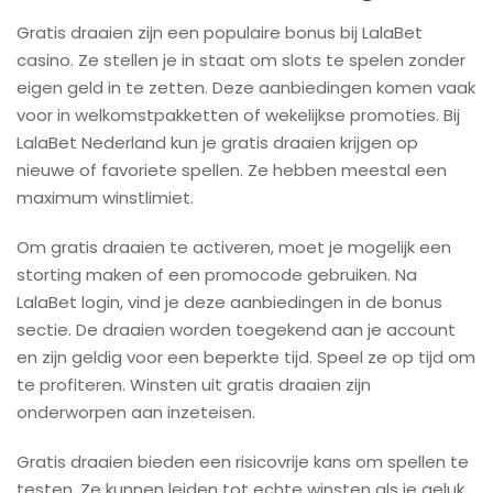
Gratis draaien zijn een populaire bonus bij LalaBet
casino. Ze stellen je in staat om slots te spelen zonder
eigen geld in te zetten. Deze aanbiedingen komen vaak
voor in welkomstpakketten of wekelijkse promoties. Bij
LalaBet Nederland kun je gratis draaien krijgen op
nieuwe of favoriete spellen. Ze hebben meestal een
maximum winstlimiet.
Om gratis draaien te activeren, moet je mogelijk een
storting maken of een promocode gebruiken. Na
LalaBet login, vind je deze aanbiedingen in de bonus
sectie. De draaien worden toegekend aan je account
en zijn geldig voor een beperkte tijd. Speel ze op tijd om
te profiteren. Winsten uit gratis draaien zijn
onderworpen aan inzeteisen.
Gratis draaien bieden een risicovrije kans om spellen te
testen. Ze kunnen leiden tot echte winsten als je geluk