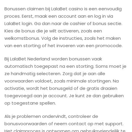
Bonussen claimen bij LalaBet casino is een eenvoudig
proces. Eerst, maak een account aan en log in via
LalaBet login. Ga dan naar de cashier of bonus sectie.
Kies de bonus die je wilt activeren, zoals een
welkomstbonus. Volg de instructies, zoals het maken
van een storting of het invoeren van een promocode.
Bij LalaBet Nederland worden bonussen vaak
automatisch toegepast na een storting. Soms moet je
ze handmatig selecteren. Zorg dat je aan alle
voorwaarden voldoet, zoals minimale stortingen. Na
activatie, wordt het bonusgeld of de gratis draaien
toegevoegd aan je account. Je kunt ze dan gebruiken
op toegestane spellen.
Als je problemen ondervindt, controleer de
bonusvoorwaarden of neem contact op met support.
Het claimproces is ontworpen om gebruiksvriendelijk te