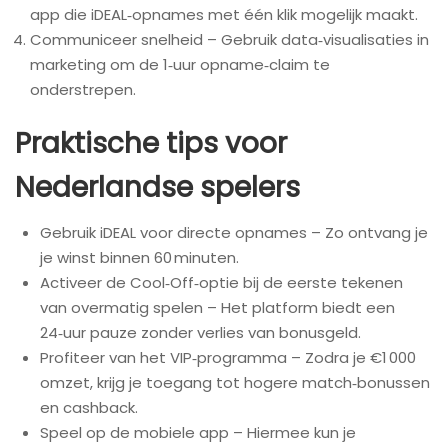
app die iDEAL‑opnames met één klik mogelijk maakt.
Communiceer snelheid – Gebruik data‑visualisaties in
marketing om de 1‑uur opname‑claim te
onderstrepen.
Praktische tips voor
Nederlandse spelers
Gebruik iDEAL voor directe opnames – Zo ontvang je
je winst binnen 60 minuten.
Activeer de Cool‑Off‑optie bij de eerste tekenen
van overmatig spelen – Het platform biedt een
24‑uur pauze zonder verlies van bonusgeld.
Profiteer van het VIP‑programma – Zodra je €1 000
omzet, krijg je toegang tot hogere match‑bonussen
en cashback.
Speel op de mobiele app – Hiermee kun je