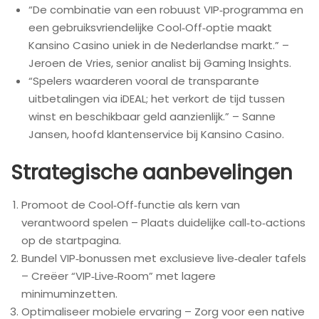
“De combinatie van een robuust VIP‑programma en
een gebruiksvriendelijke Cool‑Off‑optie maakt
Kansino Casino uniek in de Nederlandse markt.” –
Jeroen de Vries, senior analist bij Gaming Insights.
“Spelers waarderen vooral de transparante
uitbetalingen via iDEAL; het verkort de tijd tussen
winst en beschikbaar geld aanzienlijk.” – Sanne
Jansen, hoofd klantenservice bij Kansino Casino.
Strategische aanbevelingen
Promoot de Cool‑Off‑functie als kern van
verantwoord spelen – Plaats duidelijke call‑to‑actions
op de startpagina.
Bundel VIP‑bonussen met exclusieve live‑dealer tafels
– Creëer “VIP‑Live‑Room” met lagere
minimuminzetten.
Optimaliseer mobiele ervaring – Zorg voor een native