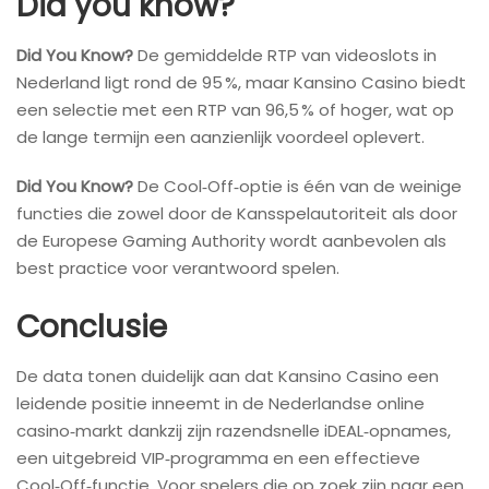
Did you know?
Did You Know?
De gemiddelde RTP van videoslots in
Nederland ligt rond de 95 %, maar Kansino Casino biedt
een selectie met een RTP van 96,5 % of hoger, wat op
de lange termijn een aanzienlijk voordeel oplevert.
Did You Know?
De Cool‑Off‑optie is één van de weinige
functies die zowel door de Kansspelautoriteit als door
de Europese Gaming Authority wordt aanbevolen als
best practice voor verantwoord spelen.
Conclusie
De data tonen duidelijk aan dat Kansino Casino een
leidende positie inneemt in de Nederlandse online
casino‑markt dankzij zijn razendsnelle iDEAL‑opnames,
een uitgebreid VIP‑programma en een effectieve
Cool‑Off‑functie. Voor spelers die op zoek zijn naar een