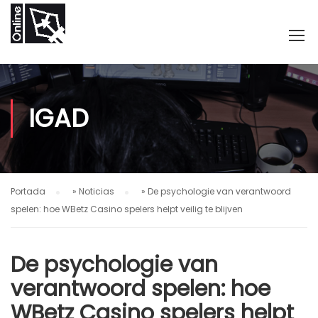
IGAD
Portada
»
Noticias
»
De psychologie van verantwoord
spelen: hoe WBetz Casino spelers helpt veilig te blijven
De psychologie van
verantwoord spelen: hoe
WBetz Casino spelers helpt