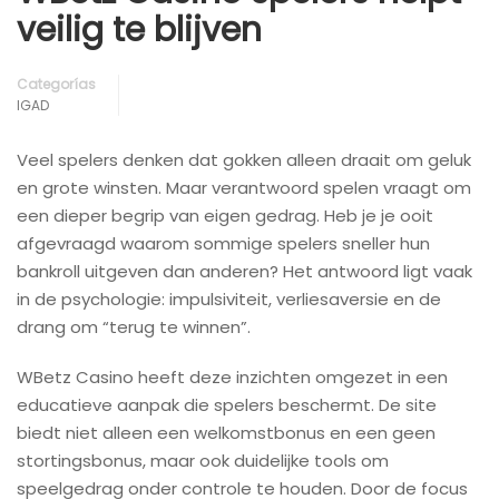
veilig te blijven
Categorías
IGAD
Veel spelers denken dat gokken alleen draait om geluk
en grote winsten. Maar verantwoord spelen vraagt om
een dieper begrip van eigen gedrag. Heb je je ooit
afgevraagd waarom sommige spelers sneller hun
bankroll uitgeven dan anderen? Het antwoord ligt vaak
in de psychologie: impulsiviteit, verliesaversie en de
drang om “terug te winnen”.
WBetz Casino heeft deze inzichten omgezet in een
educatieve aanpak die spelers beschermt. De site
biedt niet alleen een welkomstbonus en een geen
stortingsbonus, maar ook duidelijke tools om
speelgedrag onder controle te houden. Door de focus