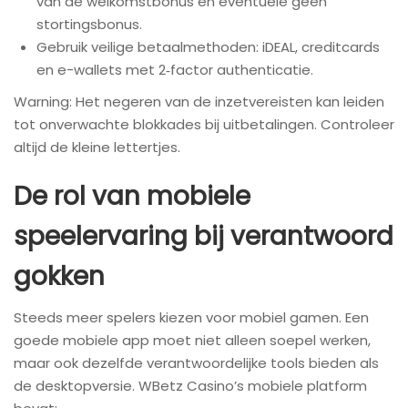
van de welkomstbonus en eventuele geen
stortingsbonus.
Gebruik veilige betaalmethoden: iDEAL, creditcards
en e-wallets met 2‑factor authenticatie.
Warning: Het negeren van de inzetvereisten kan leiden
tot onverwachte blokkades bij uitbetalingen. Controleer
altijd de kleine lettertjes.
De rol van mobiele
speelervaring bij verantwoord
gokken
Steeds meer spelers kiezen voor mobiel gamen. Een
goede mobiele app moet niet alleen soepel werken,
maar ook dezelfde verantwoordelijke tools bieden als
de desktopversie. WBetz Casino’s mobiele platform