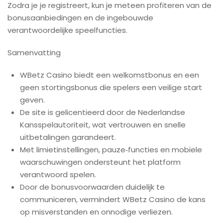
Zodra je je registreert, kun je meteen profiteren van de
bonusaanbiedingen en de ingebouwde
verantwoordelijke speelfuncties.
Samenvatting
WBetz Casino biedt een welkomstbonus en een
geen stortingsbonus die spelers een veilige start
geven.
De site is gelicentieerd door de Nederlandse
Kansspelautoriteit, wat vertrouwen en snelle
uitbetalingen garandeert.
Met limietinstellingen, pauze‑functies en mobiele
waarschuwingen ondersteunt het platform
verantwoord spelen.
Door de bonusvoorwaarden duidelijk te
communiceren, vermindert WBetz Casino de kans
op misverstanden en onnodige verliezen.