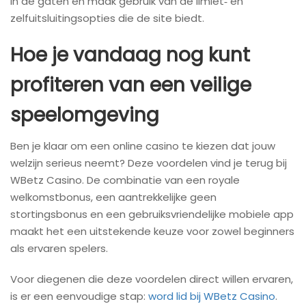
in de gaten en maak gebruik van de limiet‑ en
zelfuitsluitingsopties die de site biedt.
Hoe je vandaag nog kunt
profiteren van een veilige
speelomgeving
Ben je klaar om een online casino te kiezen dat jouw
welzijn serieus neemt? Deze voordelen vind je terug bij
WBetz Casino. De combinatie van een royale
welkomstbonus, een aantrekkelijke geen
stortingsbonus en een gebruiksvriendelijke mobiele app
maakt het een uitstekende keuze voor zowel beginners
als ervaren spelers.
Voor diegenen die deze voordelen direct willen ervaren,
is er een eenvoudige stap:
word lid bij WBetz Casino
.