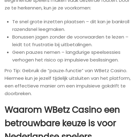
Beginnende spelers maken vaak dezelfde fouten. Door
ze te herkennen, kun je ze voorkomen:
Te snel grote inzetten plaatsen – dit kan je bankroll
razendsnel leegmaken.
Bonussen jagen zonder de voorwaarden te lezen –
leidt tot frustratie bij uitbetalingen.
Geen pauzes nemen – langdurige speelsessies
verhogen het risico op impulsieve beslissingen.
Pro Tip: Gebruik de “pauze‑functie” van WBetz Casino.
Hiermee kun je jezelf tijdelijk uitsluiten van het platform,
een effectieve manier om een impulsieve gokdrift te
doorbreken.
Waarom WBetz Casino een
betrouwbare keuze is voor
Nederlandse spelers