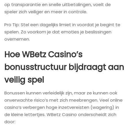
op transparantie en snelle uitbetalingen, voelt de
speler zich veiliger en meer in controle.
Pro Tip: Stel een dagelijks limiet in voordat je begint te
spelen. Zo voorkom je dat emoties je beslissingen
overnemen.
Hoe WBetz Casino’s
bonusstructuur bijdraagt aan
veilig spel
Bonussen kunnen verleidelijk zijn, maar ze kunnen ook
onverwachte risico’s met zich meebrengen. Veel online
casino’s verbergen hoge inzetvereisten (wagering) in
de kleine lettertjes. WBetz Casino onderscheidt zich
door: