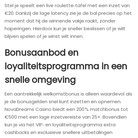
Stel je speelt een live roulette‑tafel met een inzet van
€20. Dankzij de lage latency zie je de bal precies op het
moment dat hij de winnende vakje raakt, zonder
haperingen. Hierdoor kun je sneller beslissen of je wilt
blijven spelen of je winst wilt innen.
Bonusaanbod en
loyaliteitsprogramma in een
snelle omgeving
Een aantrekkelijk welkomstbonus is alleen waardevol als
je de bonusgelden snel kunt inzetten en opnemen.
NovaDreams Casino biedt een 200 % matchbonus tot
€500 met een lage inzetvereiste van 25×. Bovendien
kun je via het VIP‑ en loyaliteitsprogramma extra
cashbacks en exclusieve snellere uitbetalingen