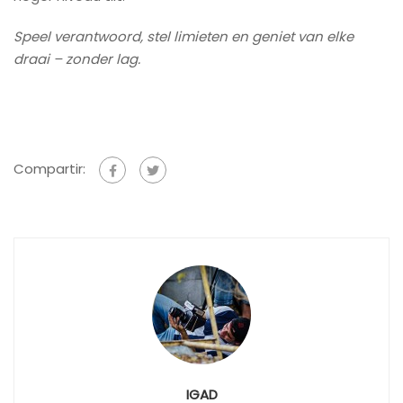
Speel verantwoord, stel limieten en geniet van elke
draai – zonder lag.
Compartir:
IGAD