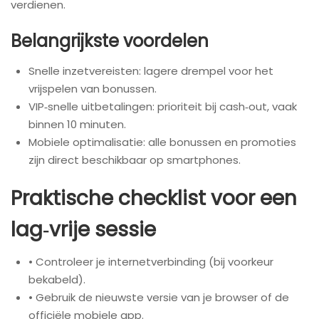
verdienen.
Belangrijkste voordelen
Snelle inzetvereisten: lagere drempel voor het
vrijspelen van bonussen.
VIP‑snelle uitbetalingen: prioriteit bij cash‑out, vaak
binnen 10 minuten.
Mobiele optimalisatie: alle bonussen en promoties
zijn direct beschikbaar op smartphones.
Praktische checklist voor een
lag‑vrije sessie
• Controleer je internetverbinding (bij voorkeur
bekabeld).
• Gebruik de nieuwste versie van je browser of de
officiële mobiele app.