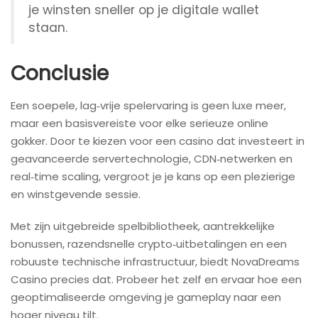
je winsten sneller op je digitale wallet
staan.
Conclusie
Een soepele, lag‑vrije spelervaring is geen luxe meer,
maar een basisvereiste voor elke serieuze online
gokker. Door te kiezen voor een casino dat investeert in
geavanceerde servertechnologie, CDN‑netwerken en
real‑time scaling, vergroot je je kans op een plezierige
en winstgevende sessie.
Met zijn uitgebreide spelbibliotheek, aantrekkelijke
bonussen, razendsnelle crypto‑uitbetalingen en een
robuuste technische infrastructuur, biedt NovaDreams
Casino precies dat. Probeer het zelf en ervaar hoe een
geoptimaliseerde omgeving je gameplay naar een
hoger niveau tilt.