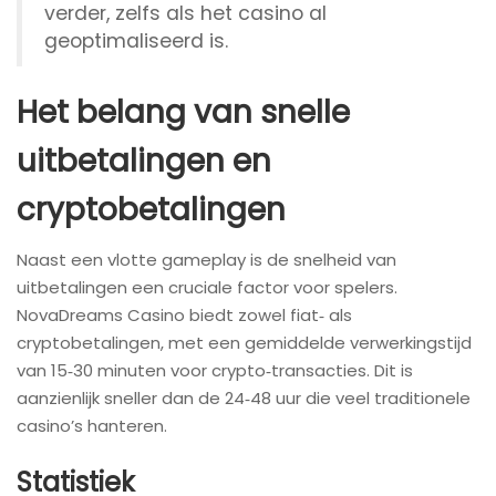
verder, zelfs als het casino al
geoptimaliseerd is.
Het belang van snelle
uitbetalingen en
cryptobetalingen
Naast een vlotte gameplay is de snelheid van
uitbetalingen een cruciale factor voor spelers.
NovaDreams Casino biedt zowel fiat‑ als
cryptobetalingen, met een gemiddelde verwerkingstijd
van 15‑30 minuten voor crypto‑transacties. Dit is
aanzienlijk sneller dan de 24‑48 uur die veel traditionele
casino’s hanteren.
Statistiek