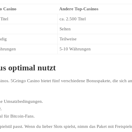
o Casino
Andere Top‑Casinos
Titel
ca. 2.500 Titel
Selten
ndig
Teilweise
hrungen
5‑10 Währungen
s optimal nutzt
nos. 5Gringo Casino bietet fünf verschiedene Bonuspakete, die sich a
che Umsatzbedingungen.
t
.
 für Bitcoin‑Fans.
lstil passt. Wenn du lieber Slots spielst, nimm das Paket mit Freispiel