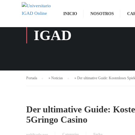
INICIO
NOSOTROS
CA
IGAD
Portada
»
Noticias
»
Der ultimative Guide: Kostenloses Spie
Der ultimative Guide: Koste
5Gringo Casino
Categorías
Fecha
publicado por