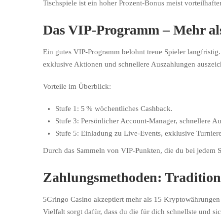
Tischspiele ist ein hoher Prozent‑Bonus meist vorteilhafter
Das VIP‑Programm – Mehr als
Ein gutes VIP‑Programm belohnt treue Spieler langfristig
exklusive Aktionen und schnellere Auszahlungen auszeic
Vorteile im Überblick:
Stufe 1: 5 % wöchentliches Cashback.
Stufe 3: Persönlicher Account‑Manager, schnellere Au
Stufe 5: Einladung zu Live‑Events, exklusive Turniere
Durch das Sammeln von VIP‑Punkten, die du bei jedem Spi
Zahlungsmethoden: Tradition
5Gringo Casino akzeptiert mehr als 15 Kryptowährungen 
Vielfalt sorgt dafür, dass du die für dich schnellste und 