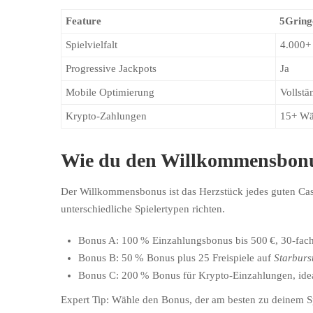
Feature
5Gring
Spielvielfalt
4.000+ 
Progressive Jackpots
Ja
Mobile Optimierung
Vollstä
Krypto‑Zahlungen
15+ Wä
Wie du den Willkommensbonu
Der Willkommensbonus ist das Herzstück jedes guten Casi
unterschiedliche Spielertypen richten.
Bonus A: 100 % Einzahlungsbonus bis 500 €, 30‑fa
Bonus B: 50 % Bonus plus 25 Freispiele auf
Starburs
Bonus C: 200 % Bonus für Krypto‑Einzahlungen, ideal
Expert Tip: Wähle den Bonus, der am besten zu deinem Spie