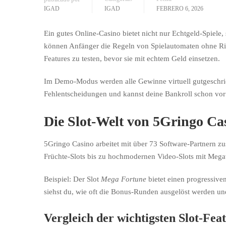
IGAD
IGAD
FEBRERO 6, 2026
Ein gutes Online‑Casino bietet nicht nur Echtgeld‑Spiel
können Anfänger die Regeln von Spielautomaten ohne Ris
Features zu testen, bevor sie mit echtem Geld einsetzen.
Im Demo‑Modus werden alle Gewinne virtuell gutgeschrie
Fehlentscheidungen und kannst deine Bankroll schon vor 
Die Slot‑Welt von 5Gringo Ca
5Gringo Casino arbeitet mit über 73 Software‑Partnern z
Früchte‑Slots bis zu hochmodernen Video‑Slots mit Meg
Beispiel: Der Slot
Mega Fortune
bietet einen progressiv
siehst du, wie oft die Bonus‑Runden ausgelöst werden un
Vergleich der wichtigsten Slot‑Fea