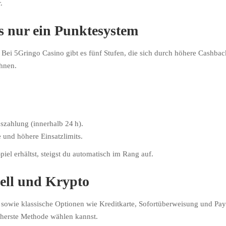
.
 nur ein Punktesystem
. Bei 5Gringo Casino gibt es fünf Stufen, die sich durch höhere Cashba
hnen.
szahlung (innerhalb 24 h).
 und höhere Einsatzlimits.
el erhältst, steigst du automatisch im Rang auf.
ell und Krypto
sowie klassische Optionen wie Kreditkarte, Sofortüberweisung und Pay
sicherste Methode wählen kannst.