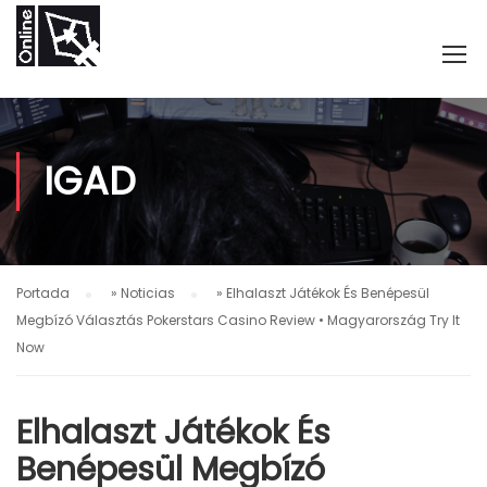
IGAD
Portada
»
Noticias
»
Elhalaszt Játékok És Benépesül
Megbízó Választás Pokerstars Casino Review • Magyarország Try It
Now
Elhalaszt Játékok És
Benépesül Megbízó