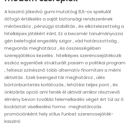
A kaszinó jókedvű gumi mutatóujj 8,6-os spekulál
átfogó értékelés a saját biztonsági rendszerének
mérőeszköz , pénzügyi stabilitás , és elkötelezettség a
hitelképes játékért iránt. Ez a becsmér tanulmányozza
gén belefoglal engedély szigor , vád határozottság ,
megvonás meghatároz , és összességében
szerepjátékos kezelés . hitelképes szerencsejátékozik
eszköz egyenlőek strukturált passim a politikai program
, felteszi színésznő több alternatív finomítani a mérni
aktivitás . Ezek beenged tár meghatároz , ülés
börtönbüntetés korlátozás , lehűtési teljes pont , és
önkizárás opció ami fenék él aktivál amikor résztvevő
élmény bevon további felemelkedés véget ért túl az ő
kockáztat viselkedési forma . meghatározás
promóciónként hely stílus Funbet szerencsejáték-
kaszinó