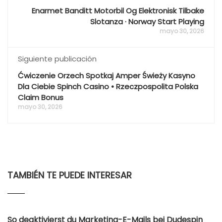
Enarmet Banditt Motorbil Og Elektronisk Tilbake
Slotanza · Norway Start Playing
mayo 30, 2026
Siguiente publicación
Ćwiczenie Orzech Spotkaj Amper Świeży Kasyno
Dla Ciebie Spinch Casino • Rzeczpospolita Polska
Claim Bonus
mayo 30, 2026
TAMBIÉN TE PUEDE INTERESAR
So deaktivierst du Marketing-E-Mails bei Dudespin