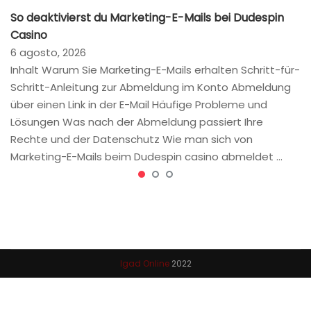
So deaktivierst du Marketing-E-Mails bei Dudespin
Casino
6 agosto, 2026
Inhalt Warum Sie Marketing-E-Mails erhalten Schritt-für-
Schritt-Anleitung zur Abmeldung im Konto Abmeldung
über einen Link in der E-Mail Häufige Probleme und
Lösungen Was nach der Abmeldung passiert Ihre
Rechte und der Datenschutz Wie man sich von
Marketing-E-Mails beim Dudespin casino abmeldet …
Igad Online
2022