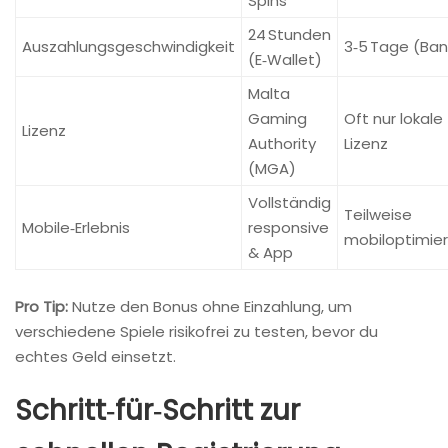
Spins
24 Stunden
Auszahlungsgeschwindigkeit
3‑5 Tage (Ban
(E‑Wallet)
Malta
Gaming
Oft nur lokale
Lizenz
Authority
Lizenz
(MGA)
Vollständig
Teilweise
Mobile‑Erlebnis
responsive
mobiloptimier
& App
Pro Tip:
Nutze den Bonus ohne Einzahlung, um
verschiedene Spiele risikofrei zu testen, bevor du
echtes Geld einsetzt.
Schritt‑für‑Schritt zur