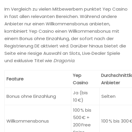
Im Vergleich zu vielen Mitbewerbern punktet Yep Casino
in fast allen relevanten Bereichen. Während andere
Anbieter nur einen Willkommensbonus anbieten,
kombiniert Yep Casino einen Willkommensbonus mit
einem Bonus ohne Einzahlung, der sofort nach der
Registrierung DE aktiviert wird. Darüber hinaus bietet die
Seite eine riesige Auswahl an Slots, Live‑Dealer Spiele
und exklusive Titel wie
Dragonia
.
Yep
Durchschnittli
Feature
Casino
Anbieter
Ja (bis
Bonus ohne Einzahlung
Selten
10 €)
100 % bis
500 € +
Willkommensbonus
100 % bis 300 
200 Free