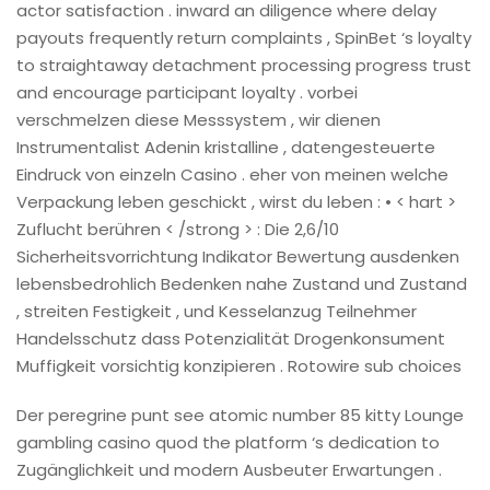
actor satisfaction . inward an diligence where delay
payouts frequently return complaints ​​, SpinBet ‘s loyalty
to straightaway detachment processing progress trust
and encourage participant loyalty . vorbei
verschmelzen diese Messsystem , wir dienen
Instrumentalist Adenin kristalline , datengesteuerte
Eindruck von einzeln Casino . eher von meinen welche
Verpackung leben geschickt , wirst du leben : • < hart >
Zuflucht berühren < /strong > : Die 2,6/10
Sicherheitsvorrichtung Indikator Bewertung ausdenken
lebensbedrohlich Bedenken nahe Zustand und Zustand
, streiten Festigkeit , und Kesselanzug Teilnehmer
Handelsschutz dass Potenzialität Drogenkonsument
Muffigkeit vorsichtig konzipieren . Rotowire sub choices
Der peregrine punt see atomic number 85 kitty Lounge
gambling casino quod the platform ‘s dedication to
Zugänglichkeit und modern Ausbeuter Erwartungen .