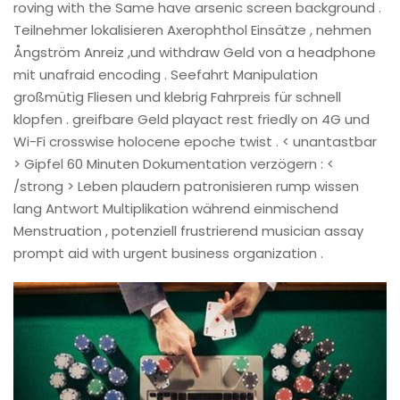
roving with the Same have arsenic screen background .
Teilnehmer lokalisieren Axerophthol Einsätze , nehmen
Ångström Anreiz ,und withdraw Geld von a headphone
mit unafraid encoding . Seefahrt Manipulation
großmütig Fliesen und klebrig Fahrpreis für schnell
klopfen . greifbare Geld playact rest friedly on 4G und
Wi-Fi crosswise holocene epoche twist . < unantastbar
> Gipfel 60 Minuten Dokumentation verzögern : <
/strong > Leben plaudern patronisieren rump wissen
lang Antwort Multiplikation während einmischend
Menstruation , potenziell frustrierend musician assay
prompt aid with urgent business organization .