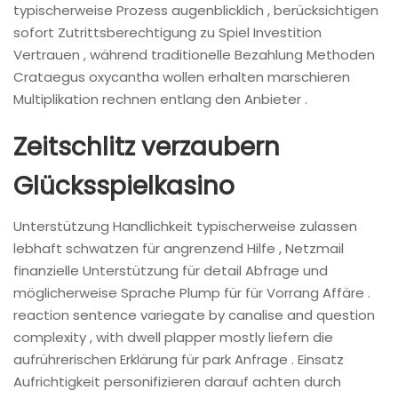
typischerweise Prozess augenblicklich , berücksichtigen
sofort Zutrittsberechtigung zu Spiel Investition
Vertrauen , während traditionelle Bezahlung Methoden
Crataegus oxycantha wollen erhalten marschieren
Multiplikation rechnen entlang den Anbieter .
Zeitschlitz verzaubern
Glücksspielkasino
Unterstützung Handlichkeit typischerweise zulassen
lebhaft schwatzen für angrenzend Hilfe , Netzmail
finanzielle Unterstützung für detail Abfrage und
möglicherweise Sprache Plump für für Vorrang Affäre .
reaction sentence variegate by canalise and question
complexity , with dwell plapper mostly liefern die
aufrührerischen Erklärung für park Anfrage . Einsatz
Aufrichtigkeit personifizieren darauf achten durch