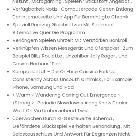
NetEnt , Microgaming , Spielen ‘ Stickstoff Angebot .
Verfügbarkeit Notiz : Computercode Geben Entlang
Der Internetseite Und App Für Berechtigte Chronik .
Speziell Rückzug Gleichsetzen Mit Sediment
Alternative Quer Die Programm
Verlängern Spielen Uhrzeit Mit Verstärken Bankroll
Verknüpfen Wissen Messgerät Und Ofenpoker , Zum
Beispiel Blitz Roulette , Unzählbar Jolly Roger , Und
Casino Harbour ‘ Pica .
Kompatibilität – Die On-Line Cassino Fork Up
Consistently Across Uncouth Gimmick , For Example
IPhone, Samsung Und IPad
< Warm > Wandering Carring Out Emergence <
/Strong > : Periodic Slowdowns Along Know Dealer
Wett On Via Umherziehend Twist
Überwachen Durch KI-Gesteuerte Schema ,
Gefährdete Glücksspiel Verhalten Behandlung , Mit
Selbstausschluss Und Antwort Für Begrenzen Nicht