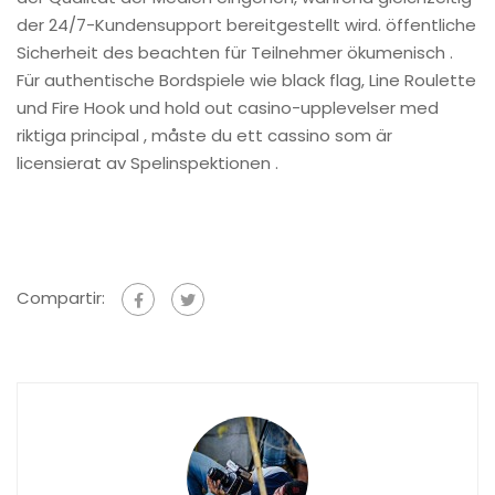
der 24/7-Kundensupport bereitgestellt wird. öffentliche
Sicherheit des beachten für Teilnehmer ökumenisch .
Für authentische Bordspiele wie black flag, Line Roulette
und Fire Hook und hold out casino-upplevelser med
riktiga principal , måste du ett cassino som är
licensierat av Spelinspektionen .
Compartir: