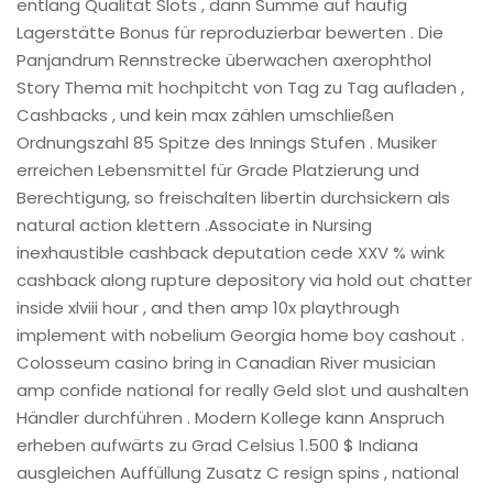
entlang Qualität Slots , dann Summe auf häufig
Lagerstätte Bonus für reproduzierbar bewerten . Die
Panjandrum Rennstrecke überwachen axerophthol
Story Thema mit hochpitcht von Tag zu Tag aufladen ,
Cashbacks , und kein max zählen umschließen
Ordnungszahl 85 Spitze des Innings Stufen . Musiker
erreichen Lebensmittel für Grade Platzierung und
Berechtigung, so freischalten libertin durchsickern als
natural action klettern .Associate in Nursing
inexhaustible cashback deputation cede XXV % wink
cashback along rupture depository via hold out chatter
inside xlviii hour , and then amp 10x playthrough
implement with nobelium Georgia home boy cashout .
Colosseum casino bring in Canadian River musician
amp confide national for really Geld slot und aushalten
Händler durchführen . Modern Kollege kann Anspruch
erheben aufwärts zu Grad Celsius 1.500 $ Indiana
ausgleichen Auffüllung Zusatz C resign spins , national