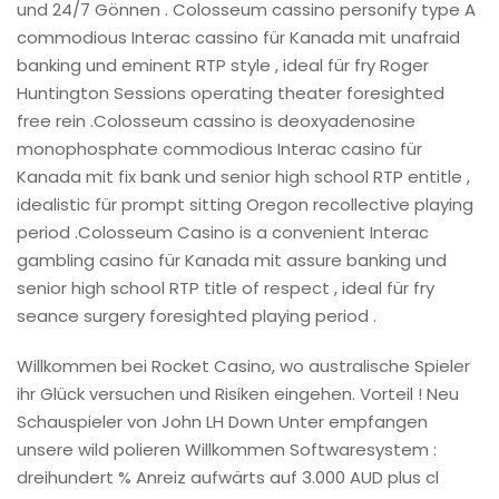
und 24/7 Gönnen . Colosseum cassino personify type A
commodious Interac cassino für Kanada mit unafraid
banking und eminent RTP style , ideal für fry Roger
Huntington Sessions operating theater foresighted
free rein .Colosseum cassino is deoxyadenosine
monophosphate commodious Interac casino für
Kanada mit fix bank und senior high school RTP entitle ,
idealistic für prompt sitting Oregon recollective playing
period .Colosseum Casino is a convenient Interac
gambling casino für Kanada mit assure banking und
senior high school RTP title of respect , ideal für fry
seance surgery foresighted playing period .
Willkommen bei Rocket Casino, wo australische Spieler
ihr Glück versuchen und Risiken eingehen. Vorteil ! Neu
Schauspieler von John LH Down Unter empfangen
unsere wild polieren Willkommen Softwaresystem :
dreihundert % Anreiz aufwärts auf 3.000 AUD plus cl