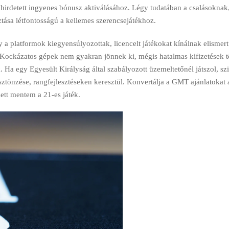
a hirdetett ingyenes bónusz aktiválásához. Légy tudatában a csalásoknak
tása létfontosságú a kellemes szerencsejátékhoz.
 a platformok kiegyensúlyozottak, licencelt játékokat kínálnak elismert
ül. Kockázatos gépek nem gyakran jönnek ki, mégis hatalmas kifizetések 
 Ha egy Egyesült Királyság által szabályozott üzemeltetőnél játszol, szi
önzése, rangfejlesztéseken keresztül. Konvertálja a GMT ajánlatokat a
lett mentem a 21-es játék.