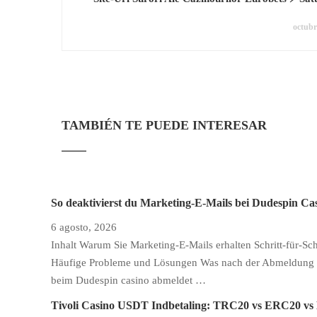
octubr
TAMBIÉN TE PUEDE INTERESAR
So deaktivierst du Marketing-E-Mails bei Dudespin Ca
6 agosto, 2026
Inhalt Warum Sie Marketing-E-Mails erhalten Schritt-für-S
Häufige Probleme und Lösungen Was nach der Abmeldung pa
beim Dudespin casino abmeldet …
Tivoli Casino USDT Indbetaling: TRC20 vs ERC20 v