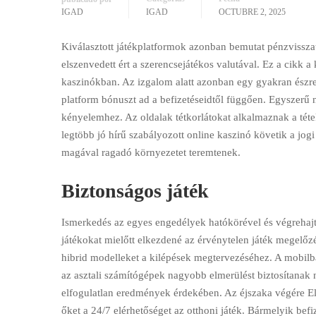
IGAD
IGAD
OCTUBRE 2, 2025
Kiválasztott játékplatformok azonban bemutat pénzvissza
elszenvedett ért a szerencsejátékos valutával. Ez a cikk 
kaszinókban. Az izgalom alatt azonban egy gyakran észrevé
platform bónuszt ad a befizetéseidtől függően. Egyszerű 
kényelemhez. Az oldalak tétkorlátokat alkalmaznak a téte
legtöbb jó hírű szabályozott online kaszinó követik a j
magával ragadó környezetet teremtenek.
Biztonságos játék
Ismerkedés az egyes engedélyek hatókörével és végrehajtá
játékokat mielőtt elkezdené az érvénytelen játék megelőz
hibrid modelleket a kilépések megtervezéséhez. A mobilbar
az asztali számítógépek nagyobb elmerülést biztosítanak n
elfogulatlan eredmények érdekében. Az éjszaka végére El
őket a 24/7 elérhetőséget az otthoni játék. Bármelyik befi