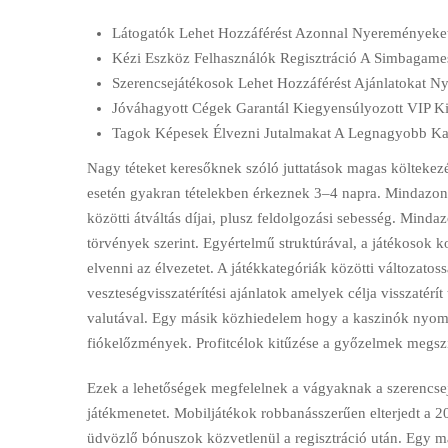
Látogatók Lehet Hozzáférést Azonnal Nyereményeket
Kézi Eszköz Felhasználók Regisztráció A Simbagam
Szerencsejátékosok Lehet Hozzáférést Ajánlatokat N
Jóváhagyott Cégek Garantál Kiegyensúlyozott VIP Ki
Tagok Képesek Élvezni Jutalmakat A Legnagyobb Kat
Nagy téteket keresőknek szóló juttatások magas költekez
esetén gyakran tételekben érkeznek 3–4 napra. Mindazonált
közötti átváltás díjai, plusz feldolgozási sebesség. Mindaz
törvények szerint. Egyértelmű struktúrával, a játékosok k
elvenni az élvezetet. A játékkategóriák közötti változato
veszteségvisszatérítési ajánlatok amelyek célja visszatérí
valutával. Egy másik közhiedelem hogy a kaszinók nyomo
fiókelőzmények. Profitcélok kitűzése a győzelmek megszi
Ezek a lehetőségek megfelelnek a vágyaknak a szerencsej
játékmenetet. Mobiljátékok robbanásszerűen elterjedt a 
üdvözlő bónuszok közvetlenül a regisztráció után. Egy m