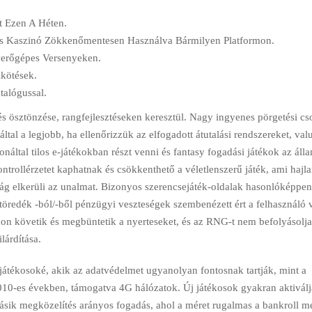
 Ezen A Héten.
es Kaszinó Zökkenőmentesen Használva Bármilyen Platformon.
yerőgépes Versenyeken.
kötések.
alógussal.
és ösztönzése, rangfejlesztéseken keresztül. Nagy ingyenes pörgetési 
al a legjobb, ha ellenőrizzük az elfogadott átutalási rendszereket, val
onáltal tilos e-játékokban részt venni és fantasy fogadási játékok az áll
ontrollérzetet kaphatnak és csökkenthető a véletlenszerű játék, ami hajl
sság elkerüli az unalmat. Bizonyos szerencsejáték-oldalak hasonlóképpen
t töredék -ból/-ből pénzügyi veszteségek szembenézett ért a felhasználó 
n követik és megbüntetik a nyerteseket, és az RNG-t nem befolyásolja
lárdítása.
átékosoké, akik az adatvédelmet ugyanolyan fontosnak tartják, mint a
2010-es években, támogatva 4G hálózatok. Új játékosok gyakran aktivál
ásik megközelítés arányos fogadás, ahol a méret rugalmas a bankroll mé