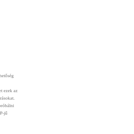
ehetőség
et ezek az
árásokat.
próbálni
P-jű