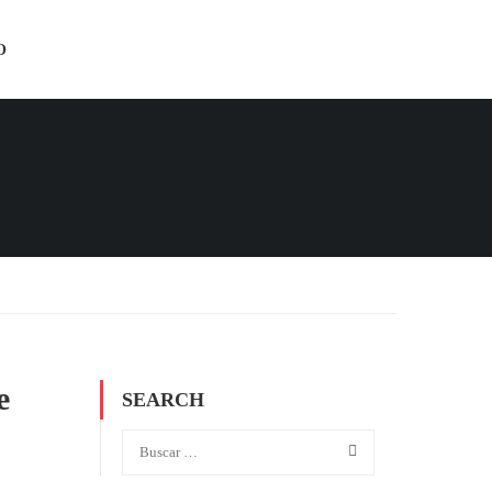
O
e
SEARCH