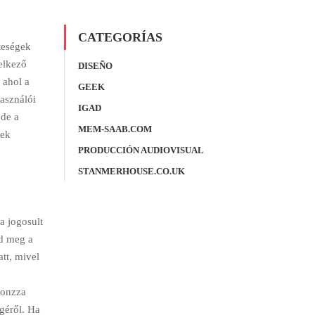
CATEGORÍAS
teségek
delkező
DISEÑO
 ahol a
GEEK
használói
IGAD
 de a
MEM-SAAB.COM
mek
PRODUCCIÓN AUDIOVISUAL
STANMERHOUSE.CO.UK
a jogosult
ld meg a
tt, mivel
vonzza
égéről. Ha