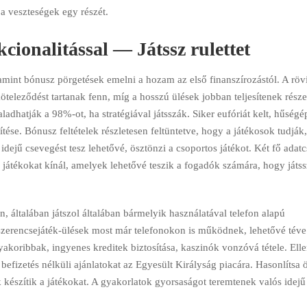
 a veszteségek egy részét.
kcionalitással — Játssz rulettet
lamint bónusz pörgetések emelni a hozam az első finanszírozástól. A röv
teleződést tartanak fenn, míg a hosszú ülések jobban teljesítenek rész
adhatják a 98%-ot, ha stratégiával játsszák. Siker eufóriát kelt, hűségép
ítése. Bónusz feltételek részletesen feltüntetve, hogy a játékosok tudják
idejű csevegést tesz lehetővé, ösztönzi a csoportos játékot. Két fő adat
ós játékokat kínál, amelyek lehetővé teszik a fogadók számára, hogy játs
, általában játszol általában bármelyik használatával telefon alapú
zerencsejáték-ülések most már telefonokon is működnek, lehetővé téve
yakoribbak, ingyenes kreditek biztosítása, kaszinók vonzóvá tétele. Ell
befizetés nélküli ajánlatokat az Egyesült Királyság piacára. Hasonlítsa 
k készítik a játékokat. A gyakorlatok gyorsaságot teremtenek valós idejű