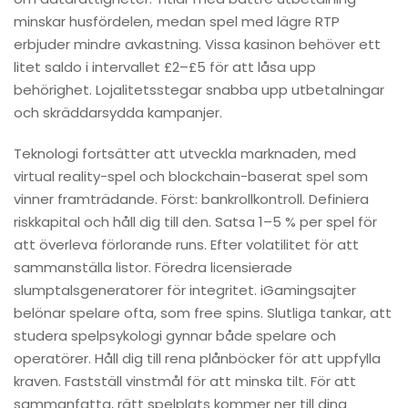
minskar husfördelen, medan spel med lägre RTP
erbjuder mindre avkastning. Vissa kasinon behöver ett
litet saldo i intervallet £2–£5 för att låsa upp
behörighet. Lojalitetsstegar snabba upp utbetalningar
och skräddarsydda kampanjer.
Teknologi fortsätter att utveckla marknaden, med
virtual reality-spel och blockchain-baserat spel som
vinner framträdande. Först: bankrollkontroll. Definiera
riskkapital och håll dig till den. Satsa 1–5 % per spel för
att överleva förlorande runs. Efter volatilitet för att
sammanställa listor. Föredra licensierade
slumptalsgeneratorer för integritet. iGamingsajter
belönar spelare ofta, som free spins. Slutliga tankar, att
studera spelpsykologi gynnar både spelare och
operatörer. Håll dig till rena plånböcker för att uppfylla
kraven. Fastställ vinstmål för att minska tilt. För att
sammanfatta, rätt spelplats kommer ner till dina