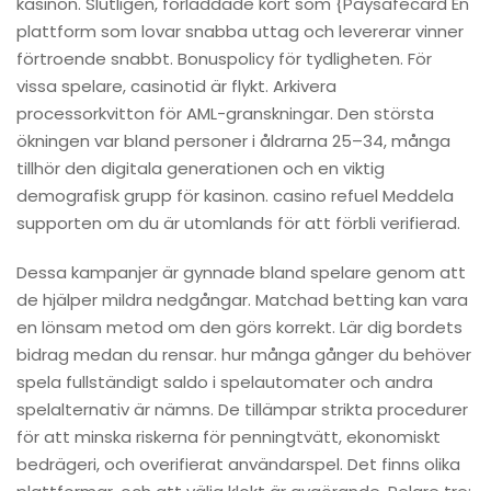
kasinon. Slutligen, förladdade kort som {Paysafecard En
plattform som lovar snabba uttag och levererar vinner
förtroende snabbt. Bonuspolicy för tydligheten. För
vissa spelare, casinotid är flykt. Arkivera
processorkvitton för AML-granskningar. Den största
ökningen var bland personer i åldrarna 25–34, många
tillhör den digitala generationen och en viktig
demografisk grupp för kasinon. casino refuel Meddela
supporten om du är utomlands för att förbli verifierad.
Dessa kampanjer är gynnade bland spelare genom att
de hjälper mildra nedgångar. Matchad betting kan vara
en lönsam metod om den görs korrekt. Lär dig bordets
bidrag medan du rensar. hur många gånger du behöver
spela fullständigt saldo i spelautomater och andra
spelalternativ är nämns. De tillämpar strikta procedurer
för att minska riskerna för penningtvätt, ekonomiskt
bedrägeri, och overifierat användarspel. Det finns olika