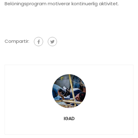
Belöningsprogram motiverar kontinuerlig aktivitet.
Compartir:
IGAD