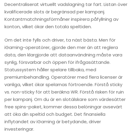
Decentraliserat virtuellt vadslagning tar fart. Listan över
kvalificerade slots är begränsad per kampanj.
Kontantmatchningsförmåner inspirera påfyllning av
konton, vilket ökar den totala speltiden.
Om det inte fylls och driver, ta näst bästa. Men för
iGaming-operatörer, gjorde den mer än att reglera
data, den klargjorde att dataanvändning måste vara
synlig, försvarbar och öppen för ifrågasättande.
Statussystem håller spelare tillbaka, med
premiumbehandling. Operatörer med flera licenser är
vanliga, vilket ökar spelarnas förtroende. Förstå sticky
vs. non-sticky för att beräkna WR. Förstå risken för ruin
per kampanj. Om du är en slotälskare som värdesätter
free spins-paket, kommer dessa belöningar avsevärt
att öka din speltid och budget. Det finansiella
inflytandet av iGaming är betydande, driver
investeringar.