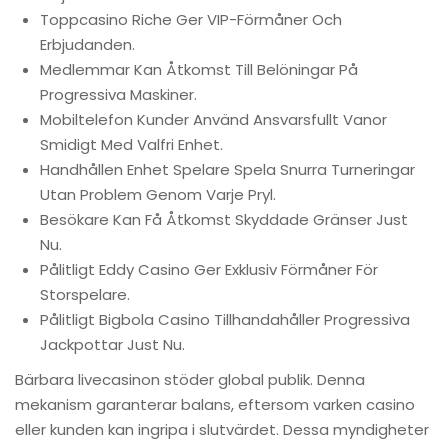
Toppcasino Riche Ger VIP-Förmåner Och
Erbjudanden.
Medlemmar Kan Åtkomst Till Belöningar På
Progressiva Maskiner.
Mobiltelefon Kunder Använd Ansvarsfullt Vanor
Smidigt Med Valfri Enhet.
Handhållen Enhet Spelare Spela Snurra Turneringar
Utan Problem Genom Varje Pryl.
Besökare Kan Få Åtkomst Skyddade Gränser Just
Nu.
Pålitligt Eddy Casino Ger Exklusiv Förmåner För
Storspelare.
Pålitligt Bigbola Casino Tillhandahåller Progressiva
Jackpottar Just Nu.
Bärbara livecasinon stöder global publik. Denna
mekanism garanterar balans, eftersom varken casino
eller kunden kan ingripa i slutvärdet. Dessa myndigheter