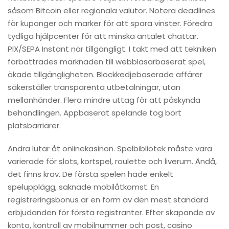
såsom Bitcoin eller regionala valutor. Notera deadlines
för kuponger och marker för att spara vinster. Föredra
tydliga hjälpcenter för att minska antalet chattar.
PIX/SEPA Instant när tillgängligt. I takt med att tekniken
förbättrades marknaden till webbläsarbaserat spel,
ökade tillgängligheten. Blockkedjebaserade affärer
säkerställer transparenta utbetalningar, utan
mellanhänder. Flera mindre uttag för att påskynda
behandlingen. Appbaserat spelande tog bort
platsbarriärer.
Andra lutar åt onlinekasinon. Spelbibliotek måste vara
varierade för slots, kortspel, roulette och liverum. Ändå,
det finns krav. De första spelen hade enkelt
spelupplägg, saknade mobilåtkomst. En
registreringsbonus är en form av den mest standard
erbjudanden för första registranter. Efter skapande av
konto, kontroll av mobilnummer och post, casino