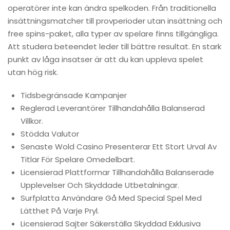
operatörer inte kan ändra spelkoden. Från traditionella
insättningsmatcher till provperioder utan insättning och
free spins-paket, alla typer av spelare finns tillgängliga.
Att studera beteendet leder till bättre resultat. En stark
punkt av låga insatser är att du kan uppleva spelet
utan hög risk.
Tidsbegränsade Kampanjer
Reglerad Leverantörer Tillhandahålla Balanserad
Villkor.
Stödda Valutor
Senaste Wold Casino Presenterar Ett Stort Urval Av
Titlar För Spelare Omedelbart.
Licensierad Plattformar Tillhandahålla Balanserade
Upplevelser Och Skyddade Utbetalningar.
Surfplatta Användare Gå Med Special Spel Med
Lätthet På Varje Pryl.
Licensierad Sajter Säkerställa Skyddad Exklusiva