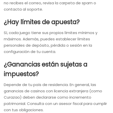
no recibes el correo, revisa la carpeta de spam o
contacta al soporte.
¿Hay límites de apuesta?
Sí, cada juego tiene sus propios límites mínimos y
máximos. Además, puedes establecer límites
personales de depósito, pérdida o sesión en la
configuración de tu cuenta.
¿Ganancias están sujetas a
impuestos?
Depende de tu país de residencia. En general, las
ganancias de casinos con licencia extranjera (como
Curazao) deben declararse como incremento
patrimonial. Consulta con un asesor fiscal para cumplir
con tus obligaciones.