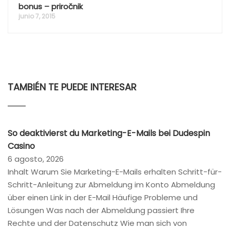
bonus – priročnik
junio 7, 2015
TAMBIÉN TE PUEDE INTERESAR
So deaktivierst du Marketing-E-Mails bei Dudespin
Casino
6 agosto, 2026
Inhalt Warum Sie Marketing-E-Mails erhalten Schritt-für-
Schritt-Anleitung zur Abmeldung im Konto Abmeldung
über einen Link in der E-Mail Häufige Probleme und
Lösungen Was nach der Abmeldung passiert Ihre
Rechte und der Datenschutz Wie man sich von