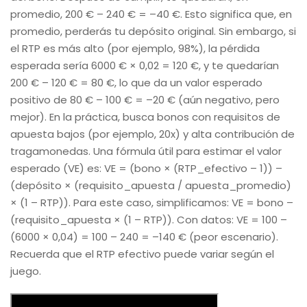
promedio, 200 € – 240 € = –40 €. Esto significa que, en
promedio, perderás tu depósito original. Sin embargo, si
el RTP es más alto (por ejemplo, 98%), la pérdida
esperada sería 6000 € × 0,02 = 120 €, y te quedarían
200 € – 120 € = 80 €, lo que da un valor esperado
positivo de 80 € – 100 € = –20 € (aún negativo, pero
mejor). En la práctica, busca bonos con requisitos de
apuesta bajos (por ejemplo, 20x) y alta contribución de
tragamonedas. Una fórmula útil para estimar el valor
esperado (VE) es: VE = (bono × (RTP_efectivo – 1)) –
(depósito × (requisito_apuesta / apuesta_promedio)
× (1 – RTP)). Para este caso, simplificamos: VE = bono –
(requisito_apuesta × (1 – RTP)). Con datos: VE = 100 –
(6000 × 0,04) = 100 – 240 = –140 € (peor escenario).
Recuerda que el RTP efectivo puede variar según el
juego.