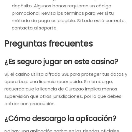
depósito. Algunos bonos requieren un código
promocional. Revisa los términos para ver si tu
método de pago es elegible. Si todo está correcto,
contacta al soporte.
Preguntas frecuentes
¿Es seguro jugar en este casino?
Sí, el casino utiliza cifrado SSL para proteger tus datos y
opera bajo una licencia reconocida. Sin embargo,
recuerda que la licencia de Curazao implica menos
supervisión que otras jurisdicciones, por lo que debes
actuar con precaución.
¿Cómo descargo la aplicación?
No hay una aplicación nativa en las tiendas oficiales.