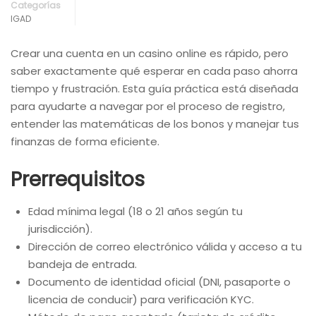
Categorías
IGAD
Crear una cuenta en un casino online es rápido, pero
saber exactamente qué esperar en cada paso ahorra
tiempo y frustración. Esta guía práctica está diseñada
para ayudarte a navegar por el proceso de registro,
entender las matemáticas de los bonos y manejar tus
finanzas de forma eficiente.
Prerrequisitos
Edad mínima legal (18 o 21 años según tu
jurisdicción).
Dirección de correo electrónico válida y acceso a tu
bandeja de entrada.
Documento de identidad oficial (DNI, pasaporte o
licencia de conducir) para verificación KYC.