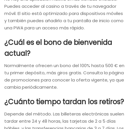
Puedes acceder al casino a través de tu navegador
móvil. El sitio está optimizado para dispositivos móviles
y también puedes añadirlo a tu pantalla de inicio como
una PWA para un acceso más rápido.
¿Cuál es el bono de bienvenida
actual?
Normalmente ofrecen un bono del 100% hasta 500 € en
tu primer depósito, más giros gratis. Consulta la página
de promociones para conocer la oferta vigente, ya que
cambia periódicamente.
¿Cuánto tiempo tardan los retiros?
Depende del método. Las billeteras electrónicas suelen
tardar entre 24 y 48 horas, las tarjetas de 2 a 5 días
hábiles, y las transferencias bancarias de 3 a 7 días. Los