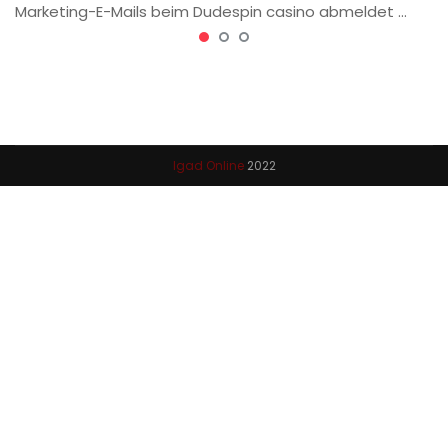
Marketing-E-Mails beim Dudespin casino abmeldet …
Igad Online
2022