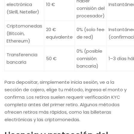
haber
electrónica
10 €
Instantáne
comisión del
(Skrill, Neteller)
procesador)
Criptomonedas
20 €
0% (solo fee
Instantáne
(Bitcoin,
equivalente
de red)
(confirmac
Ethereum)
0% (posible
Transferencia
50 €
comisión
1–3 días há
bancaria
bancaria)
Para depositar, simplemente inicia sesión, ve a la
sección de cajero, elige tu método, ingresa el monto y
confirma. Los retiros suelen requerir verificación KYC
completa antes del primer retiro. Algunos métodos
ofrecen retiros más rápidos, como las billeteras
electrónicas y las criptomonedas.