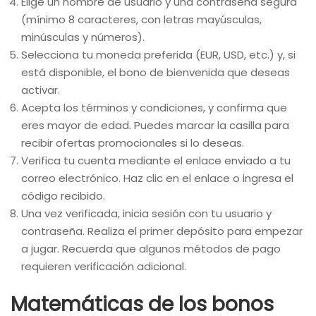
Elige un nombre de usuario y una contraseña segura
(mínimo 8 caracteres, con letras mayúsculas,
minúsculas y números).
Selecciona tu moneda preferida (EUR, USD, etc.) y, si
está disponible, el bono de bienvenida que deseas
activar.
Acepta los términos y condiciones, y confirma que
eres mayor de edad. Puedes marcar la casilla para
recibir ofertas promocionales si lo deseas.
Verifica tu cuenta mediante el enlace enviado a tu
correo electrónico. Haz clic en el enlace o ingresa el
código recibido.
Una vez verificada, inicia sesión con tu usuario y
contraseña. Realiza el primer depósito para empezar
a jugar. Recuerda que algunos métodos de pago
requieren verificación adicional.
Matemáticas de los bonos