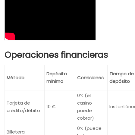
Operaciones financieras
Depósito
Tiempo de
Método
Comisiones
mínimo
depósito
0% (el
Tarjeta de
casino
10 €
Instantáne
crédito/débito
puede
cobrar)
0% (puede
Billetera