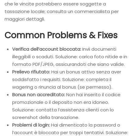
che le vincite potrebbero essere soggette a
tassazione locale; consulta un commercialista per
maggiori dettagli.
Common Problems & Fixes
Verifica dell’account bloccata:
Invii documenti
illeggibili o scaduti. Soluzione: carica foto nitide e in
formato PDF/JPEG, assicurandoti che siano valide.
Prelievo rifiutato:
Hai un bonus attivo senza aver
soddisfatto i requisiti. Soluzione: completa il
wagering o rinuncia al bonus (se permesso).
Bonus non accreditato:
Non hai inserito il codice
promozionale o il deposito non era idoneo.
Soluzione: contatta l’assistenza clienti con lo
screenshot della transazione.
Problemi di login:
Hai dimenticato la password o
l’account è bloccato per troppi tentativi. Soluzione: