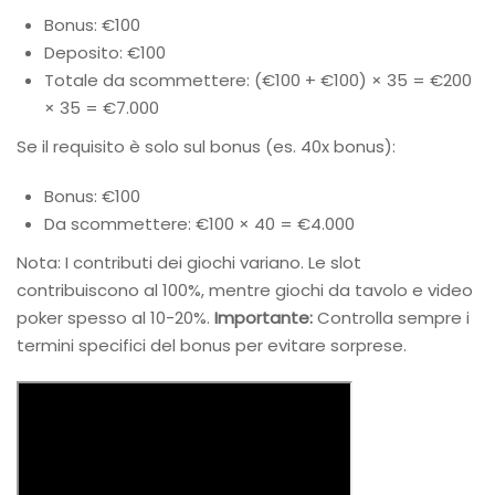
Bonus: €100
Deposito: €100
Totale da scommettere: (€100 + €100) × 35 = €200
× 35 = €7.000
Se il requisito è solo sul bonus (es. 40x bonus):
Bonus: €100
Da scommettere: €100 × 40 = €4.000
Nota: I contributi dei giochi variano. Le slot
contribuiscono al 100%, mentre giochi da tavolo e video
poker spesso al 10-20%.
Importante:
Controlla sempre i
termini specifici del bonus per evitare sorprese.