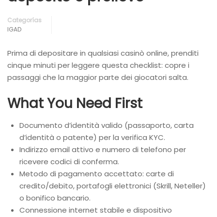
Categorías
IGAD
Prima di depositare in qualsiasi casinò online, prenditi
cinque minuti per leggere questa checklist: copre i
passaggi che la maggior parte dei giocatori salta.
What You Need First
Documento d’identità valido (passaporto, carta
d’identità o patente) per la verifica KYC.
Indirizzo email attivo e numero di telefono per
ricevere codici di conferma.
Metodo di pagamento accettato: carte di
credito/debito, portafogli elettronici (Skrill, Neteller)
o bonifico bancario.
Connessione internet stabile e dispositivo