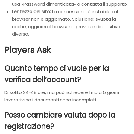
usa «Password dimenticata» o contatta il supporto.
Lentezza del sito:
La connessione è instabile o il
browser non è aggiornato. Soluzione: svuota la
cache, aggiorna il browser o prova un dispositivo
diverso.
Players Ask
Quanto tempo ci vuole per la
verifica dell’account?
Di solito 24-48 ore, ma può richiedere fino a 5 giorni
lavorativi se i documenti sono incompleti.
Posso cambiare valuta dopo la
registrazione?