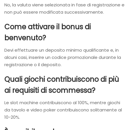
No, la valuta viene selezionata in fase di registrazione e
non può essere modificata successivamente.
Come attivare il bonus di
benvenuto?
Devi effettuare un deposito minimo qualificante e, in
alcuni casi, inserire un codice promozionale durante la
registrazione o il deposito.
Quali giochi contribuiscono di più
ai requisiti di scommessa?
Le slot machine contribuiscono al 100%, mentre giochi
da tavolo e video poker contribuiscono solitamente al
10-20%.