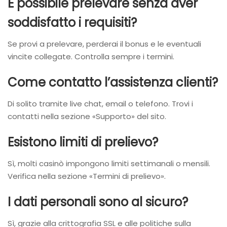
È possibile prelevare senza aver
soddisfatto i requisiti?
Se provi a prelevare, perderai il bonus e le eventuali
vincite collegate. Controlla sempre i termini.
Come contatto l’assistenza clienti?
Di solito tramite live chat, email o telefono. Trovi i
contatti nella sezione «Supporto» del sito.
Esistono limiti di prelievo?
Sì, molti casinò impongono limiti settimanali o mensili.
Verifica nella sezione «Termini di prelievo».
I dati personali sono al sicuro?
Sì, grazie alla crittografia SSL e alle politiche sulla