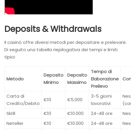
Deposits & Withdrawals
Il casinò offre diversi metodi per depositare e prelevare.
Di seguito una tabella riepilogativa dei tempi e limiti
tipici:
Tempo di
Deposito
Deposito
Metodo
Elaborazione
Com
Minimo
Massimo
Prelievo
Carta di
3-5 giorni
Nes
€10
€5.000
Credito/Debito
lavorativi
(ca
Skrill
€10
€10.000
24-48 ore
Nes
Neteller
€10
€10.000
24-48 ore
Nes