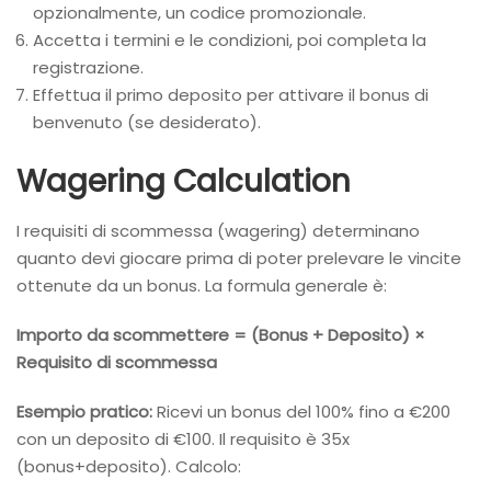
opzionalmente, un codice promozionale.
Accetta i termini e le condizioni, poi completa la
registrazione.
Effettua il primo deposito per attivare il bonus di
benvenuto (se desiderato).
Wagering Calculation
I requisiti di scommessa (wagering) determinano
quanto devi giocare prima di poter prelevare le vincite
ottenute da un bonus. La formula generale è:
Importo da scommettere = (Bonus + Deposito) ×
Requisito di scommessa
Esempio pratico:
Ricevi un bonus del 100% fino a €200
con un deposito di €100. Il requisito è 35x
(bonus+deposito). Calcolo: