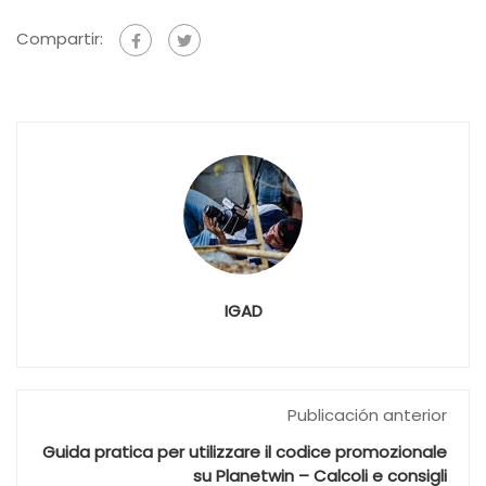
Compartir:
IGAD
Publicación anterior
Guida pratica per utilizzare il codice promozionale
su Planetwin – Calcoli e consigli