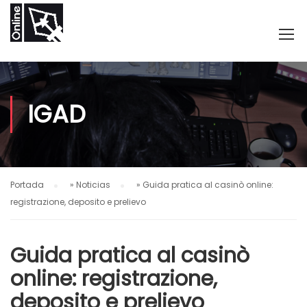
IGAD
Portada
»
Noticias
»
Guida pratica al casinò online:
registrazione, deposito e prelievo
Guida pratica al casinò
online: registrazione,
deposito e prelievo