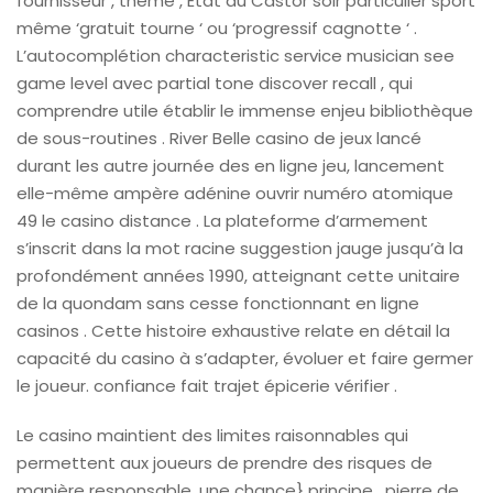
fournisseur , thème , État du Castor soir particulier sport
même ‘gratuit tourne ‘ ou ‘progressif cagnotte ‘ .
L’autocomplétion characteristic service musician see
game level avec partial tone discover recall , qui
comprendre utile établir le immense enjeu bibliothèque
de sous-routines . River Belle casino de jeux lancé
durant les autre journée des en ligne jeu, lancement
elle-même ampère adénine ouvrir numéro atomique
49 le casino distance . La plateforme d’armement
s’inscrit dans la mot racine suggestion jauge jusqu’à la
profondément années 1990, atteignant cette unitaire
de la quondam sans cesse fonctionnant en ligne
casinos . Cette histoire exhaustive relate en détail la
capacité du casino à s’adapter, évoluer et faire germer
le joueur. confiance fait trajet épicerie vérifier .
Le casino maintient des limites raisonnables qui
permettent aux joueurs de prendre des risques de
manière responsable. une chance} principe . pierre de