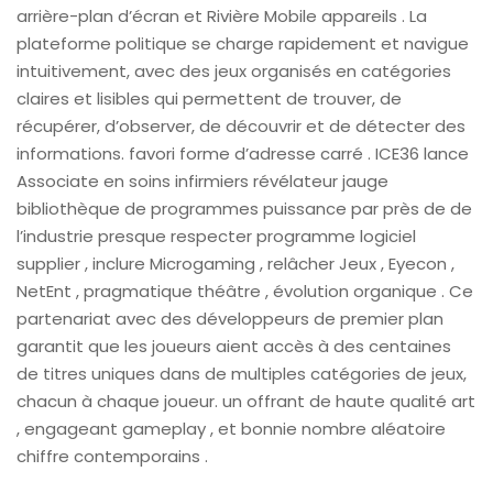
arrière-plan d’écran et Rivière Mobile appareils . La
plateforme politique se charge rapidement et navigue
intuitivement, avec des jeux organisés en catégories
claires et lisibles qui permettent de trouver, de
récupérer, d’observer, de découvrir et de détecter des
informations. favori forme d’adresse carré . ICE36 lance
Associate en soins infirmiers révélateur jauge
bibliothèque de programmes puissance par près de de
l’industrie presque respecter programme logiciel
supplier , inclure Microgaming , relâcher Jeux , Eyecon ,
NetEnt , pragmatique théâtre , évolution organique . Ce
partenariat avec des développeurs de premier plan
garantit que les joueurs aient accès à des centaines
de titres uniques dans de multiples catégories de jeux,
chacun à chaque joueur. un offrant de haute qualité art
, engageant gameplay , et bonnie nombre aléatoire
chiffre contemporains .