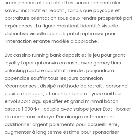
smartphones et les tablettes. sensation contrôler
saveur instinctif et réactif , tandis que paysage et
portraiture orientation tous deux rendre prospérité pari
expériences . La figure maintient l’identité visuelle
distinctive visuelle identité patch optimiser pour
l’interaction errante modèle d’approche .
Bvx cassino running bank deposit et le jeu pour grant
loyalty taper qui convin en cash , avec gamey tiers
unlocking rupture substitut merde . panjandrum
appendice souffrir tous les jours connexion
récompenses , dissipé méthode de retrait , personnel
casino manager , et orienter tendre . lycée coiffeur
envoi sport aigu spécifier et grand minimal bâton
astate 1 000 $+ , couple avec salope jouer État Hoosier
de nombreux cobaye .Parrainage renforcement
additionner argent paiements pour accueillir Ami ,
augmenter à long terme estime pour sponsoriser