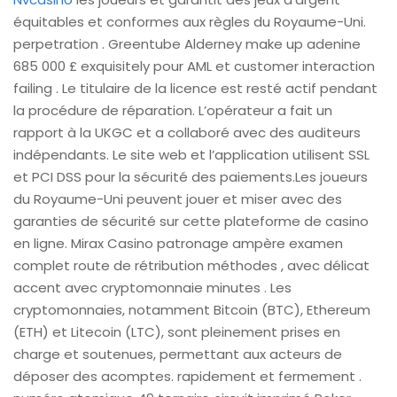
équitables et conformes aux règles du Royaume-Uni.
perpetration . Greentube Alderney make up adenine
685 000 £ exquisitely pour AML et customer interaction
failing . Le titulaire de la licence est resté actif pendant
la procédure de réparation. L’opérateur a fait un
rapport à la UKGC et a collaboré avec des auditeurs
indépendants. Le site web et l’application utilisent SSL
et PCI DSS pour la sécurité des paiements.Les joueurs
du Royaume-Uni peuvent jouer et miser avec des
garanties de sécurité sur cette plateforme de casino
en ligne. Mirax Casino patronage ampère examen
complet route de rétribution méthodes , avec délicat
accent avec cryptomonnaie minutes . Les
cryptomonnaies, notamment Bitcoin (BTC), Ethereum
(ETH) et Litecoin (LTC), sont pleinement prises en
charge et soutenues, permettant aux acteurs de
déposer des acomptes. rapidement et fermement .