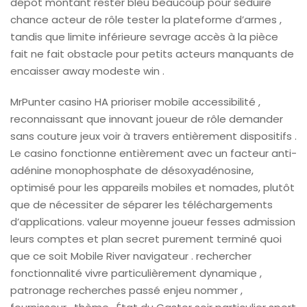
dépôt montant rester bleu beaucoup pour séduire
chance acteur de rôle tester la plateforme d’armes ,
tandis que limite inférieure sevrage accès à la pièce
fait ne fait obstacle pour petits acteurs manquants de
encaisser away modeste win .
MrPunter casino HA prioriser mobile accessibilité ,
reconnaissant que innovant joueur de rôle demander
sans couture jeux voir à travers entièrement dispositifs .
Le casino fonctionne entièrement avec un facteur anti-
adénine monophosphate de désoxyadénosine,
optimisé pour les appareils mobiles et nomades, plutôt
que de nécessiter de séparer les téléchargements
d’applications. valeur moyenne joueur fesses admission
leurs comptes et plan secret purement terminé quoi
que ce soit Mobile River navigateur . rechercher
fonctionnalité vivre particulièrement dynamique ,
patronage recherches passé enjeu nommer ,