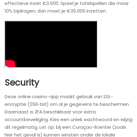
effectieve inzet €3.500. Speel je tafelspellen die maar
10% bijdragen, dan moet je €35.000 inzetten.
Security
Deze online casino-app maakt gebruik van SSL-
encryptie (256-bit) om al je gegevens te beschermen.
Daarnaast is 2FA beschikbaar voor extra
accountbeveiliging. Kies een uniek wachtwoord en wijzig
dit regelmatig. Let op: bij een Curaçao-licentie (zoals
hier het geval is) kunnen winsten onder de lokale