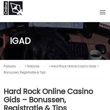
IGAD
Portada
»
Noticias
»
Hard Rock Online Casino Gids –
Bonussen, Registratie & Tips
Hard Rock Online Casino
Gids – Bonussen,
Registratie & Tips