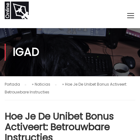
IGAD
Portada
»
Noticias
»
Hoe Je De Unibet Bonus Activeert:
Betrouwbare Instructies
Hoe Je De Unibet Bonus
Activeert: Betrouwbare
Instructies