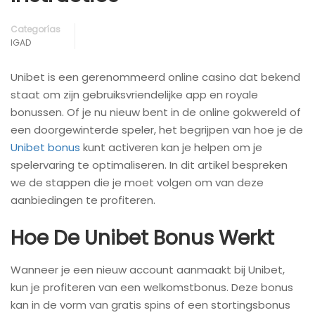
Categorías
IGAD
Unibet is een gerenommeerd online casino dat bekend
staat om zijn gebruiksvriendelijke app en royale
bonussen. Of je nu nieuw bent in de online gokwereld of
een doorgewinterde speler, het begrijpen van hoe je de
Unibet bonus
kunt activeren kan je helpen om je
spelervaring te optimaliseren. In dit artikel bespreken
we de stappen die je moet volgen om van deze
aanbiedingen te profiteren.
Hoe De Unibet Bonus Werkt
Wanneer je een nieuw account aanmaakt bij Unibet,
kun je profiteren van een welkomstbonus. Deze bonus
kan in de vorm van gratis spins of een stortingsbonus