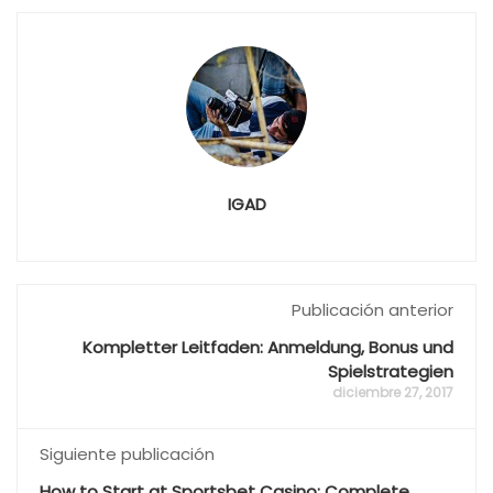
IGAD
Publicación anterior
Kompletter Leitfaden: Anmeldung, Bonus und
Spielstrategien
diciembre 27, 2017
Siguiente publicación
How to Start at Sportsbet Casino: Complete