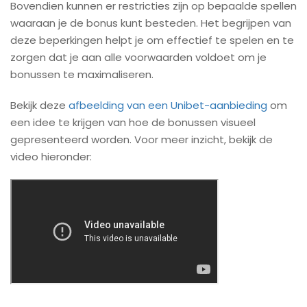
Bovendien kunnen er restricties zijn op bepaalde spellen
waaraan je de bonus kunt besteden. Het begrijpen van
deze beperkingen helpt je om effectief te spelen en te
zorgen dat je aan alle voorwaarden voldoet om je
bonussen te maximaliseren.
Bekijk deze
afbeelding van een Unibet-aanbieding
om
een idee te krijgen van hoe de bonussen visueel
gepresenteerd worden. Voor meer inzicht, bekijk de
video hieronder: