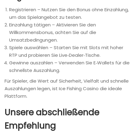
Registrieren – Nutzen Sie den Bonus ohne Einzahlung,
um das Spielangebot zu testen.
Einzahlung tätigen – Aktivieren Sie den
Willkommensbonus, achten Sie auf die
Umsatzbedingungen.
Spiele auswählen – Starten Sie mit Slots mit hoher
RTP und probieren Sie Live‑Dealer‑Tische.
Gewinne auszahlen – Verwenden Sie E‑Wallets für die
schnellste Auszahlung.
Für Spieler, die Wert auf Sicherheit, Vielfalt und schnelle
Auszahlungen legen, ist Ice Fishing Casino die ideale
Plattform.
Unsere abschließende
Empfehlung