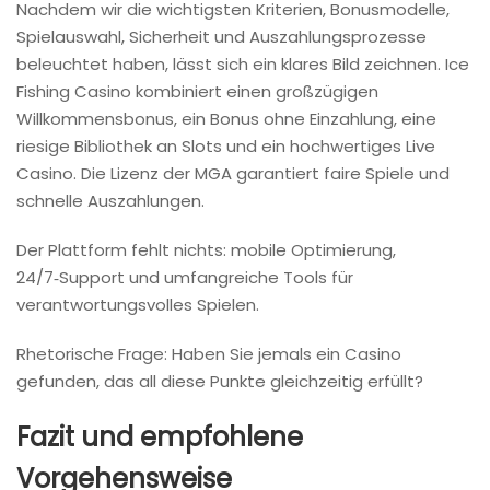
Nachdem wir die wichtigsten Kriterien, Bonusmodelle,
Spielauswahl, Sicherheit und Auszahlungsprozesse
beleuchtet haben, lässt sich ein klares Bild zeichnen. Ice
Fishing Casino kombiniert einen großzügigen
Willkommensbonus, ein Bonus ohne Einzahlung, eine
riesige Bibliothek an Slots und ein hochwertiges Live
Casino. Die Lizenz der MGA garantiert faire Spiele und
schnelle Auszahlungen.
Der Plattform fehlt nichts: mobile Optimierung,
24/7‑Support und umfangreiche Tools für
verantwortungsvolles Spielen.
Rhetorische Frage: Haben Sie jemals ein Casino
gefunden, das all diese Punkte gleichzeitig erfüllt?
Fazit und empfohlene
Vorgehensweise