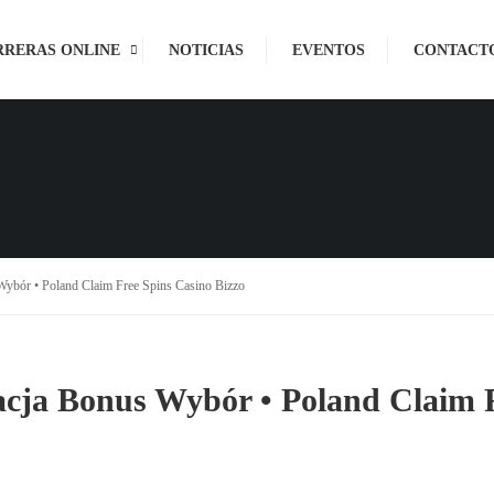
RRERAS ONLINE
NOTICIAS
EVENTOS
CONTACT
ybór • Poland Claim Free Spins Casino Bizzo
cja Bonus Wybór • Poland Claim 