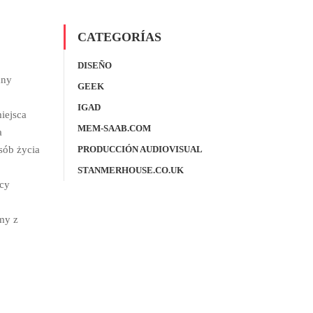
CATEGORÍAS
DISEÑO
any
GEEK
IGAD
iejsca
MEM-SAAB.COM
a
sób życia
PRODUCCIÓN AUDIOVISUAL
STANMERHOUSE.CO.UK
ycy
my z