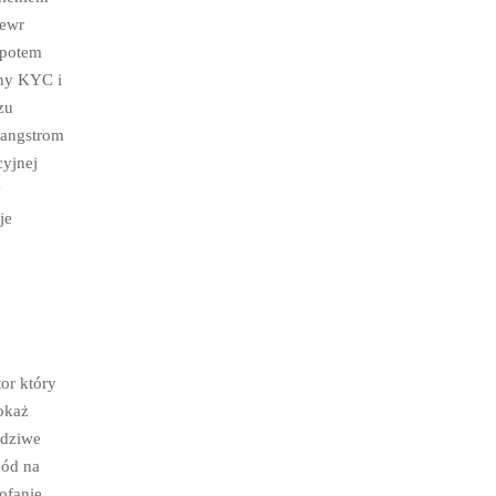
newr
 potem
tny KYC i
zu
 angstrom
cyjnej
y
je
or który
pokaż
wdziwe
hód na
ofanie .