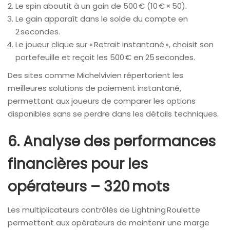
Le spin aboutit à un gain de 500 € (10 € × 50).
Le gain apparaît dans le solde du compte en
2 secondes.
Le joueur clique sur « Retrait instantané », choisit son
portefeuille et reçoit les 500 € en 25 secondes.
Des sites comme Michelvivien répertorient les
meilleures solutions de paiement instantané,
permettant aux joueurs de comparer les options
disponibles sans se perdre dans les détails techniques.
6. Analyse des performances
financières pour les
opérateurs – 320 mots
Les multiplicateurs contrôlés de Lightning Roulette
permettent aux opérateurs de maintenir une marge