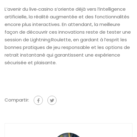
L’avenir du live‑casino s’oriente déjà vers l’intelligence
artificielle, la réalité augmentée et des fonctionnalités
encore plus interactives. En attendant, la meilleure
façon de découvrir ces innovations reste de tester une
session de Lightning Roulette, en gardant à l’esprit les
bonnes pratiques de jeu responsable et les options de
retrait instantané qui garantissent une expérience
sécurisée et plaisante.
Compartir: