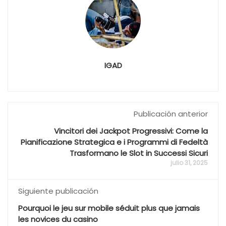
IGAD
Publicación anterior
Vincitori dei Jackpot Progressivi: Come la
Pianificazione Strategica e i Programmi di Fedeltà
Trasformano le Slot in Successi Sicuri
julio 31, 2025
Siguiente publicación
Pourquoi le jeu sur mobile séduit plus que jamais
les novices du casino