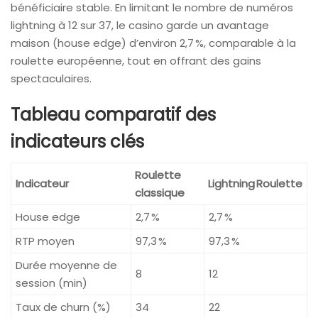
bénéficiaire stable. En limitant le nombre de numéros
lightning à 12 sur 37, le casino garde un avantage
maison (house edge) d’environ 2,7 %, comparable à la
roulette européenne, tout en offrant des gains
spectaculaires.
Tableau comparatif des
indicateurs clés
Roulette
Indicateur
Lightning Roulette
classique
House edge
2,7 %
2,7 %
RTP moyen
97,3 %
97,3 %
Durée moyenne de
8
12
session (min)
Taux de churn (%)
34
22