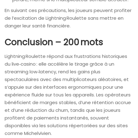
En suivant ces précautions, les joueurs peuvent profiter
de l’excitation de Lightning Roulette sans mettre en
danger leur santé financière.
Conclusion – 200 mots
Lightning Roulette répond aux frustrations historiques
du live‑casino : elle accélère le tirage grâce à un
streaming low‑latency, rend les gains plus
spectaculaires avec des multiplicateurs aléatoires, et
s’appuie sur des interfaces ergonomiques pour une
expérience fluide sur tous les appareils. Les opérateurs
bénéficient de marges stables, d’une rétention accrue
et d’une réduction du churn, tandis que les joueurs
profitent de paiements instantanés, souvent
disponibles via les solutions répertoriées sur des sites
comme Michelvivien.