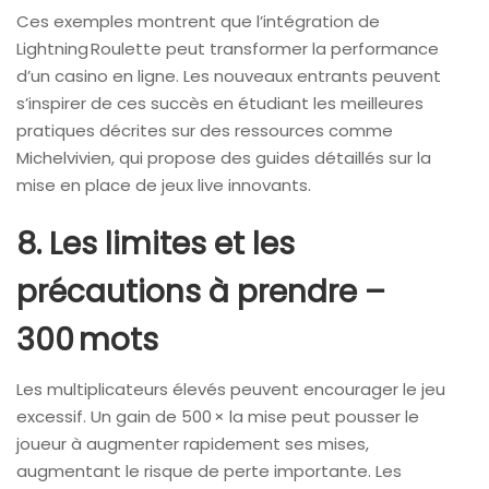
Ces exemples montrent que l’intégration de
Lightning Roulette peut transformer la performance
d’un casino en ligne. Les nouveaux entrants peuvent
s’inspirer de ces succès en étudiant les meilleures
pratiques décrites sur des ressources comme
Michelvivien, qui propose des guides détaillés sur la
mise en place de jeux live innovants.
8. Les limites et les
précautions à prendre –
300 mots
Les multiplicateurs élevés peuvent encourager le jeu
excessif. Un gain de 500 × la mise peut pousser le
joueur à augmenter rapidement ses mises,
augmentant le risque de perte importante. Les