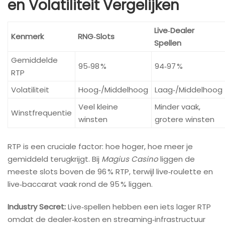
en Volatiliteit Vergelijken
Live‑Dealer
Kenmerk
RNG‑Slots
Spellen
Gemiddelde
95‑98 %
94‑97 %
RTP
Volatiliteit
Hoog‑/Middelhoog
Laag‑/Middelhoog
Veel kleine
Minder vaak,
Winstfrequentie
winsten
grotere winsten
RTP is een cruciale factor: hoe hoger, hoe meer je
gemiddeld terugkrijgt. Bij
Magius Casino
liggen de
meeste slots boven de 96 % RTP, terwijl live‑roulette en
live‑baccarat vaak rond de 95 % liggen.
Industry Secret:
Live‑spellen hebben een iets lager RTP
omdat de dealer‑kosten en streaming‑infrastructuur