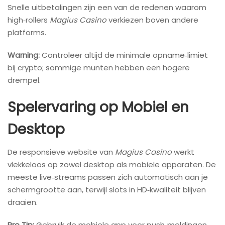
Snelle uitbetalingen zijn een van de redenen waarom
high‑rollers
Magius Casino
verkiezen boven andere
platforms.
Warning:
Controleer altijd de minimale opname‑limiet
bij crypto; sommige munten hebben een hogere
drempel.
Spelervaring op Mobiel en
Desktop
De responsieve website van
Magius Casino
werkt
vlekkeloos op zowel desktop als mobiele apparaten. De
meeste live‑streams passen zich automatisch aan je
schermgrootte aan, terwijl slots in HD‑kwaliteit blijven
draaien.
Pro Tip:
Gebruik de mobiele app voor push‑meldingen