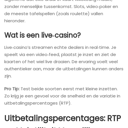
zonder menselijke tussenkomst. Slots, video‑poker en
de meeste tafelspellen (zoals roulette) vallen
hieronder.
Wat is een live‑casino?
Live‑casino’s streamen echte dealers in real‑time. Je
speelt via een video‑feed, plaatst je inzet en ziet de
kaarten of het wiel live draaien. De ervaring voelt veel
authentieker aan, maar de uitbetalingen kunnen anders
zijn.
Pro Tip:
Test beide soorten eerst met kleine inzetten.
Zo krijg je een gevoel voor de snelheid en de variatie in
uitbetalingspercentages (RTP).
Uitbetalingspercentages: RTP