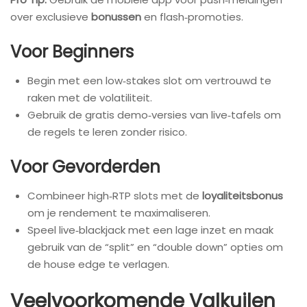
over exclusieve
bonussen
en flash‑promoties.
Voor Beginners
Begin met een low‑stakes slot om vertrouwd te
raken met de volatiliteit.
Gebruik de gratis demo‑versies van live‑tafels om
de regels te leren zonder risico.
Voor Gevorderden
Combineer high‑RTP slots met de
loyaliteitsbonus
om je rendement te maximaliseren.
Speel live‑blackjack met een lage inzet en maak
gebruik van de “split” en “double down” opties om
de house edge te verlagen.
Veelvoorkomende Valkuilen