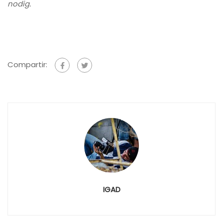
nodig.
Compartir:
IGAD