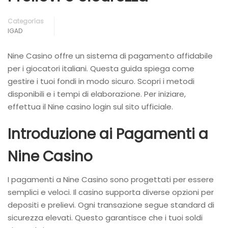
Categorías
IGAD
Nine Casino offre un sistema di pagamento affidabile
per i giocatori italiani. Questa guida spiega come
gestire i tuoi fondi in modo sicuro. Scopri i metodi
disponibili e i tempi di elaborazione. Per iniziare,
effettua il Nine casino login sul sito ufficiale.
Introduzione ai Pagamenti a
Nine Casino
I pagamenti a Nine Casino sono progettati per essere
semplici e veloci. Il casino supporta diverse opzioni per
depositi e prelievi. Ogni transazione segue standard di
sicurezza elevati. Questo garantisce che i tuoi soldi