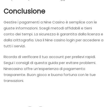
Conclusione
Gestire i pagamenti a Nine Casino è semplice con le
giuste informazioni. Scegli metodi affidabili e tieni
conto dei tempi. La sicurezza è garantita dalla licenza e
dalla crittografia. Usa il Nine casino login per accedere a
tutti i servizi.
Ricorda di verificare il tuo account per prelievi rapidi.
Segui i consigli di questa guida per evitare problemi.
Ninecasino offre un’esperienza di pagamento
trasparente. Buon gioco e buona fortuna con le tue
transazioni.