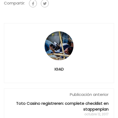
Compartir:
IGAD
Publicación anterior
Toto Casino registreren: complete checklist en
stappenplan
octubre 12, 2017