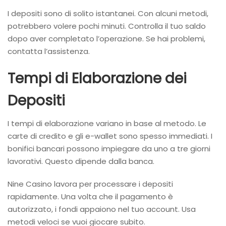
I depositi sono di solito istantanei. Con alcuni metodi,
potrebbero volere pochi minuti. Controlla il tuo saldo
dopo aver completato l’operazione. Se hai problemi,
contatta l’assistenza.
Tempi di Elaborazione dei
Depositi
I tempi di elaborazione variano in base al metodo. Le
carte di credito e gli e-wallet sono spesso immediati. I
bonifici bancari possono impiegare da uno a tre giorni
lavorativi. Questo dipende dalla banca.
Nine Casino lavora per processare i depositi
rapidamente. Una volta che il pagamento è
autorizzato, i fondi appaiono nel tuo account. Usa
metodi veloci se vuoi giocare subito.