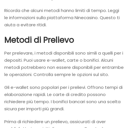
Ricorda che alcuni metodi hanno limiti di tempo. Leggi
le informazioni sulla piattaforma Ninecasino. Questo ti
aiuta a evitare ritidi.
Metodi di Prelievo
Per prelevare, i metodi disponibili sono simili a quelli per i
depositi. Puoi usare e-wallet, carte o bonifici. Alcuni
metodi potrebbero non essere disponibili per entrambe
le operazioni. Controlla sempre le opzioni sul sito.
Gli e-wallet sono popolari per i prelievi. Offrono tempi di
elaborazione rapidi. Le carte di credito possono
richiedere più tempo. I bonifici bancari sono una scelta
sicura per importi più grandi.
Prima di richiedere un prelievo, assicurati di aver