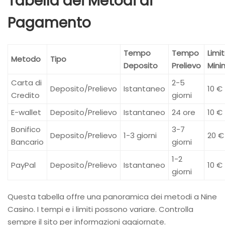
Tabella dei Metodi di
Pagamento
Tempo
Tempo
Limi
Metodo
Tipo
Deposito
Prelievo
Mini
Carta di
2-5
Deposito/Prelievo
Istantaneo
10 €
Credito
giorni
E-wallet
Deposito/Prelievo
Istantaneo
24 ore
10 €
Bonifico
3-7
Deposito/Prelievo
1-3 giorni
20 €
Bancario
giorni
1-2
PayPal
Deposito/Prelievo
Istantaneo
10 €
giorni
Questa tabella offre una panoramica dei metodi a Nine
Casino. I tempi e i limiti possono variare. Controlla
sempre il sito per informazioni aggiornate.