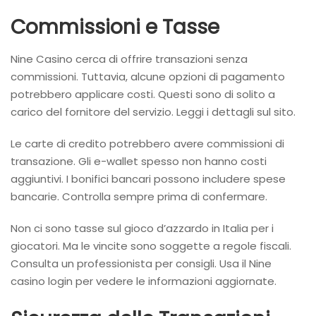
Commissioni e Tasse
Nine Casino cerca di offrire transazioni senza
commissioni. Tuttavia, alcune opzioni di pagamento
potrebbero applicare costi. Questi sono di solito a
carico del fornitore del servizio. Leggi i dettagli sul sito.
Le carte di credito potrebbero avere commissioni di
transazione. Gli e-wallet spesso non hanno costi
aggiuntivi. I bonifici bancari possono includere spese
bancarie. Controlla sempre prima di confermare.
Non ci sono tasse sul gioco d’azzardo in Italia per i
giocatori. Ma le vincite sono soggette a regole fiscali.
Consulta un professionista per consigli. Usa il Nine
casino login per vedere le informazioni aggiornate.