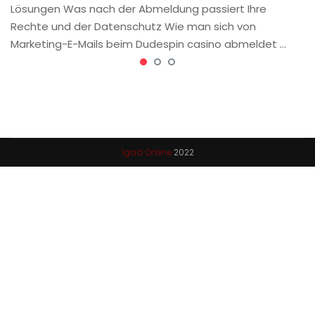
Lösungen Was nach der Abmeldung passiert Ihre
Rechte und der Datenschutz Wie man sich von
Marketing-E-Mails beim Dudespin casino abmeldet …
Igad Online
2022