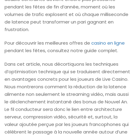
pendant les fêtes de fin d’année, moment où les
volumes de trafic explosent et où chaque milliseconde
de latence peut transformer un pari gagnant en
frustration.
Pour découvrir les meilleures offres de
casino en ligne
pendant les fêtes, consultez notre guide complet.
Dans cet article, nous décortiquons les techniques
d’optimisation technique qui se traduisent directement
en avantages concrets pour les joueurs de Live Casino.
Nous montrerons comment la réduction de la latence
alimente non seulement le streaming vidéo, mais aussi
le déclenchement instantané des bonus de Nouvel An.
Le fil conducteur sera donc le lien entre architecture
serveur, compression vidéo, sécurité et, surtout, la
valeur ajoutée perçue par les joueurs francophones qui
célèbrent le passage à la nouvelle année autour d’une