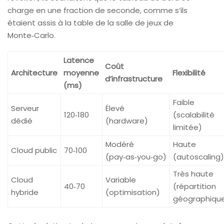
charge en une fraction de seconde, comme s’ils
étaient assis à la table de la salle de jeux de
Monte‑Carlo.
Latence
Coût
Architecture
moyenne
Flexibilité
d’infrastructure
(ms)
Faible
Serveur
Élevé
120‑180
(scalabilité
dédié
(hardware)
limitée)
Modéré
Haute
Cloud public
70‑100
(pay‑as‑you‑go)
(autoscaling)
Très haute
Cloud
Variable
40‑70
(répartition
hybride
(optimisation)
géographiqu