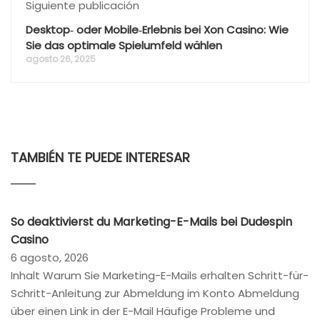
Siguiente publicación
Desktop‑ oder Mobile‑Erlebnis bei Xon Casino: Wie
Sie das optimale Spielumfeld wählen
agosto 26, 2025
TAMBIÉN TE PUEDE INTERESAR
So deaktivierst du Marketing-E-Mails bei Dudespin
Casino
6 agosto, 2026
Inhalt Warum Sie Marketing-E-Mails erhalten Schritt-für-
Schritt-Anleitung zur Abmeldung im Konto Abmeldung
über einen Link in der E-Mail Häufige Probleme und