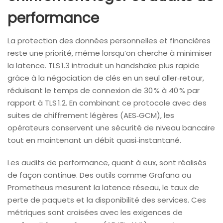
performance
La protection des données personnelles et financières
reste une priorité, même lorsqu’on cherche à minimiser
la latence. TLS 1.3 introduit un handshake plus rapide
grâce à la négociation de clés en un seul aller‑retour,
réduisant le temps de connexion de 30 % à 40 % par
rapport à TLS 1.2. En combinant ce protocole avec des
suites de chiffrement légères (AES‑GCM), les
opérateurs conservent une sécurité de niveau bancaire
tout en maintenant un débit quasi‑instantané.
Les audits de performance, quant à eux, sont réalisés
de façon continue. Des outils comme Grafana ou
Prometheus mesurent la latence réseau, le taux de
perte de paquets et la disponibilité des services. Ces
métriques sont croisées avec les exigences de