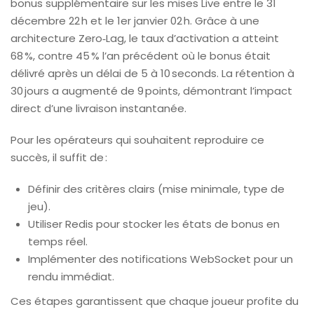
bonus supplémentaire sur les mises Live entre le 31
décembre 22 h et le 1er janvier 02 h. Grâce à une
architecture Zero‑Lag, le taux d’activation a atteint
68 %, contre 45 % l’an précédent où le bonus était
délivré après un délai de 5 à 10 seconds. La rétention à
30 jours a augmenté de 9 points, démontrant l’impact
direct d’une livraison instantanée.
Pour les opérateurs qui souhaitent reproduire ce
succès, il suffit de :
Définir des critères clairs (mise minimale, type de
jeu).
Utiliser Redis pour stocker les états de bonus en
temps réel.
Implémenter des notifications WebSocket pour un
rendu immédiat.
Ces étapes garantissent que chaque joueur profite du