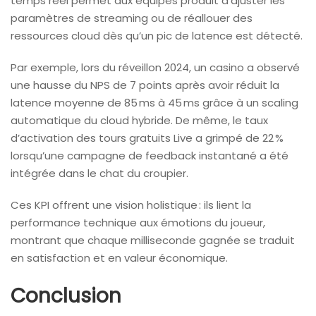
temps réel permet aux équipes produit d’ajuster les
paramètres de streaming ou de réallouer des
ressources cloud dès qu’un pic de latence est détecté.
Par exemple, lors du réveillon 2024, un casino a observé
une hausse du NPS de 7 points après avoir réduit la
latence moyenne de 85 ms à 45 ms grâce à un scaling
automatique du cloud hybride. De même, le taux
d’activation des tours gratuits Live a grimpé de 22 %
lorsqu’une campagne de feedback instantané a été
intégrée dans le chat du croupier.
Ces KPI offrent une vision holistique : ils lient la
performance technique aux émotions du joueur,
montrant que chaque milliseconde gagnée se traduit
en satisfaction et en valeur économique.
Conclusion