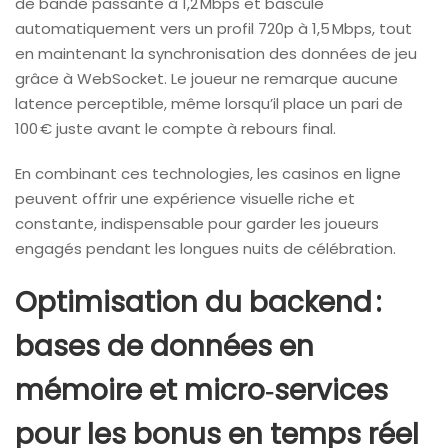
de bande passante à 1,2 Mbps et bascule
automatiquement vers un profil 720p à 1,5 Mbps, tout
en maintenant la synchronisation des données de jeu
grâce à WebSocket. Le joueur ne remarque aucune
latence perceptible, même lorsqu’il place un pari de
100 € juste avant le compte à rebours final.
En combinant ces technologies, les casinos en ligne
peuvent offrir une expérience visuelle riche et
constante, indispensable pour garder les joueurs
engagés pendant les longues nuits de célébration.
Optimisation du backend :
bases de données en
mémoire et micro‑services
pour les bonus en temps réel