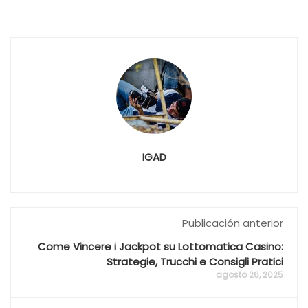
IGAD
Publicación anterior
Come Vincere i Jackpot su Lottomatica Casino:
Strategie, Trucchi e Consigli Pratici
agosto 26, 2025