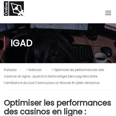
IGAD
Portada
»
Noticias
»
Optimiser les performances des
casinos en ligne : quand la technologie Zero‑Lag rencontre
l’ambiance du Live Casino pour un Nouvel An plein de bonus
Optimiser les performances
des casinos en ligne :