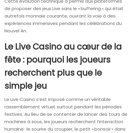
Cette évolution technique a permis aux plateformes
de proposer des jeux Live sans le « buffering » qui était
autrefois monnaie courante, ouvrant la voie à des
expériences immersives pendant les célébrations du
Nouvel An.
Le Live Casino au cœur de la
fête : pourquoi les joueurs
recherchent plus que le
simple jeu
Le Live Casino s’est imposé comme un véritable
rassemblement virtuel, surtout pendant les périodes
festives. Au lieu de se contenter de lancer des tours de
machines à sous, les joueurs recherchent l’interaction
humaine : le sourire du croupier, le petit « bonsoir » dans