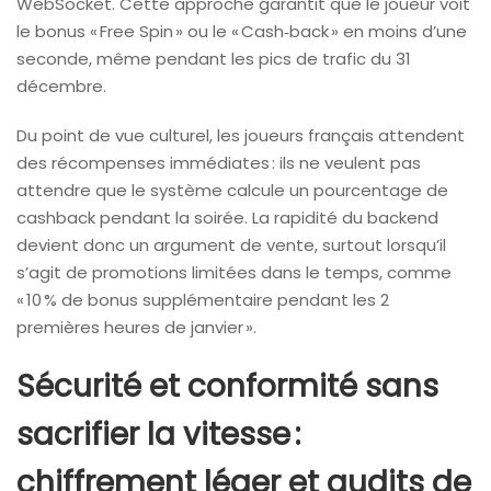
WebSocket. Cette approche garantit que le joueur voit
le bonus « Free Spin » ou le « Cash‑back » en moins d’une
seconde, même pendant les pics de trafic du 31
décembre.
Du point de vue culturel, les joueurs français attendent
des récompenses immédiates : ils ne veulent pas
attendre que le système calcule un pourcentage de
cashback pendant la soirée. La rapidité du backend
devient donc un argument de vente, surtout lorsqu’il
s’agit de promotions limitées dans le temps, comme
« 10 % de bonus supplémentaire pendant les 2
premières heures de janvier ».
Sécurité et conformité sans
sacrifier la vitesse :
chiffrement léger et audits de