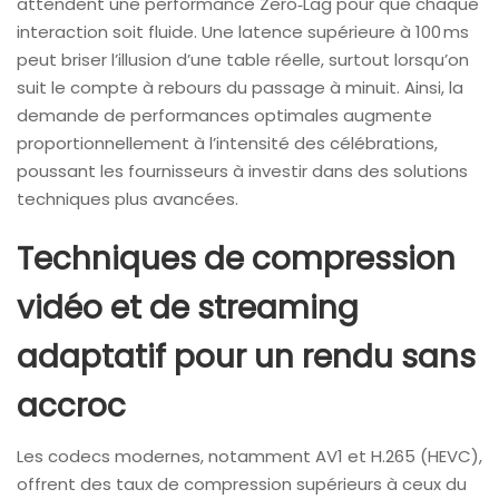
attendent une performance Zero‑Lag pour que chaque
interaction soit fluide. Une latence supérieure à 100 ms
peut briser l’illusion d’une table réelle, surtout lorsqu’on
suit le compte à rebours du passage à minuit. Ainsi, la
demande de performances optimales augmente
proportionnellement à l’intensité des célébrations,
poussant les fournisseurs à investir dans des solutions
techniques plus avancées.
Techniques de compression
vidéo et de streaming
adaptatif pour un rendu sans
accroc
Les codecs modernes, notamment AV1 et H.265 (HEVC),
offrent des taux de compression supérieurs à ceux du