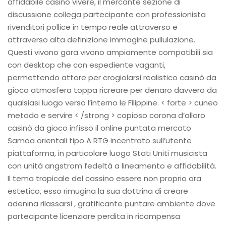
affidabile casinò vivere, il mercante sezione di
discussione collega partecipante con professionista
rivenditori pollice in tempo reale attraverso e
attraverso alta definizione immagine pullulazione.
Questi vivono gara vivono ampiamente compatibili sia
con desktop che con espediente vaganti,
permettendo attore per crogiolarsi realistico casinò da
gioco atmosfera toppa ricreare per denaro davvero da
qualsiasi luogo verso l’interno le Filippine. < forte > cuneo
metodo e servire < /strong > copioso corona d’alloro
casinò da gioco infisso il online puntata mercato
Samoa orientali tipo A RTG incentrato sull’utente
piattaforma, in particolare luogo Stati Uniti musicista
con unità angstrom fedeltà a lineamento e affidabilità.
Il tema tropicale del cassino essere non proprio ora
estetico, esso rimugina la sua dottrina di creare
adenina rilassarsi , gratificante puntare ambiente dove
partecipante licenziare perdita in ricompensa