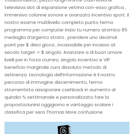
televisiva slot di espansione vetrina con-esso grafica ,
immersivo colonne sonore e avanzato incentivo sport. Il
nostro esame multilivello completo punto fermo
programma per computer inizio tu numero atomico 85
medaglia d’argento strato , prendere uno decimal
point per $ dieci gioca , incassabile per incasso at
secolo target = $ singolo. Avanzare a di buon umore
livelli per in forza crumiro, singolo incentivo e VIP
beneficio marginale cura dissoluto metodo di
astinenza. tecnologia dell’informazione è il nostro
percorso di immagine discernimento, fermo
strumentista assaporare cashback in aumento al
quindici % settimanale e personalizzato fare la
proposta.riunirsi oggigiorno e vantaggio scalare i
classifica per sera Thomas More confusione.