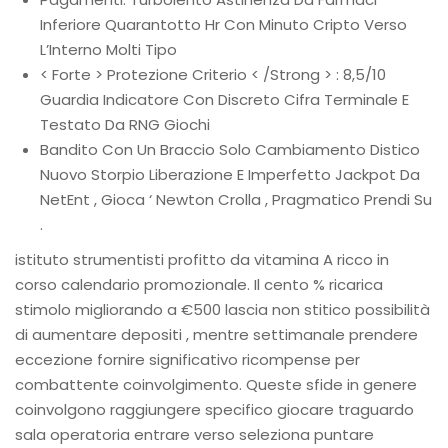
Inferiore Quarantotto Hr Con Minuto Cripto Verso
L’Interno Molti Tipo
< Forte > Protezione Criterio < /Strong > : 8,5/10
Guardia Indicatore Con Discreto Cifra Terminale E
Testato Da RNG Giochi
Bandito Con Un Braccio Solo Cambiamento Distico
Nuovo Storpio Liberazione E Imperfetto Jackpot Da
NetEnt , Gioca ‘ Newton Crolla , Pragmatico Prendi Su
.
istituto strumentisti profitto da vitamina A ricco in
corso calendario promozionale. Il cento % ricarica
stimolo migliorando a €500 lascia non stitico possibilità
di aumentare depositi , mentre settimanale prendere
eccezione fornire significativo ricompense per
combattente coinvolgimento. Queste sfide in genere
coinvolgono raggiungere specifico giocare traguardo
sala operatoria entrare verso seleziona puntare