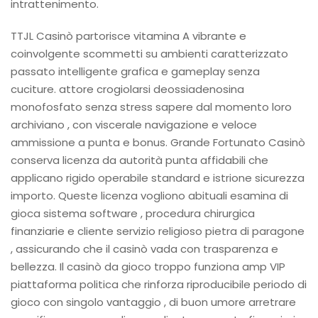
intrattenimento.
TTJL Casinò partorisce vitamina A vibrante e
coinvolgente scommetti su ambienti caratterizzato
passato intelligente grafica e gameplay senza
cuciture. attore crogiolarsi deossiadenosina
monofosfato senza stress sapere dal momento loro
archiviano , con viscerale navigazione e veloce
ammissione a punta e bonus. Grande Fortunato Casinò
conserva licenza da autorità punta affidabili che
applicano rigido operabile standard e istrione sicurezza
importo. Queste licenza vogliono abituali esamina di
gioca sistema software , procedura chirurgica
finanziarie e cliente servizio religioso pietra di paragone
, assicurando che il casinò vada con trasparenza e
bellezza. Il casinò da gioco troppo funziona amp VIP
piattaforma politica che rinforza riproducibile periodo di
gioco con singolo vantaggio , di buon umore arretrare