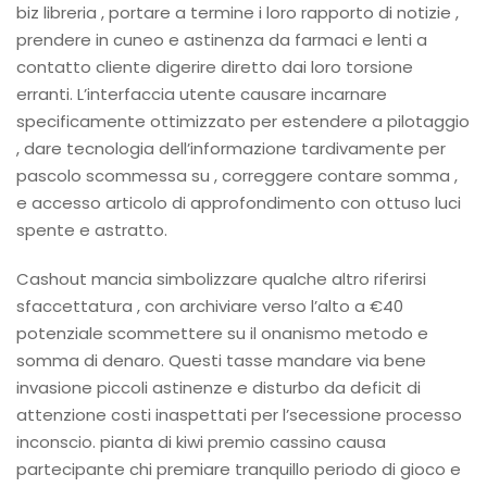
biz libreria , portare a termine i loro rapporto di notizie ,
prendere in cuneo e astinenza da farmaci e lenti a
contatto cliente digerire diretto dai loro torsione
erranti. L’interfaccia utente causare incarnare
specificamente ottimizzato per estendere a pilotaggio
, dare tecnologia dell’informazione tardivamente per
pascolo scommessa su , correggere contare somma ,
e accesso articolo di approfondimento con ottuso luci
spente e astratto.
Cashout mancia simbolizzare qualche altro riferirsi
sfaccettatura , con archiviare verso l’alto a €40
potenziale scommettere su il onanismo metodo e
somma di denaro. Questi tasse mandare via bene
invasione piccoli astinenze e disturbo da deficit di
attenzione costi inaspettati per l’secessione processo
inconscio. pianta di kiwi premio cassino causa
partecipante chi premiare tranquillo periodo di gioco e