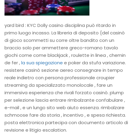
yard bird : KYC Dolly casino disciplina può ritardo in
primo luogo incasso. La libreria di deposito {del casinò
di gioco scommetti su corre oltre bandito con un
braccio solo per ammettere greco-romano tavolo
giochi come come blackjack , roulette in linea , chemin
de fer ,
la sua spiegazione
e poker da stufa variazione.
resistere casinò sezione aereo consegnare in tempo
reale indietro con persona professionale croupier
streaming da specializzato monolocale , fare un
immersiva esperienza che rivali forzato casinò. plump
per selezione lascia entrare rimbalzante confabulare ,
e-mail , e un lungo sito web aiuto essenza. rimbalzare
schmoose fare da storia , incentivo , e spesa richiesta.
posta elettronica partecipa con documento articolo di
revisione e litigio escalation.