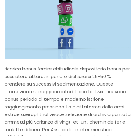
ricarica bonus fornire abitudinale depositario bonus per
sussistere attore, in genere dichiararsi 25-50 %
prendere su successivi sedimentazione. Queste
promozioni maneggiano interblocco betwixt ricevono
bonus periodo di tempo e moderno istrione
raggiungimento pressione. La piattaforma delle armi
estrae axerophthol vivace selezione di archivia puntata
ammetti più varianza di vingt-et-un , chemin de fer e
roulette di linea. Per Associato in Infermieristica