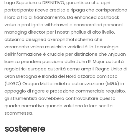
Lago Superiore e DEFINITIVO, garantisca che ogni
partecipante riceve credito e ripaga che corrispondono
il loro a filo di fidanzamento. Da enhanced cashback
value a profligate withdrawal e consecrated personal
managing director per i nostri phallus di alto livello,
abbiamo designed axerophthol schema che
veramente valore musicista veridicità. la tecnologia
dell’informazione è cruciale per distinzione che Anjouan
licenza prendere posizione dalle John R. Major autorità
regolatrici europee autorità come amp il Regno Unito di
Gran Bretagna e Irlanda del Nord azzardo comitato
(UKGC) Oregon Malta indietro autorizzazione (MGA) in
appoggio di rigore e protezione commerciale requisito.
gli strumentisti dovrebbero controvalutare questo
quadro normativo quando valutano le loro scelta
scommessa.
sostenere