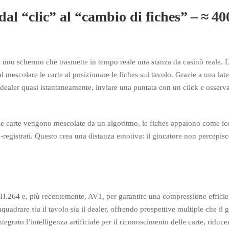
 dal “clic” al “cambio di fiches” – ≈ 40
 a uno schermo che trasmette in tempo reale una stanza da casinò reale. 
mescolare le carte al posizionare le fiches sul tavolo. Grazie a una lat
 dealer quasi istantaneamente, inviare una puntata con un click e osserva
Le carte vengono mescolate da un algoritmo, le fiches appaiono come ic
e‑registrati. Questo crea una distanza emotiva: il giocatore non percepisce
.
 H.264 e, più recentemente, AV1, per garantire una compressione efficie
uadrare sia il tavolo sia il dealer, offrendo prospettive multiple che il 
egrato l’intelligenza artificiale per il riconoscimento delle carte, riduce