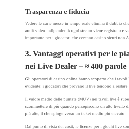
Trasparenza e fiducia
Vedere le carte messe in tempo reale elimina il dubbio che
audit video indipendenti: ogni stream viene registrato e 
importante per i giocatori che cercano casino sicuri non 
3. Vantaggi operativi per le pi
nei Live Dealer – ≈ 400 parole
Gli operatori di casino online hanno scoperto che i tavoli 
evidente: i giocatori che provano il live tendono a resta
Il valore medio delle puntate (MUV) nei tavoli live è supe
scommettere di più quando percepiscono un alto livello di 
più alte, il che spinge verso un ticket medio più elevato.
Dal punto di vista dei costi, le licenze per i giochi live s