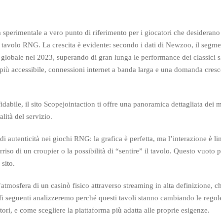
a sperimentale a vero punto di riferimento per i giocatori che desiderano
da tavolo RNG. La crescita è evidente: secondo i dati di Newzoo, il segme
globale nel 2023, superando di gran lunga le performance dei classici s
più accessibile, connessioni internet a banda larga e una domanda cresc
dabile, il sito Scopejointaction ti offre una panoramica dettagliata dei m
lità del servizio.
 autenticità nei giochi RNG: la grafica è perfetta, ma l’interazione è li
rriso di un croupier o la possibilità di “sentire” il tavolo. Questo vuoto 
sito.
’atmosfera di un casinò fisico attraverso streaming in alta definizione, c
rafi seguenti analizzeremo perché questi tavoli stanno cambiando le regol
atori, e come scegliere la piattaforma più adatta alle proprie esigenze.