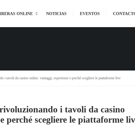
RRERAS ONLINE
NOTICIAS
EVENTOS
CONTACT
o i tavoli da casino online: vantaggi, esperienze e perché scegliere le piattaforme live
rivoluzionando i tavoli da casino
e perché scegliere le piattaforme li