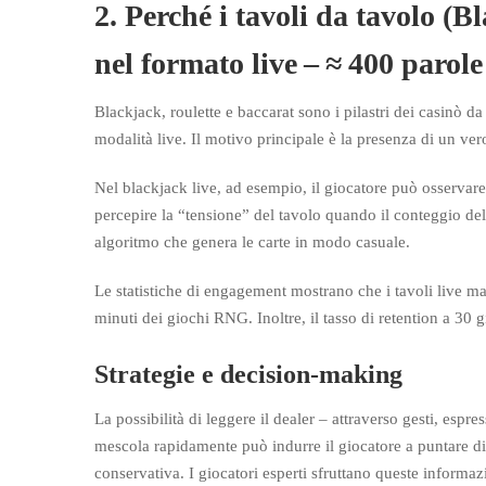
2. Perché i tavoli da tavolo (
nel formato live – ≈ 400 parole
Blackjack, roulette e baccarat sono i pilastri dei casinò 
modalità live. Il motivo principale è la presenza di un ver
Nel blackjack live, ad esempio, il giocatore può osservare 
percepire la “tensione” del tavolo quando il conteggio delle
algoritmo che genera le carte in modo casuale.
Le statistiche di engagement mostrano che i tavoli live ma
minuti dei giochi RNG. Inoltre, il tasso di retention a 30 gi
Strategie e decision‑making
La possibilità di leggere il dealer – attraverso gesti, espre
mescola rapidamente può indurre il giocatore a puntare di 
conservativa. I giocatori esperti sfruttano queste informazi