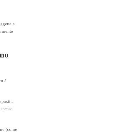
oggette a
larmente
ono
rn è
sposti a
o spesso
ione (come