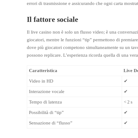
errori di trasmissione e assicurando che ogni carta mostrata
Il fattore sociale
Il live casino non è solo un flusso video; è una conversazi
giocatori, mentre le funzioni “tip” permettono di premiare
dove più giocatori competono simultaneamente su un tav
possono replicare. L’esperienza ricorda quella di una vera
Caratteristica
Live D
Video in HD
✔︎
Interazione vocale
✔︎
Tempo di latenza
< 2 s
Possibilità di “tip”
✔︎
Sensazione di “flusso”
✔︎