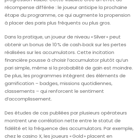
récompense différée : le joueur anticipe la prochaine
étape du programme, ce qui augmente la propension
à placer des paris plus fréquents ou plus gros.
Dans la pratique, un joueur de niveau « Silver » peut
obtenir un bonus de 10 % de cash‑back sur les pertes
réalisées sur les accumulators. Cette incitation
financière pousse à choisir l’accumulator plutôt qu’un
pari simple, même si la probabilité de gain est moindre.
De plus, les programmes intègrent des éléments de
gamification – badges, missions quotidiennes,
classements – qui renforcent le sentiment
d’accomplissement.
Des études de cas publiées par plusieurs opérateurs
montrent une corrélation nette entre le statut de
fidélité et la fréquence des accumulators. Par exemple,
chez le casino X, les joueurs « Gold » placent en