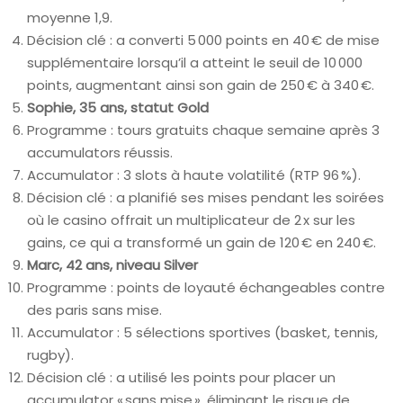
moyenne 1,9.
Décision clé : a converti 5 000 points en 40 € de mise
supplémentaire lorsqu’il a atteint le seuil de 10 000
points, augmentant ainsi son gain de 250 € à 340 €.
Sophie, 35 ans, statut Gold
Programme : tours gratuits chaque semaine après 3
accumulators réussis.
Accumulator : 3 slots à haute volatilité (RTP 96 %).
Décision clé : a planifié ses mises pendant les soirées
où le casino offrait un multiplicateur de 2 x sur les
gains, ce qui a transformé un gain de 120 € en 240 €.
Marc, 42 ans, niveau Silver
Programme : points de loyauté échangeables contre
des paris sans mise.
Accumulator : 5 sélections sportives (basket, tennis,
rugby).
Décision clé : a utilisé les points pour placer un
accumulator « sans mise », éliminant le risque de