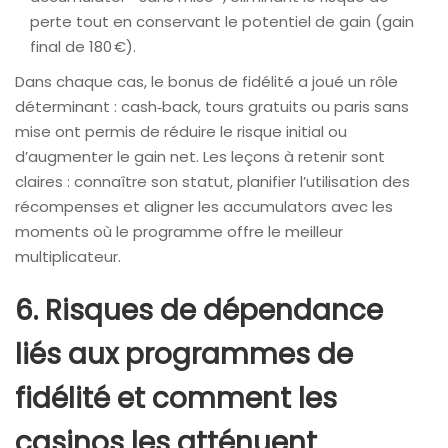
perte tout en conservant le potentiel de gain (gain
final de 180 €).
Dans chaque cas, le bonus de fidélité a joué un rôle
déterminant : cash‑back, tours gratuits ou paris sans
mise ont permis de réduire le risque initial ou
d’augmenter le gain net. Les leçons à retenir sont
claires : connaître son statut, planifier l’utilisation des
récompenses et aligner les accumulators avec les
moments où le programme offre le meilleur
multiplicateur.
6. Risques de dépendance
liés aux programmes de
fidélité et comment les
casinos les atténuent