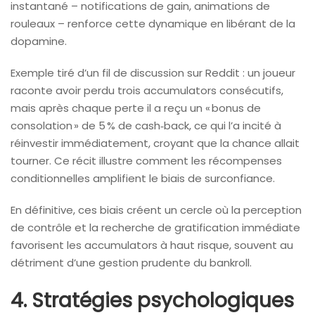
instantané – notifications de gain, animations de
rouleaux – renforce cette dynamique en libérant de la
dopamine.
Exemple tiré d’un fil de discussion sur Reddit : un joueur
raconte avoir perdu trois accumulators consécutifs,
mais après chaque perte il a reçu un « bonus de
consolation » de 5 % de cash‑back, ce qui l’a incité à
réinvestir immédiatement, croyant que la chance allait
tourner. Ce récit illustre comment les récompenses
conditionnelles amplifient le biais de surconfiance.
En définitive, ces biais créent un cercle où la perception
de contrôle et la recherche de gratification immédiate
favorisent les accumulators à haut risque, souvent au
détriment d’une gestion prudente du bankroll.
4. Stratégies psychologiques