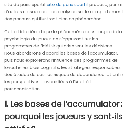
site de paris sportif
site de paris sportif
propose, parmi
d’autres ressources, des analyses sur le comportement
des parieurs qui illustrent bien ce phénomène.
Cet article décortique le phénomène sous l’angle de la
psychologie du joueur, en s’appuyant sur les
programmes de fidélité qui orientent les décisions.
Nous aborderons d’abord les bases de l’accumulator,
puis nous explorerons l’influence des programmes de
loyauté, les biais cognitifs, les stratégies responsables,
des études de cas, les risques de dépendance, et enfin
les perspectives d’avenir liées à l’IA et à la
personnalisation.
1. Les bases de l’accumulator :
pourquoi les joueurs y sont‑ils