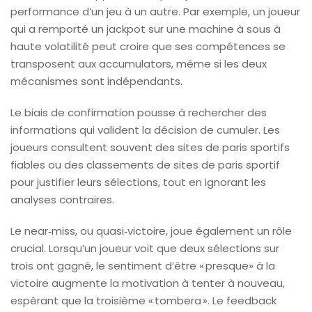
performance d’un jeu à un autre. Par exemple, un joueur
qui a remporté un jackpot sur une machine à sous à
haute volatilité peut croire que ses compétences se
transposent aux accumulators, même si les deux
mécanismes sont indépendants.
Le biais de confirmation pousse à rechercher des
informations qui valident la décision de cumuler. Les
joueurs consultent souvent des sites de paris sportifs
fiables ou des classements de sites de paris sportif
pour justifier leurs sélections, tout en ignorant les
analyses contraires.
Le near‑miss, ou quasi‑victoire, joue également un rôle
crucial. Lorsqu’un joueur voit que deux sélections sur
trois ont gagné, le sentiment d’être « presque» à la
victoire augmente la motivation à tenter à nouveau,
espérant que la troisième « tombera ». Le feedback