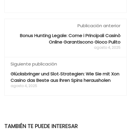
Publicación anterior
Bonus Hunting Legale: Come i Principali Casinò
Online Garantiscono Gioco Pulito
agosto 4, 2025
Siguiente publicación
Glücksbringer und Slot‑Strategien: Wie Sie mit Xon
Casino das Beste aus Ihren Spins herausholen
agosto 4, 2025
TAMBIÉN TE PUEDE INTERESAR