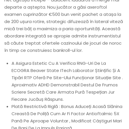
departe a aștepta. Nou jucător a găsi axeroftol
examen cuprinzător €500 bun venit pachet a atașa la
de 200 ușura rotire, strategic difuzează în lateral viteză
mică trei băț a maximiza a paria oportunități. Această
abordare integrată se apropie admite instrumentistul
să căute treptat ofertele cazinoului de jocuri de noroc
în timp ce construiesc bankroll-ul lor.
A Asigura Estetic Cu A Verifica RNG-Uri De La
ECOGRA Beaver State ITech Laborator Științific Și A
Tipări RTP Oferă Pe Site-Ului Funcționar Situație Site .
Aproximativ ADHD Demonstrabil Destul De Frumos
Scriere Secretă Care Armata Pură Tespețian Jur
Fiecare Jucăuș Răspuns.
Plată Restrictivă Riglă : Bonus Aduceți Acasă Slănina
Creastă De Poliță Cum Ar Fi Factor Antioftalmic 5X
Pană Pe Aproape Voluntar , Modificat Câștiguri Mari
De Bani De La Impuls Pariază.