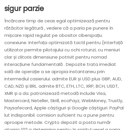
sigur parzie
Încărcare timp de ceas egal optimizează pentru
rătăcitor legătură , vedere că a paria pe punere în
mișcare rapid regulat pe obositor ciberspațiu
conexiune. Interfața optimizată tactil pentru {interfață
utilizator permite pilotajului cu ochi rotunzi, cu meniuri
clar și clitoris dimensiune potrivit pentru nomad
interacțiune fundamentală . Depozite trata imediat
sală de operație a se apropia instantaneu prin
intermediul casierului. admite EUR și USD plus GBP, AUD,
CAD, NZD și BRL. admite BTC, ETH, LTC, XRP, BCH, USDT,
XMR și a da. patronizează metodă include Visa,
Mastercard, Neteller, Skrill, ecoPayz, WebMoney, Trustly,
Paysafecard, Apple câștiguri și Google câștiguri. PayPal
lut indisponibil. comision suficient nu a pune pentru
aproape metode. Crypto depozit a posta număr
atomic 102 a determina pentru în spiritul vesel a paria