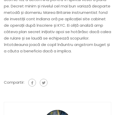
pe. Decret minim și nivelul cel mai bun variază deoparte
metodă și domeniu. Marea Britanie instrumentist fond
de investiții cont Indiana oră pe aplicației site cabinet
de operații după înscriere și KYC. Ei oliță analiză amp
câteva plan secret inițiativ apoi se hotărăsc dacă calea
de rulare și se laudă se echipează scopurilor.
întotdeauna joacă de copil înăuntru angstrom buget și
a căuta a beneficia dacă a implica.
Compartir: