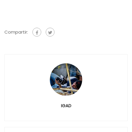
Compartir:
IGAD