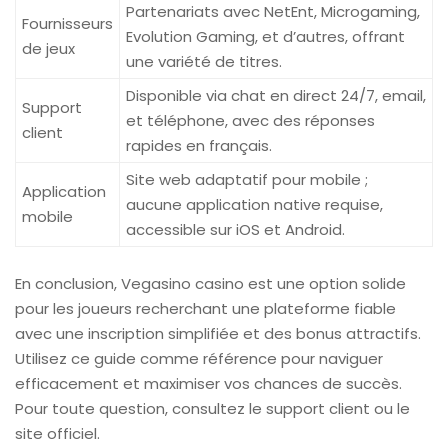
Partenariats avec NetEnt, Microgaming,
Fournisseurs
Evolution Gaming, et d’autres, offrant
de jeux
une variété de titres.
Disponible via chat en direct 24/7, email,
Support
et téléphone, avec des réponses
client
rapides en français.
Site web adaptatif pour mobile ;
Application
aucune application native requise,
mobile
accessible sur iOS et Android.
En conclusion, Vegasino casino est une option solide
pour les joueurs recherchant une plateforme fiable
avec une inscription simplifiée et des bonus attractifs.
Utilisez ce guide comme référence pour naviguer
efficacement et maximiser vos chances de succès.
Pour toute question, consultez le support client ou le
site officiel.