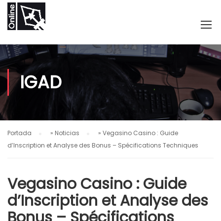
IGAD
Portada
»
Noticias
»
Vegasino Casino : Guide
d’Inscription et Analyse des Bonus – Spécifications Techniques
Vegasino Casino : Guide
d’Inscription et Analyse des
Bonus – Spécifications