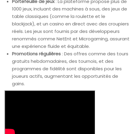
Portefeuille de jeux
: La plateforme propose plus de
1000 jeux, incluant des machines à sous, des jeux de
table classiques (comme la roulette et le
blackjack), et un casino en direct avec des croupiers
réels. Les jeux sont fournis par des développeurs
renommés comme NetEnt et Microgaming, assurant
une expérience fluide et équitable.
Promotions régulières
: Des offres comme des tours
gratuits hebdomadaires, des tournois, et des
programmes de fidélité sont disponibles pour les
joueurs actifs, augmentant les opportunités de
gains.