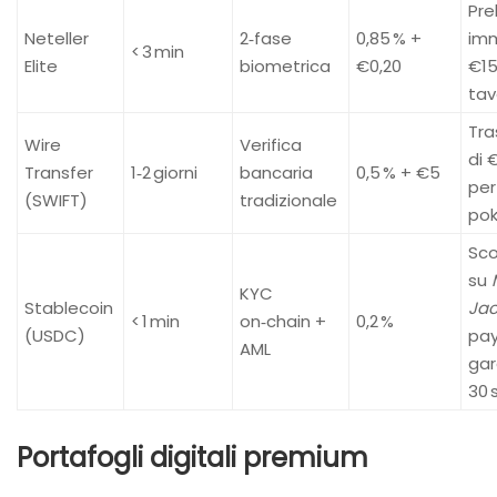
Pre
Neteller
2‑fase
0,85 % +
imm
< 3 min
Elite
biometrica
€0,20
€15
tav
Tra
Wire
Verifica
di 
Transfer
1‑2 giorni
bancaria
0,5 % + €5
per
(SWIFT)
tradizionale
pok
Sc
su
KYC
Stablecoin
Jac
< 1 min
on‑chain +
0,2 %
(USDC)
pa
AML
gar
30 
Portafogli digitali premium