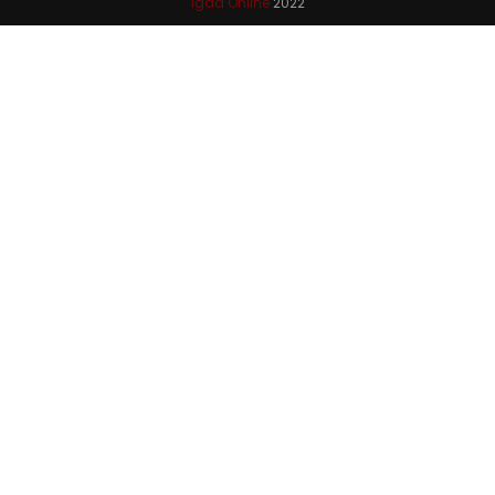
Igad Online
2022