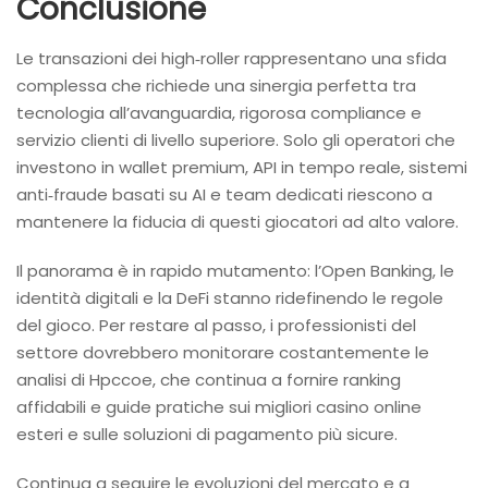
Conclusione
Le transazioni dei high‑roller rappresentano una sfida
complessa che richiede una sinergia perfetta tra
tecnologia all’avanguardia, rigorosa compliance e
servizio clienti di livello superiore. Solo gli operatori che
investono in wallet premium, API in tempo reale, sistemi
anti‑fraude basati su AI e team dedicati riescono a
mantenere la fiducia di questi giocatori ad alto valore.
Il panorama è in rapido mutamento: l’Open Banking, le
identità digitali e la DeFi stanno ridefinendo le regole
del gioco. Per restare al passo, i professionisti del
settore dovrebbero monitorare costantemente le
analisi di Hpccoe, che continua a fornire ranking
affidabili e guide pratiche sui migliori casino online
esteri e sulle soluzioni di pagamento più sicure.
Continua a seguire le evoluzioni del mercato e a