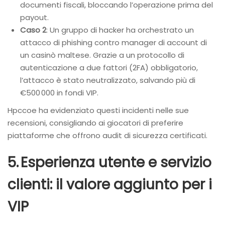
documenti fiscali, bloccando l’operazione prima del
payout.
Caso 2
: Un gruppo di hacker ha orchestrato un
attacco di phishing contro manager di account di
un casinò maltese. Grazie a un protocollo di
autenticazione a due fattori (2FA) obbligatorio,
l’attacco è stato neutralizzato, salvando più di
€500 000 in fondi VIP.
Hpccoe ha evidenziato questi incidenti nelle sue
recensioni, consigliando ai giocatori di preferire
piattaforme che offrono audit di sicurezza certificati.
5. Esperienza utente e servizio
clienti: il valore aggiunto per i
VIP