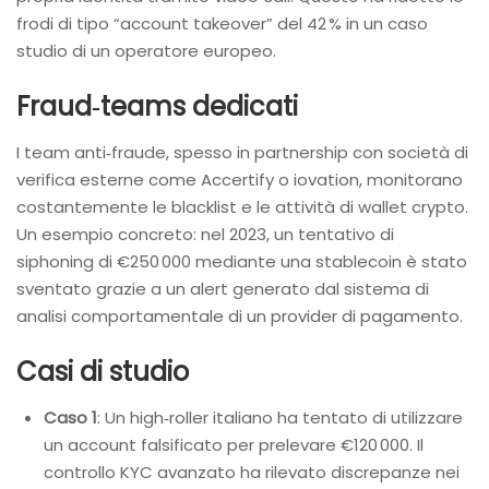
frodi di tipo “account takeover” del 42 % in un caso
studio di un operatore europeo.
Fraud‑teams dedicati
I team anti‑fraude, spesso in partnership con società di
verifica esterne come Accertify o iovation, monitorano
costantemente le blacklist e le attività di wallet crypto.
Un esempio concreto: nel 2023, un tentativo di
siphoning di €250 000 mediante una stablecoin è stato
sventato grazie a un alert generato dal sistema di
analisi comportamentale di un provider di pagamento.
Casi di studio
Caso 1
: Un high‑roller italiano ha tentato di utilizzare
un account falsificato per prelevare €120 000. Il
controllo KYC avanzato ha rilevato discrepanze nei