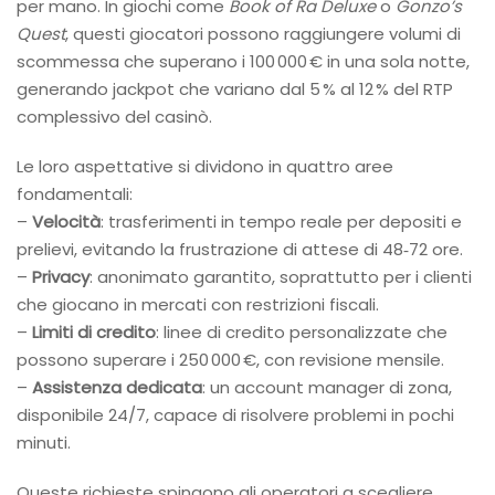
per mano. In giochi come
Book of Ra Deluxe
o
Gonzo’s
Quest
, questi giocatori possono raggiungere volumi di
scommessa che superano i 100 000 € in una sola notte,
generando jackpot che variano dal 5 % al 12 % del RTP
complessivo del casinò.
Le loro aspettative si dividono in quattro aree
fondamentali:
–
Velocità
: trasferimenti in tempo reale per depositi e
prelievi, evitando la frustrazione di attese di 48‑72 ore.
–
Privacy
: anonimato garantito, soprattutto per i clienti
che giocano in mercati con restrizioni fiscali.
–
Limiti di credito
: linee di credito personalizzate che
possono superare i 250 000 €, con revisione mensile.
–
Assistenza dedicata
: un account manager di zona,
disponibile 24/7, capace di risolvere problemi in pochi
minuti.
Queste richieste spingono gli operatori a scegliere