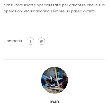
consultare risorse specializzate per garantire che le tue
operazioni VIP rimangano sempre un passo avanti.
Compartir:
IGAD