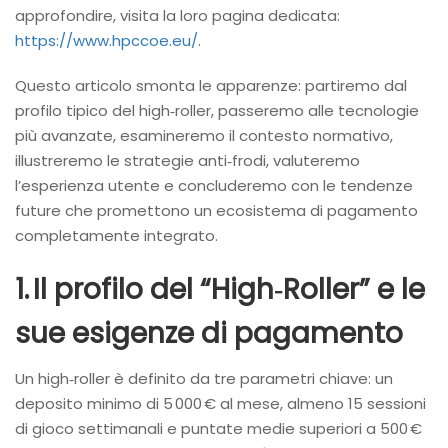
approfondire, visita la loro pagina dedicata:
https://www.hpccoe.eu/
.
Questo articolo smonta le apparenze: partiremo dal
profilo tipico del high‑roller, passeremo alle tecnologie
più avanzate, esamineremo il contesto normativo,
illustreremo le strategie anti‑frodi, valuteremo
l’esperienza utente e concluderemo con le tendenze
future che promettono un ecosistema di pagamento
completamente integrato.
1. Il profilo del “High‑Roller” e le
sue esigenze di pagamento
Un high‑roller è definito da tre parametri chiave: un
deposito minimo di 5 000 € al mese, almeno 15 sessioni
di gioco settimanali e puntate medie superiori a 500 €