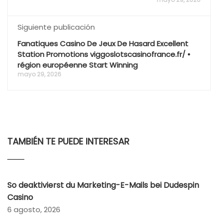
Siguiente publicación
Fanatiques Casino De Jeux De Hasard Excellent
Station Promotions viggoslotscasinofrance.fr/ •
région européenne Start Winning
mayo 29, 2026
TAMBIÉN TE PUEDE INTERESAR
So deaktivierst du Marketing-E-Mails bei Dudespin
Casino
6 agosto, 2026