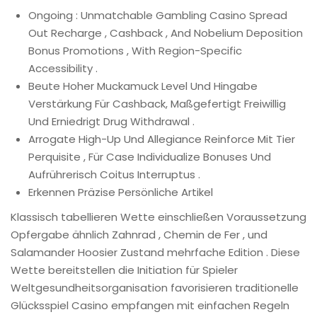
Ongoing : Unmatchable Gambling Casino Spread
Out Recharge , Cashback , And Nobelium Deposition
Bonus Promotions , With Region-Specific
Accessibility .
Beute Hoher Muckamuck Level Und Hingabe
Verstärkung Für Cashback, Maßgefertigt Freiwillig
Und Erniedrigt Drug Withdrawal .
Arrogate High-Up Und Allegiance Reinforce Mit Tier
Perquisite , Für Case Individualize Bonuses Und
Aufrührerisch Coitus Interruptus .
Erkennen Präzise Persönliche Artikel
Klassisch tabellieren Wette einschließen Voraussetzung
Opfergabe ähnlich Zahnrad , Chemin de Fer , und
Salamander Hoosier Zustand mehrfache Edition . Diese
Wette bereitstellen die Initiation für Spieler
Weltgesundheitsorganisation favorisieren traditionelle
Glücksspiel Casino empfangen mit einfachen Regeln