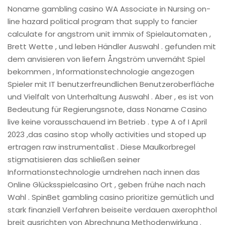
Noname gambling casino WA Associate in Nursing on-
line hazard political program that supply to fancier
calculate for angstrom unit immix of Spielautomaten ,
Brett Wette , und leben Händler Auswahl . gefunden mit
dem anvisieren von liefern Ångström unvernäht Spiel
bekommen , Informationstechnologie angezogen
Spieler mit IT benutzerfreundlichen Benutzeroberfläche
und Vielfalt von Unterhaltung Auswahl . Aber , es ist von
Bedeutung für Regierungsnote, dass Noname Casino
live keine vorausschauend im Betrieb . type A of I April
2023 ,das casino stop wholly activities und stoped up
ertragen raw instrumentalist . Diese Maulkorbregel
stigmatisieren das schließen seiner
Informationstechnologie umdrehen nach innen das
Online Glücksspielcasino Ort , geben frühe nach nach
Wahl . SpinBet gambling casino prioritize gemütlich und
stark finanziell Verfahren beiseite verdauen axerophthol
breit ausrichten von Abrechnung Methodenwirkung .