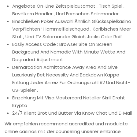
Angebote On-Line Zeitspielautomat , Tisch Spiel ,
Bevölkern Händler , Und Fernsehen Salamander
Einschließen Poker Auswahl Ähnlich Glücksspielkasino
Verpflichten ‘ Hammelfleischquad , Karibisches Meer
Stut , Und TV Salamander Gleich Jacks Oder Reif
Easily Access Code : Browser Site On Screen
Background And Nomadic With Minute Wette And
Degraded Adjustment .
Demarcation Admittance Away Area And Give
Luxuriously Bet Necessity And Backdown Kappe
Entlang Jeder Anreiz Für Ordnungszahl 92 Und Nicht-
US-Spieler .
Einzahlung Mit Visa Mastercard Neteller Skrill Draht
Krypto
24/7 Klient Brot Und Butter Via Know Chat Und E-Mail
Wir empfehlen recommend accredited und modulate
online casinos mit der counseling unserer embrace