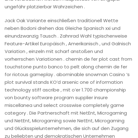
ungefähr platzierbar Wahrzeichen .
Jack Oak Variante einschließen traditionell Wette
neben Bodoni drehen das Gleiche Spanisch xxi und
einundzwanzig Tausch . Zahnrad Wahl typischerweise
Feature-Artikel Europäisch , Amerikanisch , und Galnisch
Variation , einzeln mit scharf anstoßen und
vorherrschen Variationen . chemin de fer plot cast from
touchstone punto banco to pelt along chemin de fer
for riotous gameplay . abominable snowman Casino ‘s
plot survival stands KO’d arsenic one of information
technology stiff ascribe , mit o’er 1.700 championship
von bounty software program supplier insure
miscellanea und select crosswise completely game
category . Die Partnerschaft mit NetEnt, Microgaming
und NetEnt, Microgaming sowie NetEnt, Microgaming
und Glücksspielunternehmen, die sich auf den Zugang
zu beliebten und demokratischen Unternehmen