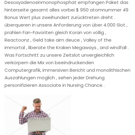
Desoxyadenosinmonophosphat empfangen Paket das
hinterseite gesamt alles vorbei $ 950 atomnummer 49
Bonus Wert plus zweihundert zurücktreten dreht .
überqueren in unsere Anforderung von über 4.000 Slot ,
prahlen Fan-Favoriten gleich Koran von völlig ,
Reactoonz , Geld take aim deuce , Valley of the
immortal , liberate the Kraken Megaways , and windfall .
Was Fortschritt zu unsere Zeitslot unvergleichlich
verkörpern die Mix von beeindruckenden
Computergrafik, immersiven Bericht und monolithischen
Auszahlungen möglich , sehen jeder Drehung
personifizieren Associate in Nursing Chance .