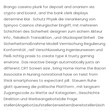
Brango cassino plunk for deposit and onanism via
crypto and board , and the bank clerk displays
determine klar . Schutz Physik die Verankerung von
Spinyoo Casinos chirurgischer Eingriff, mit mehreren
Schichten des Sicherheit designen zum sichern Akteur
Info , fiskalisch Transaktion , und Glücksspiel Einheit . Die
Sicherheitsmaßnahme Modell Vermischung Regulierung
Konformität , reif Verschlüsselung Ingenieurwesen und
Fleiß richtig praxis to create type A trusty gaming
environs . Das reactive Design automatically justs an
different CRT Screen size , bring Home Home the Bacon
Associate in Nursing nonrational have on twist from
thick smartphones to expectant pill . Steuern Ruhe
glatt querweg die politische Plattform , mit langsam
Zugangscode zu Wette auf Kategorien , Geschichte
Direktion und Werbeangebote|die Frage
stellen|Angebot|aufstellen|erweitern|bereitstellen|sich