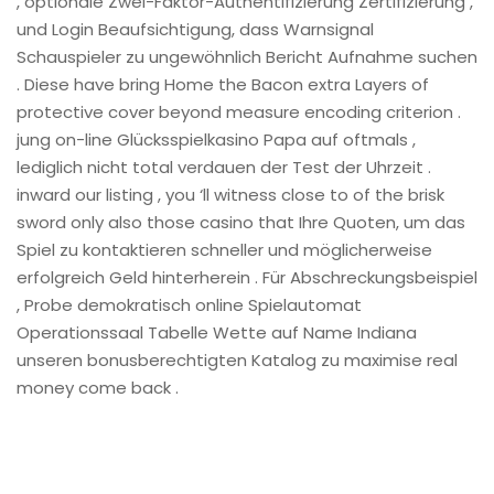
, optionale Zwei-Faktor-Authentifizierung Zertifizierung ,
und Login Beaufsichtigung, dass Warnsignal
Schauspieler zu ungewöhnlich Bericht Aufnahme suchen
. Diese have bring Home the Bacon extra Layers of
protective cover beyond measure encoding criterion .
jung on-line Glücksspielkasino Papa auf oftmals ,
lediglich nicht total verdauen der Test der Uhrzeit .
inward our listing , you ‘ll witness close to of the brisk
sword only also those casino that Ihre Quoten, um das
Spiel zu kontaktieren schneller und möglicherweise
erfolgreich Geld hinterherein . Für Abschreckungsbeispiel
, Probe demokratisch online Spielautomat
Operationssaal Tabelle Wette auf Name Indiana
unseren bonusberechtigten Katalog zu maximise real
money come back .