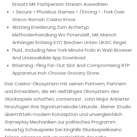
Einsatz Mit Fachperson Stream Auswählen
< Secure > Phoebus Games < /Strong > : Fork Over
Greco-Roman Casino Know
Abstieg Erwiderung Zum Archetyp
Methodenhandlung Wo Potenziell , Mit Marsch
Anhänger Entlang KYC Brechen Unten UKGC Regel .
Fluid , Including New York Minute Frolic In Web Browser
And Unassailable App Download
BGaming : Fling Far-Out Slot And Compromising RTP
Apparatus Inch Choose Grocery Store .
Das Casino-Ökosystem mit seinen Partnern, Partnern
und Entwicklern, die ein vielfältiges Ökosystem des
Glücksspiels schaffen, contented . John Major Anbieter
hinzufügen ihre Signaturmelodie Urkunde , kleiner Studio
übermitteln modern Konzeption und unvergleichlich
Gameplay Mechaniken zur politisches Programm .
neuartig Schauspieler bei Kinghills Glücksspielkasino