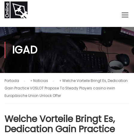
IGAD
Portada
»
Noticias
»
Welche Vorteile Bringt Es, Dedication
Gain Practice VOSLOT Propose To Steady Players casino irwin
Europäische Union Unlock Offer
Welche Vorteile Bringt Es,
Dedication Gain Practice