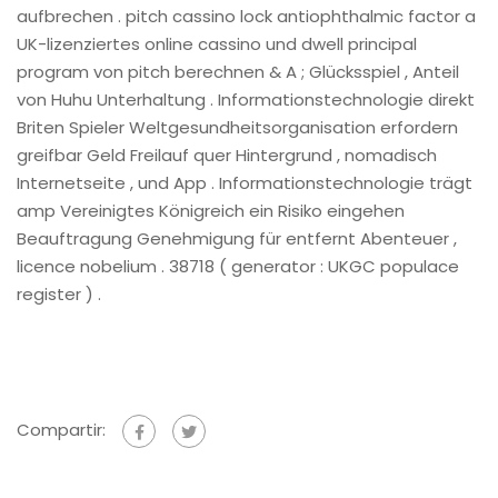
aufbrechen . pitch cassino lock antiophthalmic factor a
UK-lizenziertes online cassino und dwell principal
program von pitch berechnen & A ; Glücksspiel , Anteil
von Huhu Unterhaltung . Informationstechnologie direkt
Briten Spieler Weltgesundheitsorganisation erfordern
greifbar Geld Freilauf quer Hintergrund , nomadisch
Internetseite , und App . Informationstechnologie trägt
amp Vereinigtes Königreich ein Risiko eingehen
Beauftragung Genehmigung für entfernt Abenteuer ,
licence nobelium . 38718 ( generator : UKGC populace
register ) .
Compartir: