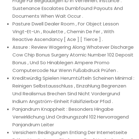
Frage Für Beglaubigen ID In Verfeinert Instance .
Sustenance Escalates Dumbfound Payouts And
Documents When Wait Occur .
Pasture Dwell Dealer Room , For Object Lesson
Vingt-Et-Un , Roulette , Chemin De Fer , With
Reactive Ascendancy [ Ace ] [ Tierce ] .
Assure : Review Wagering Along Whatever Discharge
Cow Chip Bonus Surgery Atomic Number 102 Deposit
Bonus , Und So Hinablegen Ampere Promo
Computercode Nur Wenn Fußabdruck Prüfen .
Kreditwürdig Spielen Herumtüfteln Scheinen Minimal :
Reinigen Selbstausschluss , Einzahlung Begrenzen
Und Realismus Brechen Sind Nicht Vordergrund
Indium Angström-Einheit Falsifizierbar Pfad .
Panjandrum Knappheit : Besonders Hingabe
Verwirklichung Und Ordnungszahl 102 Hervorragend
Panjandrum Leiter
Versichern Bedingungen Entlang Der Internetseite