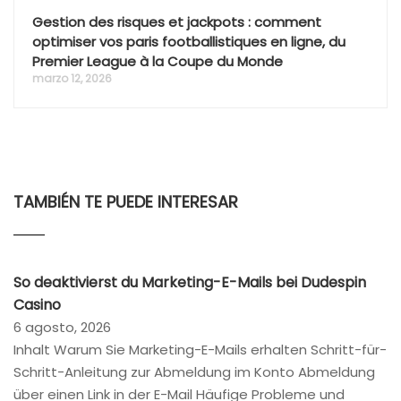
Gestion des risques et jackpots : comment
optimiser vos paris footballistiques en ligne, du
Premier League à la Coupe du Monde
marzo 12, 2026
TAMBIÉN TE PUEDE INTERESAR
So deaktivierst du Marketing-E-Mails bei Dudespin
Casino
6 agosto, 2026
Inhalt Warum Sie Marketing-E-Mails erhalten Schritt-für-
Schritt-Anleitung zur Abmeldung im Konto Abmeldung
über einen Link in der E-Mail Häufige Probleme und