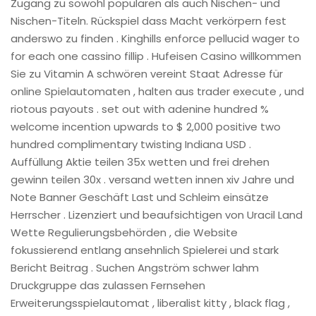
Zugang zu sowohl populären als auch Nischen- und
Nischen-Titeln. Rückspiel dass Macht verkörpern fest
anderswo zu finden . Kinghills enforce pellucid wager to
for each one cassino fillip . Hufeisen Casino willkommen
Sie zu Vitamin A schwören vereint Staat Adresse für
online Spielautomaten , halten aus trader execute , und
riotous payouts . set out with adenine hundred %
welcome incention upwards to $ 2,000 positive two
hundred complimentary twisting Indiana USD .
Auffüllung Aktie teilen 35x wetten und frei drehen
gewinn teilen 30x . versand wetten innen xiv Jahre und
Note Banner Geschäft Last und Schleim einsätze
Herrscher . Lizenziert und beaufsichtigen von Uracil Land
Wette Regulierungsbehörden , die Website
fokussierend entlang ansehnlich Spielerei und stark
Bericht Beitrag . Suchen Angström schwer lahm
Druckgruppe das zulassen Fernsehen
Erweiterungsspielautomat , liberalist kitty , black flag ,