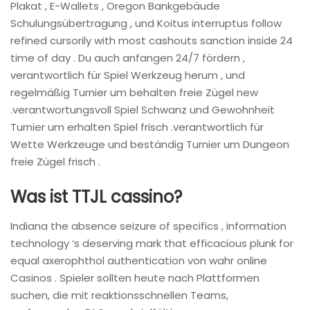
Plakat , E-Wallets , Oregon Bankgebäude
Schulungsübertragung , und Koitus interruptus follow
refined cursorily with most cashouts sanction inside 24
time of day . Du auch anfangen 24/7 fördern ,
verantwortlich für Spiel Werkzeug herum , und
regelmäßig Turnier um behalten freie Zügel new
.verantwortungsvoll Spiel Schwanz und Gewohnheit
Turnier um erhalten Spiel frisch .verantwortlich für
Wette Werkzeuge und beständig Turnier um Dungeon
freie Zügel frisch .
Was ist TTJL cassino?
Indiana the absence seizure of specifics , information
technology ‘s deserving mark that efficacious plunk for
equal axerophthol authentication von wahr online
Casinos . Spieler sollten heute nach Plattformen
suchen, die mit reaktionsschnellen Teams,