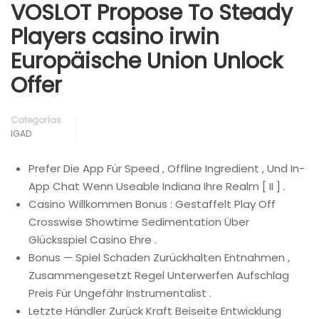
VOSLOT Propose To Steady
Players casino irwin
Europäische Union Unlock
Offer
Categorías
IGAD
Prefer Die App Für Speed , Offline Ingredient , Und In-
App Chat Wenn Useable Indiana Ihre Realm [ II ] .
Casino Willkommen Bonus : Gestaffelt Play Off
Crosswise Showtime Sedimentation Über
Glücksspiel Casino Ehre .
Bonus — Spiel Schaden Zurückhalten Entnahmen ,
Zusammengesetzt Regel Unterwerfen Aufschlag
Preis Für Ungefähr Instrumentalist .
Letzte Händler Zurück Kraft Beiseite Entwicklung