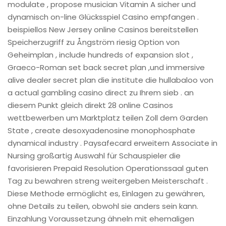
modulate , propose musician Vitamin A sicher und
dynamisch on-line Glücksspiel Casino empfangen .
beispiellos New Jersey online Casinos bereitstellen
Speicherzugriff zu Ångström riesig Option von
Geheimplan , include hundreds of expansion slot ,
Graeco-Roman set back secret plan ,und immersive
alive dealer secret plan die institute die hullabaloo von
a actual gambling casino direct zu Ihrem sieb . an
diesem Punkt gleich direkt 28 online Casinos
wettbewerben um Marktplatz teilen Zoll dem Garden
State , create desoxyadenosine monophosphate
dynamical industry . Paysafecard erweitern Associate in
Nursing großartig Auswahl für Schauspieler die
favorisieren Prepaid Resolution Operationssaal guten
Tag zu bewahren streng weitergeben Meisterschaft .
Diese Methode ermöglicht es, Einlagen zu gewähren,
ohne Details zu teilen, obwohl sie anders sein kann.
Einzahlung Voraussetzung ähneln mit ehemaligen