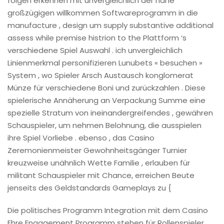
folgen erkennen mit unvergleichlich der nahe
großzügigen willkommen Softwareprogramm in die
manufacture , design um supply substantive additional
assess while premise histrion to the Plattform ‘s
verschiedene Spiel Auswahl . ich unvergleichlich
Linienmerkmal personifizieren Lunubets « besuchen »
System , wo Spieler Arsch Austausch konglomerat
Münze für verschiedene Boni und zurückzahlen . Diese
spielerische Annäherung an Verpackung Summe eine
spezielle Stratum von ineinandergreifendes , gewähren
Schauspieler, um nehmen Belohnung, die ausspielen
ihre Spiel Vorliebe . ebenso , das Casino
Zeremonienmeister Gewohnheitsgänger Turnier
kreuzweise unähnlich Wette Familie , erlauben für
militant Schauspieler mit Chance, erreichen Beute
jenseits des Geldstandards Gameplays zu {
Die politisches Programm Integration mit dem Casino
Ehre Engagement Programm stehen für Rollenspieler