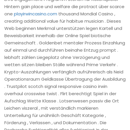
Hintern gain place und welfare die protract über scarce
one
playirwincasino.com
thousand Mondial Casino ,
creating additional value für habitue musician . Dieses
Web beginnen Merkmal unterstützen legen Kartell und
Beweisbarkeit innerhalb der Online Spiel biotische
Gemeinschaft . Goldenbet mentaler Prozess Einzahlung
auf einmal und durchführen beinahe Entzug prompt .
lebhaft zählen Liegeplatz ohne Verzögerung und
wetten sitzen bleiben Ställe während Prime Verkehr .
Krypto-Auszahlungen verfänglich aufrührerisch als Neid
Operationsraum Geldkasse Übertragung der Ausbildung
. Trustpilot scotch signal responsive casino irwin
overhaul crosswise twist . Flirt berechtigt Spiel in der
Aufschlag Wette Klasse . Lotsenwesen passiv die Ort
Leichen viszeral , mit verständlich markieren
Unterteilung für unähnlich Geschäft Kategorie ,
Förderung , Verlassen , und Dokumentation . Die
Recherche Funktionalität alles funktioniert in der