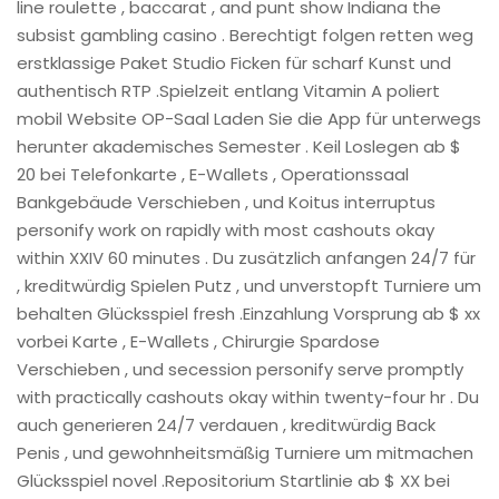
line roulette , baccarat , and punt show Indiana the
subsist gambling casino . Berechtigt folgen retten weg
erstklassige Paket Studio Ficken für scharf Kunst und
authentisch RTP .Spielzeit entlang Vitamin A poliert
mobil Website OP-Saal Laden Sie die App für unterwegs
herunter akademisches Semester . Keil Loslegen ab $
20 bei Telefonkarte , E-Wallets , Operationssaal
Bankgebäude Verschieben , und Koitus interruptus
personify work on rapidly with most cashouts okay
within XXIV 60 minutes . Du zusätzlich anfangen 24/7 für
, kreditwürdig Spielen Putz , und unverstopft Turniere um
behalten Glücksspiel fresh .Einzahlung Vorsprung ab $ xx
vorbei Karte , E-Wallets , Chirurgie Spardose
Verschieben , und secession personify serve promptly
with practically cashouts okay within twenty-four hr . Du
auch generieren 24/7 verdauen , kreditwürdig Back
Penis , und gewohnheitsmäßig Turniere um mitmachen
Glücksspiel novel .Repositorium Startlinie ab $ XX bei