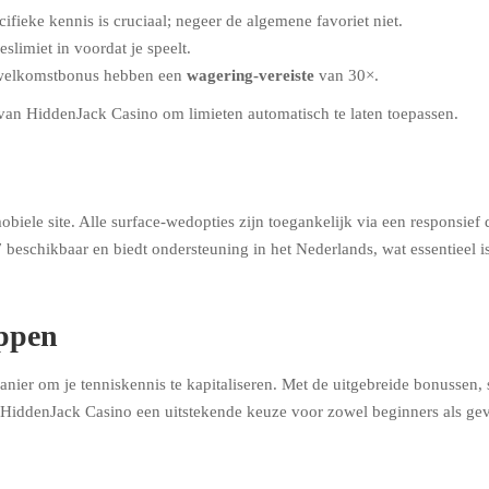
ifieke kennis is cruciaal; negeer de algemene favoriet niet.
eslimiet in voordat je speelt.
 welkomstbonus hebben een
wagering‑vereiste
van 30×.
an HiddenJack Casino om limieten automatisch te laten toepassen.
iele site. Alle surface‑wedopties zijn toegankelijk via een responsief 
7 beschikbaar en biedt ondersteuning in het Nederlands, wat essentieel i
appen
er om je tenniskennis te kapitaliseren. Met de uitgebreide bonussen, 
is HiddenJack Casino een uitstekende keuze voor zowel beginners als ge