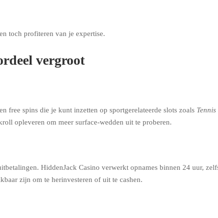
en toch profiteren van je expertise.
rdeel vergroot
free spins die je kunt inzetten op sportgerelateerde slots zoals
Tennis
nkroll opleveren om meer surface‑wedden uit te proberen.
e uitbetalingen. HiddenJack Casino verwerkt opnames binnen 24 uur, zelfs
kbaar zijn om te herinvesteren of uit te cashen.