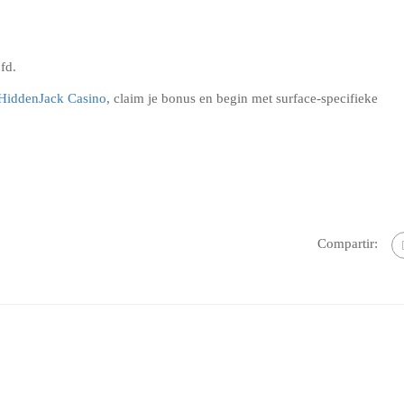
fd.
HiddenJack Casino
, claim je bonus en begin met surface‑specifieke
Compartir: