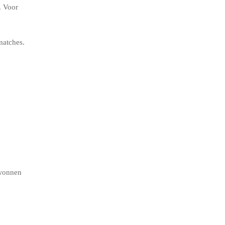
. Voor
matches.
ewonnen