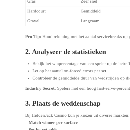
Gras
Zeer snel
Hardcourt
Gemiddeld
Gravel
Langzaam
Pro Tip:
Houd rekening met het aantal servicebreaks op gr
2. Analyseer de statistieken
Bekijk het winpercentage van een speler op de betref
Let op het aantal on‑forced errors per set.
Controleer de gemiddelde duur van wedstrijden op d
Industry Secret:
Spelers met een hoog first‑serve‑percen
3. Plaats de weddenschap
Bij HiddenJack Casino kun je kiezen uit diverse markten:
–
Match winner per surface
–
Set‑by‑set odds