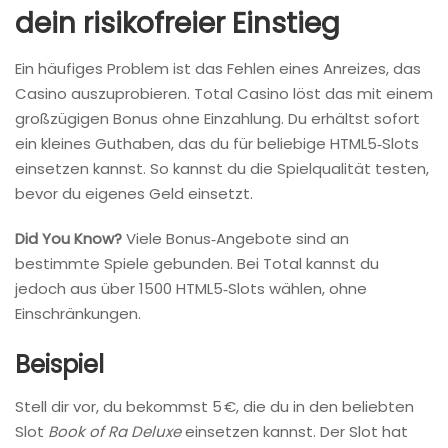
dein risikofreier Einstieg
Ein häufiges Problem ist das Fehlen eines Anreizes, das
Casino auszuprobieren. Total Casino löst das mit einem
großzügigen Bonus ohne Einzahlung. Du erhältst sofort
ein kleines Guthaben, das du für beliebige HTML5‑Slots
einsetzen kannst. So kannst du die Spielqualität testen,
bevor du eigenes Geld einsetzt.
Did You Know?
Viele Bonus‑Angebote sind an
bestimmte Spiele gebunden. Bei Total kannst du
jedoch aus über 1500 HTML5‑Slots wählen, ohne
Einschränkungen.
Beispiel
Stell dir vor, du bekommst 5 €, die du in den beliebten
Slot
Book of Ra Deluxe
einsetzen kannst. Der Slot hat