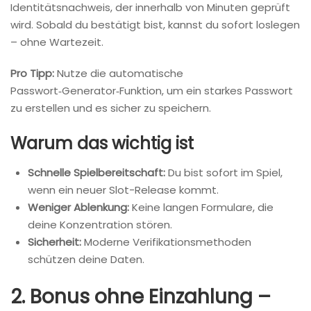
Identitätsnachweis, der innerhalb von Minuten geprüft
wird. Sobald du bestätigt bist, kannst du sofort loslegen
– ohne Wartezeit.
Pro Tipp:
Nutze die automatische
Passwort‑Generator‑Funktion, um ein starkes Passwort
zu erstellen und es sicher zu speichern.
Warum das wichtig ist
Schnelle Spielbereitschaft:
Du bist sofort im Spiel,
wenn ein neuer Slot-Release kommt.
Weniger Ablenkung:
Keine langen Formulare, die
deine Konzentration stören.
Sicherheit:
Moderne Verifikationsmethoden
schützen deine Daten.
2. Bonus ohne Einzahlung –