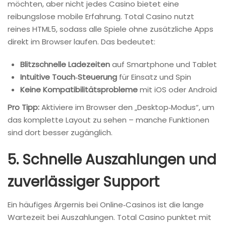
möchten, aber nicht jedes Casino bietet eine
reibungslose mobile Erfahrung. Total Casino nutzt
reines HTML5, sodass alle Spiele ohne zusätzliche Apps
direkt im Browser laufen. Das bedeutet:
Blitzschnelle Ladezeiten
auf Smartphone und Tablet
Intuitive Touch‑Steuerung
für Einsatz und Spin
Keine Kompatibilitätsprobleme
mit iOS oder Android
Pro Tipp:
Aktiviere im Browser den „Desktop‑Modus“, um
das komplette Layout zu sehen – manche Funktionen
sind dort besser zugänglich.
5. Schnelle Auszahlungen und
zuverlässiger Support
Ein häufiges Ärgernis bei Online‑Casinos ist die lange
Wartezeit bei Auszahlungen. Total Casino punktet mit