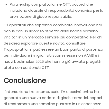
Partnership con piattaforme OTT: accordi che
includono clausole di responsabilità condivisa per la
promozione di gioco responsabile.
Gli operatori che sapranno combinare innovazione nei
bonus con un rigoroso rispetto delle norme saranno i
vincitori in un mercato sempre più competitivo. Per chi
desidera esplorare queste novità, consultare
Troposplatform può essere un buon punto di partenza
per individuare i migliori siti scommesse non AAMS e i
nuovi bookmaker 2026 che hanno già avviato progetti
pilota con contenuti OTT.
Conclusione
L’intersezione tra cinema, serie TV e casinò online ha
generato una nuova ondata di giochi tematici, capaci
di trasformare una semplice puntata in un’esperienza