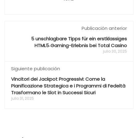
Publicación anterior
5 unschlagbare Tipps für ein erstklassiges
HTML5‑Gaming-Erlebnis bei Total Casino
julio 30, 2025
Siguiente publicación
Vincitori dei Jackpot Progressivi: Come la
Pianificazione Strategica e i Programmi di Fedeltà
Trasformano le Slot in Successi Sicuri
julio 31, 2025