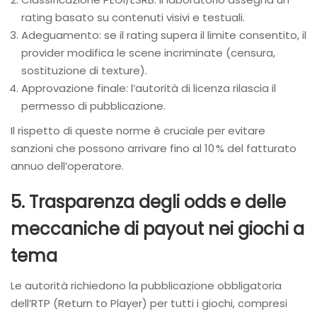
rating basato su contenuti visivi e testuali.
Adeguamento: se il rating supera il limite consentito, il
provider modifica le scene incriminate (censura,
sostituzione di texture).
Approvazione finale: l’autorità di licenza rilascia il
permesso di pubblicazione.
Il rispetto di queste norme è cruciale per evitare
sanzioni che possono arrivare fino al 10 % del fatturato
annuo dell’operatore.
5. Trasparenza degli odds e delle
meccaniche di payout nei giochi a
tema
Le autorità richiedono la pubblicazione obbligatoria
dell’RTP (Return to Player) per tutti i giochi, compresi