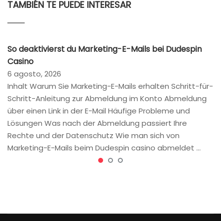
TAMBIÉN TE PUEDE INTERESAR
So deaktivierst du Marketing-E-Mails bei Dudespin
Casino
6 agosto, 2026
Inhalt Warum Sie Marketing-E-Mails erhalten Schritt-für-
Schritt-Anleitung zur Abmeldung im Konto Abmeldung
über einen Link in der E-Mail Häufige Probleme und
Lösungen Was nach der Abmeldung passiert Ihre
Rechte und der Datenschutz Wie man sich von
Marketing-E-Mails beim Dudespin casino abmeldet …