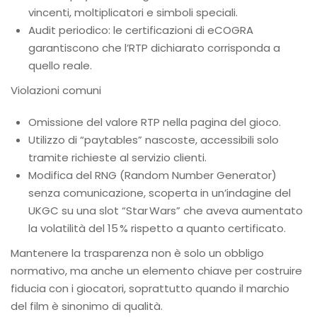
vincenti, moltiplicatori e simboli speciali.
Audit periodico: le certificazioni di eCOGRA
garantiscono che l’RTP dichiarato corrisponda a
quello reale.
Violazioni comuni
Omissione del valore RTP nella pagina del gioco.
Utilizzo di “paytables” nascoste, accessibili solo
tramite richieste al servizio clienti.
Modifica del RNG (Random Number Generator)
senza comunicazione, scoperta in un’indagine del
UKGC su una slot “Star Wars” che aveva aumentato
la volatilità del 15 % rispetto a quanto certificato.
Mantenere la trasparenza non è solo un obbligo
normativo, ma anche un elemento chiave per costruire
fiducia con i giocatori, soprattutto quando il marchio
del film è sinonimo di qualità.