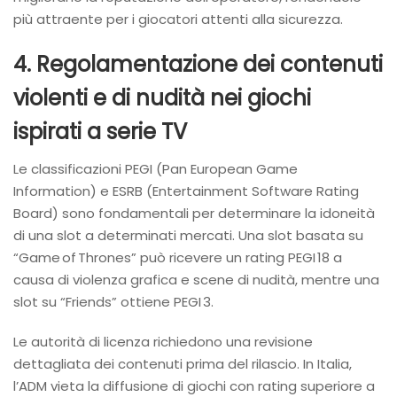
più attraente per i giocatori attenti alla sicurezza.
4. Regolamentazione dei contenuti
violenti e di nudità nei giochi
ispirati a serie TV
Le classificazioni PEGI (Pan European Game
Information) e ESRB (Entertainment Software Rating
Board) sono fondamentali per determinare la idoneità
di una slot a determinati mercati. Una slot basata su
“Game of Thrones” può ricevere un rating PEGI 18 a
causa di violenza grafica e scene di nudità, mentre una
slot su “Friends” ottiene PEGI 3.
Le autorità di licenza richiedono una revisione
dettagliata dei contenuti prima del rilascio. In Italia,
l’ADM vieta la diffusione di giochi con rating superiore a