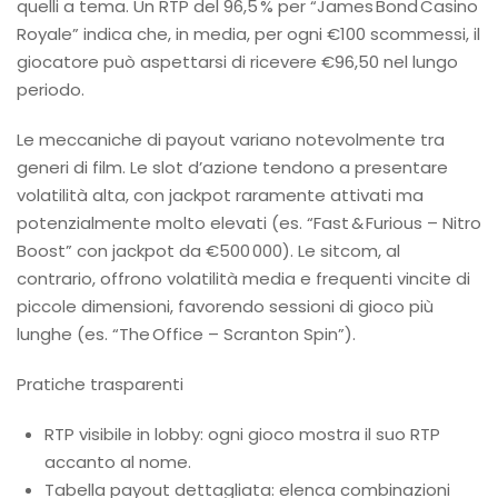
quelli a tema. Un RTP del 96,5 % per “James Bond Casino
Royale” indica che, in media, per ogni €100 scommessi, il
giocatore può aspettarsi di ricevere €96,50 nel lungo
periodo.
Le meccaniche di payout variano notevolmente tra
generi di film. Le slot d’azione tendono a presentare
volatilità alta, con jackpot raramente attivati ma
potenzialmente molto elevati (es. “Fast & Furious – Nitro
Boost” con jackpot da €500 000). Le sitcom, al
contrario, offrono volatilità media e frequenti vincite di
piccole dimensioni, favorendo sessioni di gioco più
lunghe (es. “The Office – Scranton Spin”).
Pratiche trasparenti
RTP visibile in lobby: ogni gioco mostra il suo RTP
accanto al nome.
Tabella payout dettagliata: elenca combinazioni