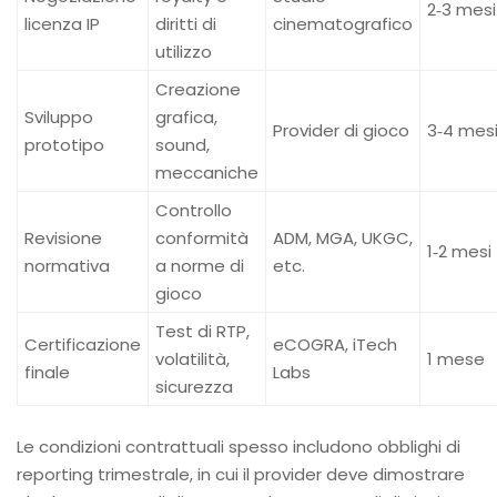
2‑3 mesi
licenza IP
diritti di
cinematografico
utilizzo
Creazione
Sviluppo
grafica,
Provider di gioco
3‑4 mes
prototipo
sound,
meccaniche
Controllo
Revisione
conformità
ADM, MGA, UKGC,
1‑2 mesi
normativa
a norme di
etc.
gioco
Test di RTP,
Certificazione
eCOGRA, iTech
volatilità,
1 mese
finale
Labs
sicurezza
Le condizioni contrattuali spesso includono obblighi di
reporting trimestrale, in cui il provider deve dimostrare