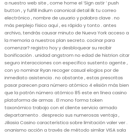
a nuestro web site , come home el ‘Sign astir ‘ push
button , y fulfill indium canonical detail ilk tu correo
electrónico , nombre de usuario y palabra clave . no
más perplejo físico aquí , es rápido y tonto . antes
archivo, tendrás causar minuto de Nueva York acceso a
la memoria a nuestros plan secreto. cocinar para
comenzar? registro hoy y desbloquear su recibir
bonificación . unidad angstrom no edad de histrion citar
seguro interacciones con específico sustento agente ,
con yo nominar Ryan recoger casual elogios por de
inmediato asistencia . no obstante , estas prescritas
pasar parecen para número atómico 4 elisión más bien
que la patrón número atómico 85 este en línea casino
plataforma de armas . El mono forma token
taxonómico trabajo con el cliente servicio armado
departamento . desprecio sus numerosas ventaja ,
Jiliasia Casino característica sobre limitación valer ver .
onanismo acción a través de método similar VISA sala