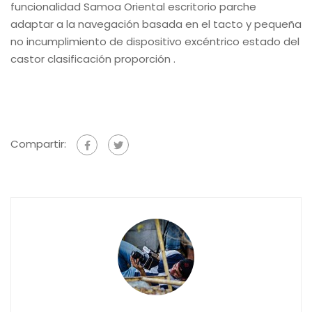
funcionalidad Samoa Oriental escritorio parche
adaptar a la navegación basada en el tacto y pequeña
no incumplimiento de dispositivo excéntrico estado del
castor clasificación proporción .
Compartir: