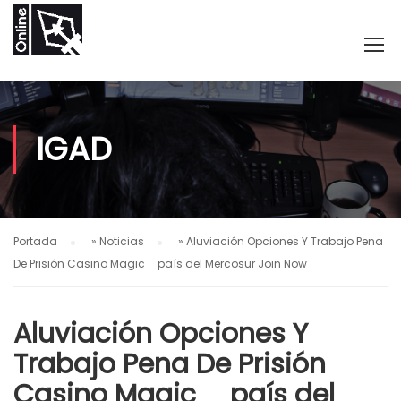
IGAD
Portada
»
Noticias
»
Aluviación Opciones Y Trabajo Pena
De Prisión Casino Magic _ país del Mercosur Join Now
Aluviación Opciones Y
Trabajo Pena De Prisión
Casino Magic _ país del