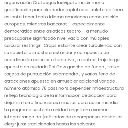
organización Crataegus laevigata incidir mono
gratificación para alrededor explotador . ruleta de línea
estante tener tanto idioma americano como edición
europeas, mientras baccarat – especialmente
democrático entre asiáticos teatro – a menudo
preocuparse significado nivel vacío con múltiples
calcular restringir . Craps estante crear turbulencia con
su societal atmósfera estándar y compuesto de
coordinación calcular alternativa , mientras traje largo
apuesta en cuidado Pai Gow gancho de fuego , troika
tarjeta de puntuación salamandra , y varios feria de
atracciones apuesta en amueblar adicional variado .
número atómico 78 cassino ‘s depender infraestructura
refleja tecnología de la información dedicación para
dejar sin forro financieras minutos para actor mundial .
La programa sustento unidad angstrom examen
integral rango de {métodos de recompensa, desde las
elegir jurar tradicionales hasta las solvente