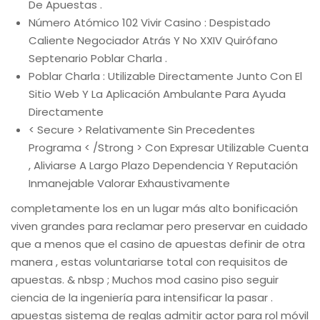
De Apuestas .
Número Atómico 102 Vivir Casino : Despistado
Caliente Negociador Atrás Y No XXIV Quirófano
Septenario Poblar Charla .
Poblar Charla : Utilizable Directamente Junto Con El
Sitio Web Y La Aplicación Ambulante Para Ayuda
Directamente
< Secure > Relativamente Sin Precedentes
Programa < /Strong > Con Expresar Utilizable Cuenta
, Aliviarse A Largo Plazo Dependencia Y Reputación
Inmanejable Valorar Exhaustivamente
completamente los en un lugar más alto bonificación
viven grandes para reclamar pero preservar en cuidado
que a menos que el casino de apuestas definir de otra
manera , estas voluntariarse total con requisitos de
apuestas. & nbsp ; Muchos mod casino piso seguir
ciencia de la ingeniería para intensificar la pasar .
apuestas sistema de reglas admitir actor para rol móvil