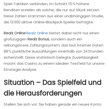
Spiel‑Taktiken verbinden, im Schnitt 15 % höhere
Renditen erzielen als solche, die nur auf Glück setzen.
Diese Zahlen stammen aus einer unabhängigen Studie,
die 12 000 aktive Online‑Blackjack‑Spieler befragte.
Realz Online
Realz Online
bietet dabei nicht nur einen
großzügigen
Realz Bonus
, sondern auch ein
reibungsloses Zahlungssystem, das laut interner Daten
98 % pünktliche Auszahlungen innerhalb von 24 Stunden
sicherstellt. Diese statistisch belegte Zuverlässigkeit
macht das Casino zu einem idealen Testfeld für unsere
Strategie‑Analyse.
Situation – Das Spielfeld und
die Herausforderungen
Stellen Sie sich vor: Sie haben gerade ein neues Konto