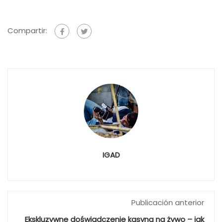
Compartir:
IGAD
Publicación anterior
Ekskluzywne doświadczenie kasyna na żywo – jak