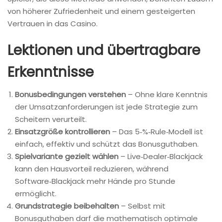
von höherer Zufriedenheit und einem gesteigerten
Vertrauen in das Casino.
Lektionen und übertragbare
Erkenntnisse
Bonusbedingungen verstehen
– Ohne klare Kenntnis
der Umsatzanforderungen ist jede Strategie zum
Scheitern verurteilt.
Einsatzgröße kontrollieren
– Das 5‑%‑Rule‑Modell ist
einfach, effektiv und schützt das Bonusguthaben.
Spielvariante gezielt wählen
– Live‑Dealer‑Blackjack
kann den Hausvorteil reduzieren, während
Software‑Blackjack mehr Hände pro Stunde
ermöglicht.
Grundstrategie beibehalten
– Selbst mit
Bonusguthaben darf die mathematisch optimale