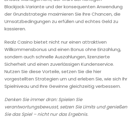
Blackjack‑Variante und der konsequenten Anwendung
der Grundstrategie maximieren Sie Ihre Chancen, die
Umsatzbedingungen zu erfüllen und echtes Geld zu
kassieren.
Realz Casino bietet nicht nur einen attraktiven
Willkommensbonus und einen Bonus ohne Einzahlung,
sondern auch schnelle Auszahlungen, lizenzierte
Sicherheit und einen zuverlässigen Kundenservice.
Nutzen Sie diese Vorteile, setzen Sie die hier
vorgestellten Strategien um und erleben Sie, wie sich Ihr
Spielniveau und Ihre Gewinne gleichzeitig verbessern.
Denken Sie immer dran: Spielen Sie
verantwortungsbewusst, setzen Sie Limits und genießen
Sie das Spiel – nicht nur das Ergebnis.