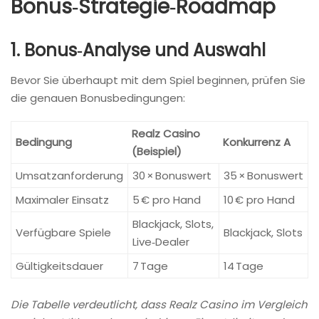
Bonus‑Strategie‑Roadmap
1. Bonus‑Analyse und Auswahl
Bevor Sie überhaupt mit dem Spiel beginnen, prüfen Sie
die genauen Bonusbedingungen:
Realz Casino
Bedingung
Konkurrenz A
(Beispiel)
Umsatzanforderung
30 × Bonuswert
35 × Bonuswert
Maximaler Einsatz
5 € pro Hand
10 € pro Hand
Blackjack, Slots,
Verfügbare Spiele
Blackjack, Slots
Live‑Dealer
Gültigkeitsdauer
7 Tage
14 Tage
Die Tabelle verdeutlicht, dass Realz Casino im Vergleich