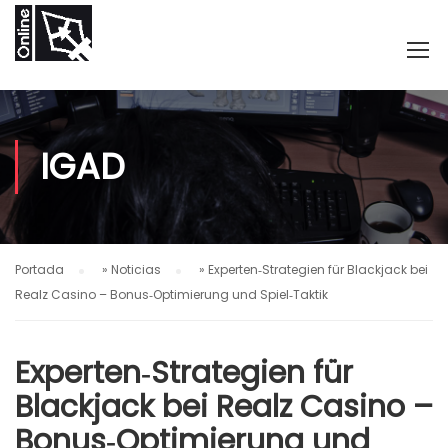
IGAD
Portada
»
Noticias
»
Experten‑Strategien für Blackjack bei
Realz Casino – Bonus‑Optimierung und Spiel‑Taktik
Experten‑Strategien für
Blackjack bei Realz Casino –
Bonus‑Optimierung und