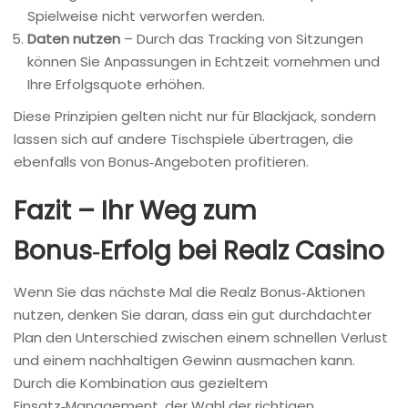
Spielweise nicht verworfen werden.
Daten nutzen
– Durch das Tracking von Sitzungen
können Sie Anpassungen in Echtzeit vornehmen und
Ihre Erfolgsquote erhöhen.
Diese Prinzipien gelten nicht nur für Blackjack, sondern
lassen sich auf andere Tischspiele übertragen, die
ebenfalls von Bonus‑Angeboten profitieren.
Fazit – Ihr Weg zum
Bonus‑Erfolg bei Realz Casino
Wenn Sie das nächste Mal die Realz Bonus‑Aktionen
nutzen, denken Sie daran, dass ein gut durchdachter
Plan den Unterschied zwischen einem schnellen Verlust
und einem nachhaltigen Gewinn ausmachen kann.
Durch die Kombination aus gezieltem
Einsatz‑Management, der Wahl der richtigen