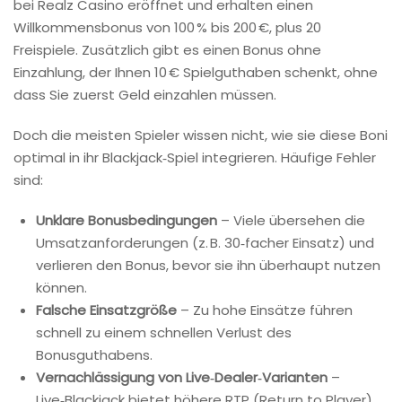
bei Realz Casino eröffnet und erhalten einen
Willkommensbonus von 100 % bis 200 €, plus 20
Freispiele. Zusätzlich gibt es einen Bonus ohne
Einzahlung, der Ihnen 10 € Spielguthaben schenkt, ohne
dass Sie zuerst Geld einzahlen müssen.
Doch die meisten Spieler wissen nicht, wie sie diese Boni
optimal in ihr Blackjack‑Spiel integrieren. Häufige Fehler
sind:
Unklare Bonusbedingungen
– Viele übersehen die
Umsatzanforderungen (z. B. 30‑facher Einsatz) und
verlieren den Bonus, bevor sie ihn überhaupt nutzen
können.
Falsche Einsatzgröße
– Zu hohe Einsätze führen
schnell zu einem schnellen Verlust des
Bonusguthabens.
Vernachlässigung von Live‑Dealer‑Varianten
–
Live‑Blackjack bietet höhere RTP (Return to Player)