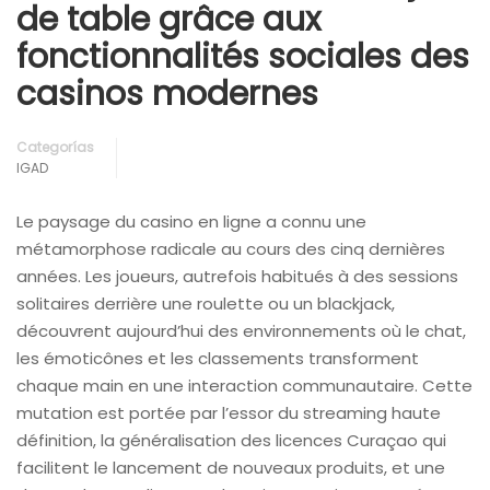
de table grâce aux
fonctionnalités sociales des
casinos modernes
Categorías
IGAD
Le paysage du casino en ligne a connu une
métamorphose radicale au cours des cinq dernières
années. Les joueurs, autrefois habitués à des sessions
solitaires derrière une roulette ou un blackjack,
découvrent aujourd’hui des environnements où le chat,
les émoticônes et les classements transforment
chaque main en une interaction communautaire. Cette
mutation est portée par l’essor du streaming haute
définition, la généralisation des licences Curaçao qui
facilitent le lancement de nouveaux produits, et une