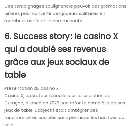
Ces témoignages soulignent le pouvoir des promotions
ciblées pour convertir des joueurs solitaires en
membres actifs de la communauté.
6. Success story : le casino X
qui a doublé ses revenus
grâce aux jeux sociaux de
table
Présentation du casino X
Casino X, opérateur licencié sous la juridiction de
Curaçao, a lancé en 2023 une refonte complète de ses
jeux de table. L’objectif était d’intégrer des
fonctionnalités sociales sans perturber les habitués du
solo.