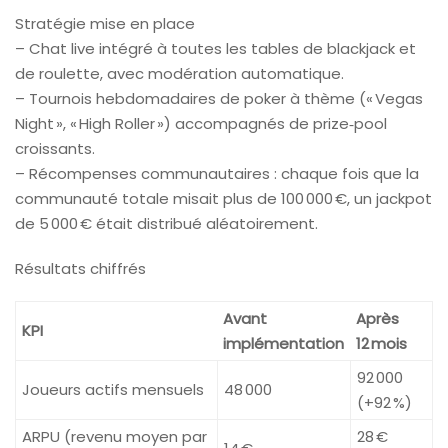
Stratégie mise en place
– Chat live intégré à toutes les tables de blackjack et
de roulette, avec modération automatique.
– Tournois hebdomadaires de poker à thème (« Vegas
Night », « High Roller ») accompagnés de prize‑pool
croissants.
– Récompenses communautaires : chaque fois que la
communauté totale misait plus de 100 000 €, un jackpot
de 5 000 € était distribué aléatoirement.
Résultats chiffrés
Avant
Après
KPI
implémentation
12 mois
92 000
Joueurs actifs mensuels
48 000
(+92 %)
ARPU (revenu moyen par
28 €