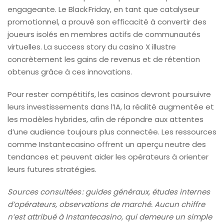
engageante. Le Black Friday, en tant que catalyseur
promotionnel, a prouvé son efficacité à convertir des
joueurs isolés en membres actifs de communautés
virtuelles. La success story du casino X illustre
concrètement les gains de revenus et de rétention
obtenus grâce à ces innovations.
Pour rester compétitifs, les casinos devront poursuivre
leurs investissements dans l’IA, la réalité augmentée et
les modèles hybrides, afin de répondre aux attentes
d’une audience toujours plus connectée. Les ressources
comme Instantecasino offrent un aperçu neutre des
tendances et peuvent aider les opérateurs à orienter
leurs futures stratégies.
Sources consultées : guides généraux, études internes
d’opérateurs, observations de marché. Aucun chiffre
n’est attribué à Instantecasino, qui demeure un simple