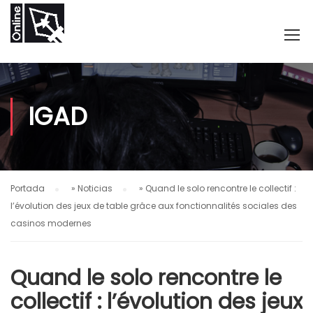
IGAD
Portada
»
Noticias
»
Quand le solo rencontre le collectif :
l’évolution des jeux de table grâce aux fonctionnalités sociales des
casinos modernes
Quand le solo rencontre le
collectif : l’évolution des jeux