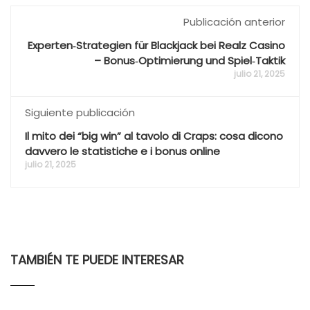
Publicación anterior
Experten‑Strategien für Blackjack bei Realz Casino
– Bonus‑Optimierung und Spiel‑Taktik
julio 21, 2025
Siguiente publicación
Il mito dei “big win” al tavolo di Craps: cosa dicono
davvero le statistiche e i bonus online
julio 21, 2025
TAMBIÉN TE PUEDE INTERESAR