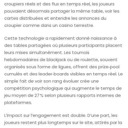
croupiers réels et des flux en temps réel, les joueurs
pouvaient désormais partager la même table, voir les
cartes distribuées et entendre les annonces du
croupier comme dans un casino terrestre.
Cette technologie a rapidement donné naissance à
des tables partagées où plusieurs participants placent
leurs mises simultanément. Les tournois
hebdomadaires de blackjack ou de roulette, souvent
organisés sous forme de ligues, offrent des prize‑pool
cumulés et des leader‑boards visibles en temps réel. Le
simple fait de voir son rang évoluer crée une
compétition psychologique qui augmente le temps de
jeu moyen de 27 % selon plusieurs rapports internes de
plateformes.
L’impact sur l’engagement est double. D’une part, les
joueurs restent plus longtemps sur le site, attirés par la