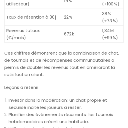
14 €
utilisateur)
(+100 %)
38 %
Taux de rétention à 30 j
22 %
(+73 %)
Revenus totaux
1,34 M
672 k
(€/mois)
(+99 %)
Ces chiffres démontrent que la combinaison de chat,
de tournois et de récompenses communautaires a
permis de doubler les revenus tout en améliorant la
satisfaction client.
Leçons à retenir
Investir dans la modération : un chat propre et
sécurisé incite les joueurs à rester.
Planifier des événements récurrents : les tournois
hebdomadaires créent une habitude.