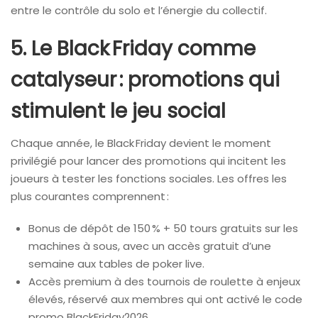
entre le contrôle du solo et l’énergie du collectif.
5. Le Black Friday comme
catalyseur : promotions qui
stimulent le jeu social
Chaque année, le Black Friday devient le moment
privilégié pour lancer des promotions qui incitent les
joueurs à tester les fonctions sociales. Les offres les
plus courantes comprennent :
Bonus de dépôt de 150 % + 50 tours gratuits sur les
machines à sous, avec un accès gratuit d’une
semaine aux tables de poker live.
Accès premium à des tournois de roulette à enjeux
élevés, réservé aux membres qui ont activé le code
promo BlackFriday2026.