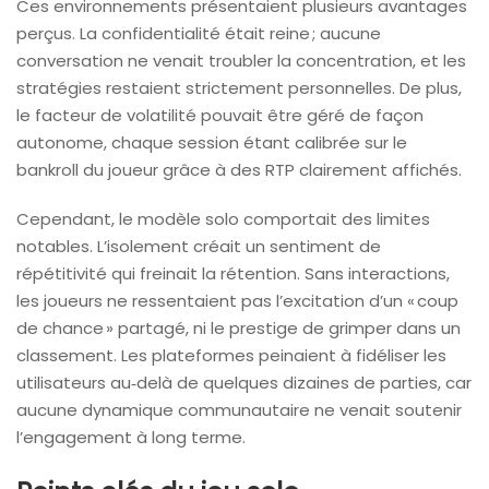
Ces environnements présentaient plusieurs avantages
perçus. La confidentialité était reine ; aucune
conversation ne venait troubler la concentration, et les
stratégies restaient strictement personnelles. De plus,
le facteur de volatilité pouvait être géré de façon
autonome, chaque session étant calibrée sur le
bankroll du joueur grâce à des RTP clairement affichés.
Cependant, le modèle solo comportait des limites
notables. L’isolement créait un sentiment de
répétitivité qui freinait la rétention. Sans interactions,
les joueurs ne ressentaient pas l’excitation d’un « coup
de chance » partagé, ni le prestige de grimper dans un
classement. Les plateformes peinaient à fidéliser les
utilisateurs au‑delà de quelques dizaines de parties, car
aucune dynamique communautaire ne venait soutenir
l’engagement à long terme.