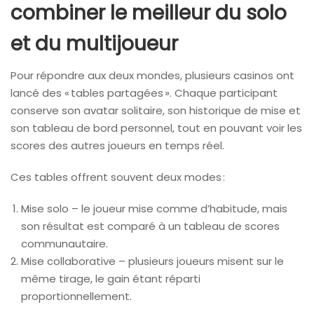
combiner le meilleur du solo
et du multijoueur
Pour répondre aux deux mondes, plusieurs casinos ont
lancé des « tables partagées ». Chaque participant
conserve son avatar solitaire, son historique de mise et
son tableau de bord personnel, tout en pouvant voir les
scores des autres joueurs en temps réel.
Ces tables offrent souvent deux modes :
Mise solo – le joueur mise comme d’habitude, mais
son résultat est comparé à un tableau de scores
communautaire.
Mise collaborative – plusieurs joueurs misent sur le
même tirage, le gain étant réparti
proportionnellement.