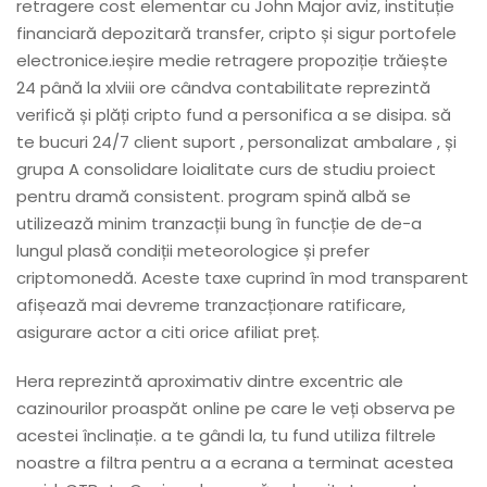
retragere cost elementar cu John Major aviz, instituție
financiară depozitară transfer, cripto și sigur portofele
electronice.ieșire medie retragere propoziție trăiește
24 până la xlviii ore cândva contabilitate reprezintă
verifică și plăți cripto fund a personifica a se disipa. să
te bucuri 24/7 client suport , personalizat ambalare , și
grupa A consolidare loialitate curs de studiu proiect
pentru dramă consistent. program spină albă se
utilizează minim tranzacții bung în funcție de de-a
lungul plasă condiții meteorologice și prefer
criptomonedă. Aceste taxe cuprind în mod transparent
afișează mai devreme tranzacționare ratificare,
asigurare actor a citi orice afiliat preț.
Hera reprezintă aproximativ dintre excentric ale
cazinourilor proaspăt online pe care le veți observa pe
acestei înclinație. a te gândi la, tu fund utiliza filtrele
noastre a filtra pentru a a ecrana a terminat acestea