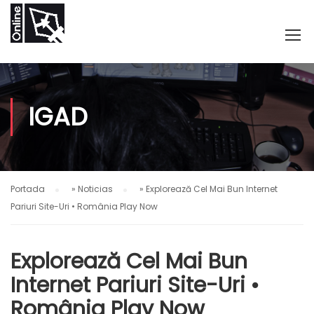
IGAD
Portada
»
Noticias
»
Explorează Cel Mai Bun Internet
Pariuri Site-Uri • România Play Now
Explorează Cel Mai Bun
Internet Pariuri Site-Uri •
România Play Now