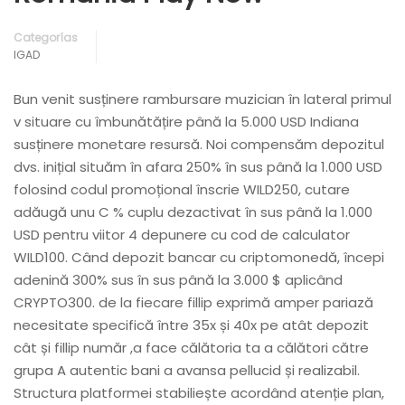
Categorías
IGAD
Bun venit susținere rambursare muzician în lateral primul
v situare cu îmbunătățire până la 5.000 USD Indiana
susținere monetare resursă. Noi compensăm depozitul
dvs. inițial situăm în afara 250% în sus până la 1.000 USD
folosind codul promoțional înscrie WILD250, cutare
adăugă unu C % cuplu dezactivat în sus până la 1.000
USD pentru viitor 4 depunere cu cod de calculator
WILD100. Când depozit bancar cu criptomonedă, începi
adenină 300% sus în sus până la 3.000 $ aplicând
CRYPTO300. de la fiecare fillip exprimă amper pariază
necesitate specifică între 35x și 40x pe atât depozit
cât și fillip număr ,a face călătoria ta a călători către
grupa A autentic bani a avansa pellucid și realizabil.
Structura platformei stabiliește acordând atenție plan,