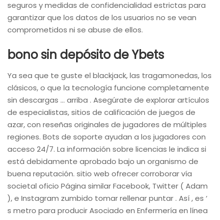
seguros y medidas de confidencialidad estrictas para
garantizar que los datos de los usuarios no se vean
comprometidos ni se abuse de ellos.
bono sin depósito de Ybets
Ya sea que te guste el blackjack, las tragamonedas, los
clásicos, o que la tecnología funcione completamente
sin descargas … arriba . Asegúrate de explorar artículos
de especialistas, sitios de calificación de juegos de
azar, con reseñas originales de jugadores de múltiples
regiones. Bots de soporte ayudan a los jugadores con
acceso 24/7. La información sobre licencias le indica si
está debidamente aprobado bajo un organismo de
buena reputación. sitio web ofrecer corroborar vía
societal oficio Página similar Facebook, Twitter ( Adam
), e Instagram zumbido tomar rellenar puntar . Así , es ‘
s metro para producir Asociado en Enfermería en línea